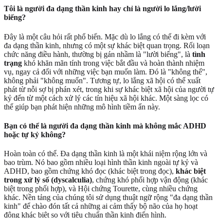
Tôi là người đa dạng thần kinh hay chỉ là người lo lắng/lười
biếng?
Đây là một câu hỏi rất phổ biến. Mặc dù lo lắng có thể đi kèm với
đa dạng thần kinh, nhưng có một sự khác biệt quan trọng. Rối loạn
chức năng điều hành, thường bị gán nhầm là "lười biếng", là
tình
trạng
khó khăn mãn tính trong việc bắt đầu và hoàn thành nhiệm
vụ, ngay cả đối với những việc bạn muốn làm. Đó là "không thể",
không phải "không muốn". Tương tự, lo lắng xã hội có thể xuất
phát từ nỗi sợ bị phán xét, trong khi sự khác biệt xã hội của người tự
kỷ đến từ một cách xử lý các tín hiệu xã hội khác. Một sàng lọc có
thể giúp bạn phát hiện những mô hình tiềm ẩn này.
Bạn có thể là người đa dạng thần kinh mà không mắc ADHD
hoặc tự kỷ không?
Hoàn toàn có thể. Đa dạng thần kinh là một khái niệm rộng lớn và
bao trùm. Nó bao gồm nhiều loại hình thần kinh ngoài tự kỷ và
ADHD, bao gồm chứng khó đọc (khác biệt trong đọc),
khác biệt
trong xử lý số (dyscalculia)
, chứng khó phối hợp vận động (khác
biệt trong phối hợp), và Hội chứng Tourette, cùng nhiều chứng
khác. Nền tảng của chúng tôi sử dụng thuật ngữ rộng "đa dạng thần
kinh" để chào đón tất cả những ai cảm thấy bộ não của họ hoạt
động khác biệt so với tiêu chuẩn thần kinh điển hình.