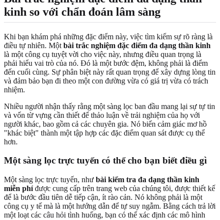
kinh so với chẩn đoán lâm sàng
Khi bạn khám phá những đặc điểm này, việc tìm kiếm sự rõ ràng là
điều tự nhiên. Một
bài trắc nghiệm đặc điểm đa dạng thần kinh
là một công cụ tuyệt vời cho việc này, nhưng điều quan trọng là
phải hiểu vai trò của nó. Đó là một bước đệm, không phải là điểm
đến cuối cùng. Sự phân biệt này rất quan trọng để xây dựng lòng tin
và đảm bảo bạn đi theo một con đường vừa có giá trị vừa có trách
nhiệm.
Nhiều người nhận thấy rằng một sàng lọc ban đầu mang lại sự tự tin
và vốn từ vựng cần thiết để thảo luận về trải nghiệm của họ với
người khác, bao gồm cả các chuyên gia. Nó biến cảm giác mơ hồ
"khác biệt" thành một tập hợp các đặc điểm quan sát được cụ thể
hơn.
Một sàng lọc trực tuyến có thể cho bạn biết điều gì
Một sàng lọc trực tuyến, như
bài kiểm tra đa dạng thần kinh
miễn phí
được cung cấp trên trang web của chúng tôi, được thiết kế
để là bước đầu tiên dễ tiếp cận, ít rào cản. Nó không phải là một
công cụ y tế mà là một hướng dẫn để tự suy ngẫm. Bằng cách trả lời
một loạt các câu hỏi tình huống, bạn có thể xác định các mô hình