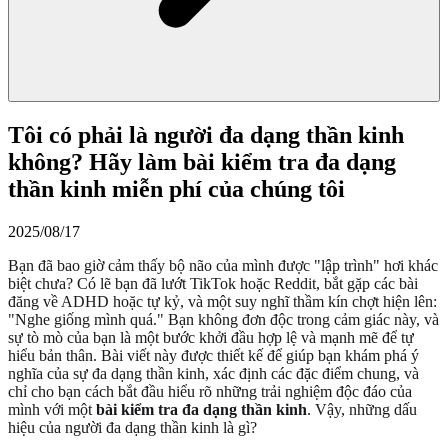
Tôi có phải là người đa dạng thần kinh
không? Hãy làm bài kiểm tra đa dạng
thần kinh miễn phí của chúng tôi
2025/08/17
Bạn đã bao giờ cảm thấy bộ não của mình được "lập trình" hơi khác
biệt chưa? Có lẽ bạn đã lướt TikTok hoặc Reddit, bắt gặp các bài
đăng về ADHD hoặc tự kỷ, và một suy nghĩ thầm kín chợt hiện lên:
"Nghe giống mình quá." Bạn không đơn độc trong cảm giác này, và
sự tò mò của bạn là một bước khởi đầu hợp lệ và mạnh mẽ để tự
hiểu bản thân. Bài viết này được thiết kế để giúp bạn khám phá ý
nghĩa của sự đa dạng thần kinh, xác định các đặc điểm chung, và
chỉ cho bạn cách bắt đầu hiểu rõ những trải nghiệm độc đáo của
mình với một
bài kiểm tra đa dạng thần kinh
. Vậy, những dấu
hiệu của người đa dạng thần kinh là gì?