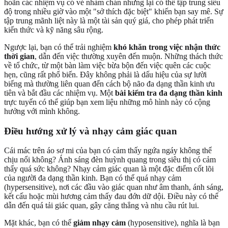
hoãn các nhiệm vụ có vẻ nhàm chán nhưng lại có thể tập trung siêu
độ trong nhiều giờ vào một "sở thích đặc biệt" khiến bạn say mê. Sự
tập trung mãnh liệt này là một tài sản quý giá, cho phép phát triển
kiến thức và kỹ năng sâu rộng.
Ngược lại, bạn có thể trải nghiệm
khó khăn trong việc nhận thức
thời gian
, dẫn đến việc thường xuyên đến muộn. Những thách thức
về tổ chức, từ một bàn làm việc bừa bộn đến việc quên các cuộc
hẹn, cũng rất phổ biến. Đây không phải là dấu hiệu của sự lười
biếng mà thường liên quan đến cách bộ não đa dạng thần kinh ưu
tiên và bắt đầu các nhiệm vụ. Một
bài kiểm tra đa dạng thần kinh
trực tuyến có thể giúp bạn xem liệu những mô hình này có cộng
hưởng với mình không.
Điều hướng xử lý và nhạy cảm giác quan
Cái mác trên áo sơ mi của bạn có cảm thấy ngứa ngáy không thể
chịu nổi không? Ánh sáng đèn huỳnh quang trong siêu thị có cảm
thấy quá sức không? Nhạy cảm giác quan là một đặc điểm cốt lõi
của người đa dạng thần kinh. Bạn có thể quá nhạy cảm
(hypersensitive), nơi các đầu vào giác quan như âm thanh, ánh sáng,
kết cấu hoặc mùi hương cảm thấy đau đớn dữ dội. Điều này có thể
dẫn đến quá tải giác quan, gây căng thẳng và nhu cầu rút lui.
Mặt khác, bạn có thể
giảm nhạy cảm
(hyposensitive), nghĩa là bạn