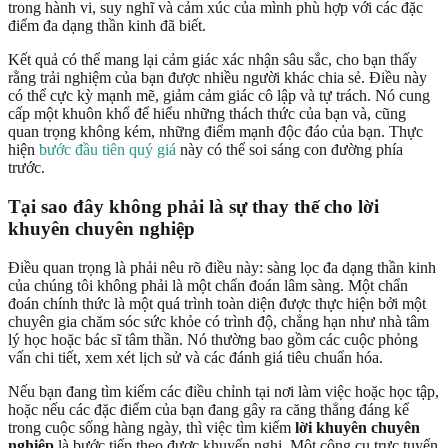
trong hành vi, suy nghĩ và cảm xúc của mình phù hợp với các đặc
điểm đa dạng thần kinh đã biết.
Kết quả có thể mang lại cảm giác xác nhận sâu sắc, cho bạn thấy
rằng trải nghiệm của bạn được nhiều người khác chia sẻ. Điều này
có thể cực kỳ mạnh mẽ, giảm cảm giác cô lập và tự trách. Nó cung
cấp một khuôn khổ để hiểu những thách thức của bạn và, cũng
quan trọng không kém, những điểm mạnh độc đáo của bạn. Thực
hiện
bước đầu tiên quý giá
này có thể soi sáng con đường phía
trước.
Tại sao đây không phải là sự thay thế cho lời
khuyên chuyên nghiệp
Điều quan trọng là phải nêu rõ điều này: sàng lọc đa dạng thần kinh
của chúng tôi không phải là một chẩn đoán lâm sàng. Một chẩn
đoán chính thức là một quá trình toàn diện được thực hiện bởi một
chuyên gia chăm sóc sức khỏe có trình độ, chẳng hạn như nhà tâm
lý học hoặc bác sĩ tâm thần. Nó thường bao gồm các cuộc phỏng
vấn chi tiết, xem xét lịch sử và các đánh giá tiêu chuẩn hóa.
Nếu bạn đang tìm kiếm các điều chỉnh tại nơi làm việc hoặc học tập,
hoặc nếu các đặc điểm của bạn đang gây ra căng thẳng đáng kể
trong cuộc sống hàng ngày, thì việc tìm kiếm
lời khuyên chuyên
nghiệp
là bước tiếp theo được khuyến nghị. Một công cụ trực tuyến