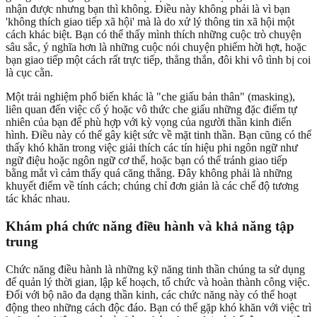
nhận được nhưng bạn thì không. Điều này không phải là vì bạn
'không thích giao tiếp xã hội' mà là do xử lý thông tin xã hội một
cách khác biệt. Bạn có thể thấy mình thích những cuộc trò chuyện
sâu sắc, ý nghĩa hơn là những cuộc nói chuyện phiếm hời hợt, hoặc
bạn giao tiếp một cách rất trực tiếp, thẳng thắn, đôi khi vô tình bị coi
là cục cằn.
Một trải nghiệm phổ biến khác là "che giấu bản thân" (masking),
liên quan đến việc cố ý hoặc vô thức che giấu những đặc điểm tự
nhiên của bạn để phù hợp với kỳ vọng của người thần kinh điển
hình. Điều này có thể gây kiệt sức về mặt tinh thần. Bạn cũng có thể
thấy khó khăn trong việc giải thích các tín hiệu phi ngôn ngữ như
ngữ điệu hoặc ngôn ngữ cơ thể, hoặc bạn có thể tránh giao tiếp
bằng mắt vì cảm thấy quá căng thẳng. Đây không phải là những
khuyết điểm về tính cách; chúng chỉ đơn giản là các chế độ tương
tác khác nhau.
Khám phá chức năng điều hành và khả năng tập
trung
Chức năng điều hành là những kỹ năng tinh thần chúng ta sử dụng
để quản lý thời gian, lập kế hoạch, tổ chức và hoàn thành công việc.
Đối với bộ não đa dạng thần kinh, các chức năng này có thể hoạt
động theo những cách độc đáo. Bạn có thể gặp khó khăn với việc trì