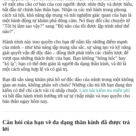
về một nhu cầu cơ bản của con người: được nhìn thấy và được hiểu,
bắt đầu từ chính bản thân bạn. Nhận ra các mô hình trong phong
cách xã hội, khả năng tập trung và trải nghiệm giác quan của bạn là
một hành động tự khám phá dũng cảm. Nó thay đổi câu chuyện từ
"Tôi bị làm sao vậy?" sang "Bộ não của tôi được lập trình như thế
nào?".
Hành trình này trao quyền cho bạn để nắm lấy những điểm mạnh
của mình – như khả năng tập trung sâu sắc, sự sáng tạo và kỹ năng
giải quyết vấn đề độc đáo – đồng thời phát triển các chiến lược để
vượt qua những thách thức của bạn. Bạn không "hỏng hóc" hay
"kỳ lạ"; bạn có thể đơn giản là người đa dạng thần kinh, và đó là
một cách sống hợp lệ và có giá trị.
Bạn đã sẵn sàng khám phá hồ sơ độc đáo của mình trong một không
gian an toàn, không phán xét chưa? Những câu trả lời bạn đang tìm
kiếm có thể chỉ cách vài cú nhấp chuột.
Làm bài kiểm tra miễn phí
và bắt đầu hành trình hướng tới sự tự chấp nhận và trao quyền cho
bản thân ngay hôm nay.
Câu hỏi của bạn về đa dạng thần kinh đã được trả
lời