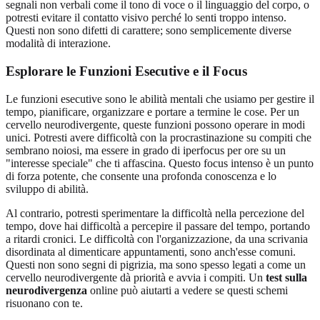
segnali non verbali come il tono di voce o il linguaggio del corpo, o
potresti evitare il contatto visivo perché lo senti troppo intenso.
Questi non sono difetti di carattere; sono semplicemente diverse
modalità di interazione.
Esplorare le Funzioni Esecutive e il Focus
Le funzioni esecutive sono le abilità mentali che usiamo per gestire il
tempo, pianificare, organizzare e portare a termine le cose. Per un
cervello neurodivergente, queste funzioni possono operare in modi
unici. Potresti avere difficoltà con la procrastinazione su compiti che
sembrano noiosi, ma essere in grado di iperfocus per ore su un
"interesse speciale" che ti affascina. Questo focus intenso è un punto
di forza potente, che consente una profonda conoscenza e lo
sviluppo di abilità.
Al contrario, potresti sperimentare la difficoltà nella percezione del
tempo, dove hai difficoltà a percepire il passare del tempo, portando
a ritardi cronici. Le difficoltà con l'organizzazione, da una scrivania
disordinata al dimenticare appuntamenti, sono anch'esse comuni.
Questi non sono segni di pigrizia, ma sono spesso legati a come un
cervello neurodivergente dà priorità e avvia i compiti. Un
test sulla
neurodivergenza
online può aiutarti a vedere se questi schemi
risuonano con te.