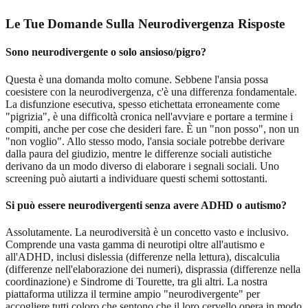
Le Tue Domande Sulla Neurodivergenza Risposte
Sono neurodivergente o solo ansioso/pigro?
Questa è una domanda molto comune. Sebbene l'ansia possa
coesistere con la neurodivergenza, c'è una differenza fondamentale.
La disfunzione esecutiva, spesso etichettata erroneamente come
"pigrizia", è una difficoltà cronica nell'avviare e portare a termine i
compiti, anche per cose che desideri fare. È un "non posso", non un
"non voglio". Allo stesso modo, l'ansia sociale potrebbe derivare
dalla paura del giudizio, mentre le differenze sociali autistiche
derivano da un modo diverso di elaborare i segnali sociali. Uno
screening può aiutarti a individuare questi schemi sottostanti.
Si può essere neurodivergenti senza avere ADHD o autismo?
Assolutamente. La neurodiversità è un concetto vasto e inclusivo.
Comprende una vasta gamma di neurotipi oltre all'autismo e
all'ADHD, inclusi dislessia (differenze nella lettura), discalculia
(differenze nell'elaborazione dei numeri), disprassia (differenze nella
coordinazione) e Sindrome di Tourette, tra gli altri. La nostra
piattaforma utilizza il termine ampio "neurodivergente" per
accogliere tutti coloro che sentono che il loro cervello opera in modo