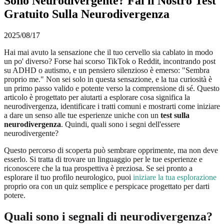
Sono Neurodivergente? Fai il Nostro Test
Gratuito Sulla Neurodivergenza
2025/08/17
Hai mai avuto la sensazione che il tuo cervello sia cablato in modo
un po' diverso? Forse hai scorso TikTok o Reddit, incontrando post
su ADHD o autismo, e un pensiero silenzioso è emerso: "Sembra
proprio me." Non sei solo in questa sensazione, e la tua curiosità è
un primo passo valido e potente verso la comprensione di sé. Questo
articolo è progettato per aiutarti a esplorare cosa significa la
neurodivergenza, identificare i tratti comuni e mostrarti come iniziare
a dare un senso alle tue esperienze uniche con un
test sulla
neurodivergenza
. Quindi, quali sono i segni dell'essere
neurodivergente?
Questo percorso di scoperta può sembrare opprimente, ma non deve
esserlo. Si tratta di trovare un linguaggio per le tue esperienze e
riconoscere che la tua prospettiva è preziosa. Se sei pronto a
esplorare il tuo profilo neurologico, puoi
iniziare la tua esplorazione
proprio ora con un quiz semplice e perspicace progettato per darti
potere.
Quali sono i segnali di neurodivergenza?