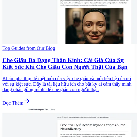
Top Guides from Our Blog
Che Giấu Đa Dạng Thần Kinh: Cái Giá Của Sự
Kiệt Sức Khi Che Giấu Con Người Thật Của Bạn
Khám phá thực tế mệt mỏi của việc che giấu và mối liên hệ của nó
với sự kiệt sức. Đây là tài liệu hữu ích cho bất kỳ ai cảm thấy mình
đang phải 'gồng mình' để che giấu con người thật.
Đọc Thêm