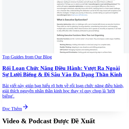
Top Guides from Our Blog
Rối Loạn Chức Năng Điều Hành: Vượt Ra Ngoài
Sự Lười Biếng & Đi Sâu Vào Đa Dạng Thần Kinh
Bài viết này giúp bạn hiểu rõ hơn về rối loạn chức năng điều hành,
giải thích nguyên nhân thần kinh học thay vì quy chụp là 'lười
biếng'.
Đọc Thêm
Video & Podcast Được Đề Xuất