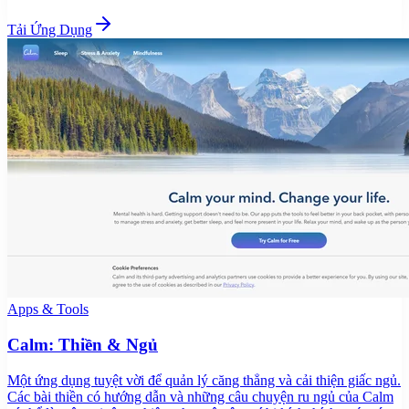
Tải Ứng Dụng
Apps & Tools
Calm: Thiền & Ngủ
Một ứng dụng tuyệt vời để quản lý căng thẳng và cải thiện giấc ngủ.
Các bài thiền có hướng dẫn và những câu chuyện ru ngủ của Calm