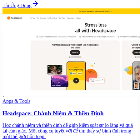
Tải Ứng Dụng
Apps & Tools
Headspace: Chánh Niệm & Thiền Định
Học chánh niệm và thiền định để giúp kiểm soát sự lo lắng và quá
tải cảm giác. Một công cụ tuyệt vời để tìm thấy sự bình tĩnh trong
một thế giới hỗn loạn.