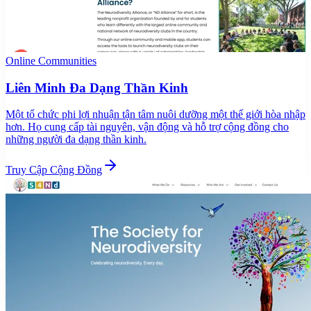
Online Communities
Liên Minh Đa Dạng Thần Kinh
Một tổ chức phi lợi nhuận tận tâm nuôi dưỡng một thế giới hòa nhập
hơn. Họ cung cấp tài nguyên, vận động và hỗ trợ cộng đồng cho
những người đa dạng thần kinh.
Truy Cập Cộng Đồng