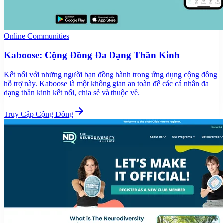
Online Communities
Kaboose: Cộng Đồng Đa Dạng Thần Kinh
Kết nối với những người bạn đồng hành trong ứng dụng cộng đồng
hỗ trợ này. Kaboose là một không gian an toàn để các cá nhân đa
dạng thần kinh kết nối, chia sẻ và thuộc về.
Truy Cập Cộng Đồng