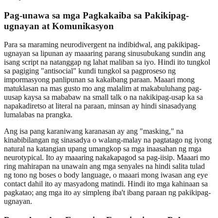
Pag-unawa sa mga Pagkakaiba sa Pakikipag-
ugnayan at Komunikasyon
Para sa maraming neurodivergent na indibidwal, ang pakikipag-
ugnayan sa lipunan ay maaaring parang sinusubukang sundin ang
isang script na natanggap ng lahat maliban sa iyo. Hindi ito tungkol
sa pagiging "antisocial" kundi tungkol sa pagproseso ng
impormasyong panlipunan sa kakaibang paraan. Maaari mong
matuklasan na mas gusto mo ang malalim at makabuluhang pag-
uusap kaysa sa mababaw na small talk o na nakikipag-usap ka sa
napakadiretso at literal na paraan, minsan ay hindi sinasadyang
lumalabas na prangka.
Ang isa pang karaniwang karanasan ay ang "masking," na
kinabibilangan ng sinasadya o walang-malay na pagtatago ng iyong
natural na katangian upang umangkop sa mga inaasahan ng mga
neurotypical. Ito ay maaaring nakakapagod sa pag-iisip. Maaari mo
ring mahirapan na unawain ang mga senyales na hindi salita tulad
ng tono ng boses o body language, o maaari mong iwasan ang eye
contact dahil ito ay masyadong matindi. Hindi ito mga kahinaan sa
pagkatao; ang mga ito ay simpleng iba't ibang paraan ng pakikipag-
ugnayan.