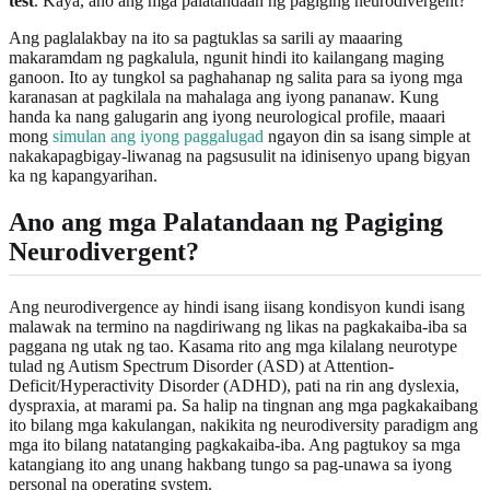
test
. Kaya, ano ang mga palatandaan ng pagiging neurodivergent?
Ang paglalakbay na ito sa pagtuklas sa sarili ay maaaring
makaramdam ng pagkalula, ngunit hindi ito kailangang maging
ganoon. Ito ay tungkol sa paghahanap ng salita para sa iyong mga
karanasan at pagkilala na mahalaga ang iyong pananaw. Kung
handa ka nang galugarin ang iyong neurological profile, maaari
mong
simulan ang iyong paggalugad
ngayon din sa isang simple at
nakakapagbigay-liwanag na pagsusulit na idinisenyo upang bigyan
ka ng kapangyarihan.
Ano ang mga Palatandaan ng Pagiging
Neurodivergent?
Ang neurodivergence ay hindi isang iisang kondisyon kundi isang
malawak na termino na nagdiriwang ng likas na pagkakaiba-iba sa
paggana ng utak ng tao. Kasama rito ang mga kilalang neurotype
tulad ng Autism Spectrum Disorder (ASD) at Attention-
Deficit/Hyperactivity Disorder (ADHD), pati na rin ang dyslexia,
dyspraxia, at marami pa. Sa halip na tingnan ang mga pagkakaibang
ito bilang mga kakulangan, nakikita ng neurodiversity paradigm ang
mga ito bilang natatanging pagkakaiba-iba. Ang pagtukoy sa mga
katangiang ito ang unang hakbang tungo sa pag-unawa sa iyong
personal na operating system.