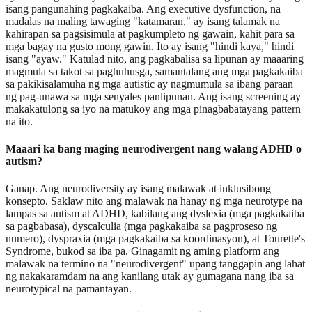
isang pangunahing pagkakaiba. Ang executive dysfunction, na
madalas na maling tawaging "katamaran," ay isang talamak na
kahirapan sa pagsisimula at pagkumpleto ng gawain, kahit para sa
mga bagay na gusto mong gawin. Ito ay isang "hindi kaya," hindi
isang "ayaw." Katulad nito, ang pagkabalisa sa lipunan ay maaaring
magmula sa takot sa paghuhusga, samantalang ang mga pagkakaiba
sa pakikisalamuha ng mga autistic ay nagmumula sa ibang paraan
ng pag-unawa sa mga senyales panlipunan. Ang isang screening ay
makakatulong sa iyo na matukoy ang mga pinagbabatayang pattern
na ito.
Maaari ka bang maging neurodivergent nang walang ADHD o
autism?
Ganap. Ang neurodiversity ay isang malawak at inklusibong
konsepto. Saklaw nito ang malawak na hanay ng mga neurotype na
lampas sa autism at ADHD, kabilang ang dyslexia (mga pagkakaiba
sa pagbabasa), dyscalculia (mga pagkakaiba sa pagproseso ng
numero), dyspraxia (mga pagkakaiba sa koordinasyon), at Tourette's
Syndrome, bukod sa iba pa. Ginagamit ng aming platform ang
malawak na termino na "neurodivergent" upang tanggapin ang lahat
ng nakakaramdam na ang kanilang utak ay gumagana nang iba sa
neurotypical na pamantayan.