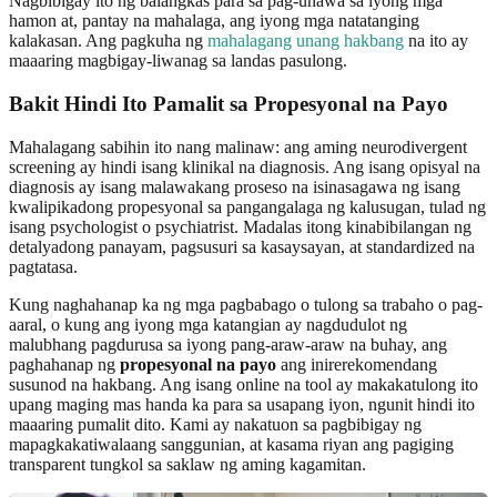
Nagbibigay ito ng balangkas para sa pag-unawa sa iyong mga
hamon at, pantay na mahalaga, ang iyong mga natatanging
kalakasan. Ang pagkuha ng
mahalagang unang hakbang
na ito ay
maaaring magbigay-liwanag sa landas pasulong.
Bakit Hindi Ito Pamalit sa Propesyonal na Payo
Mahalagang sabihin ito nang malinaw: ang aming neurodivergent
screening ay hindi isang klinikal na diagnosis. Ang isang opisyal na
diagnosis ay isang malawakang proseso na isinasagawa ng isang
kwalipikadong propesyonal sa pangangalaga ng kalusugan, tulad ng
isang psychologist o psychiatrist. Madalas itong kinabibilangan ng
detalyadong panayam, pagsusuri sa kasaysayan, at standardized na
pagtatasa.
Kung naghahanap ka ng mga pagbabago o tulong sa trabaho o pag-
aaral, o kung ang iyong mga katangian ay nagdudulot ng
malubhang pagdurusa sa iyong pang-araw-araw na buhay, ang
paghahanap ng
propesyonal na payo
ang inirerekomendang
susunod na hakbang. Ang isang online na tool ay makakatulong ito
upang maging mas handa ka para sa usapang iyon, ngunit hindi ito
maaaring pumalit dito. Kami ay nakatuon sa pagbibigay ng
mapagkakatiwalaang sanggunian, at kasama riyan ang pagiging
transparent tungkol sa saklaw ng aming kagamitan.