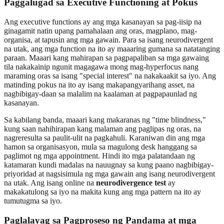
Paggalugad sa Executive Functioning at Pokus
Ang executive functions ay ang mga kasanayan sa pag-iisip na
ginagamit natin upang pamahalaan ang oras, magplano, mag-
organisa, at tapusin ang mga gawain. Para sa isang neurodivergent
na utak, ang mga function na ito ay maaaring gumana sa natatanging
paraan. Maaari kang mahirapan sa pagpapaliban sa mga gawaing
tila nakakainip ngunit magagawa mong mag-hyperfocus nang
maraming oras sa isang "special interest" na nakakaakit sa iyo. Ang
matinding pokus na ito ay isang makapangyarihang asset, na
nagbibigay-daan sa malalim na kaalaman at pagpapaunlad ng
kasanayan.
Sa kabilang banda, maaari kang makaranas ng "time blindness,"
kung saan nahihirapan kang malaman ang paglipas ng oras, na
nagreresulta sa paulit-ulit na pagkahuli. Karaniwan din ang mga
hamon sa organisasyon, mula sa magulong desk hanggang sa
paglimot ng mga appointment. Hindi ito mga palatandaan ng
katamaran kundi madalas na nauugnay sa kung paano nagbibigay-
priyoridad at nagsisimula ng mga gawain ang isang neurodivergent
na utak. Ang isang online na
neurodivergence test
ay
makakatulong sa iyo na makita kung ang mga pattern na ito ay
tumutugma sa iyo.
Paglalayag sa Pagproseso ng Pandama at mga