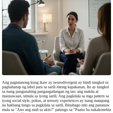
Ang pagtatanong kung ikaw ay neurodivergent ay hindi tungkol sa
paghahanap ng label para sa sarili nitong kapakanan. Ito ay tungkol
sa isang pangunahing pangangailangan ng tao: ang makita at
maunawaan, simula sa iyong sarili. Ang pagkilala sa mga pattern sa
iyong social style, pokus, at sensory experiences ay isang matapang
na hakbang tungo sa pagkilala sa sarili. Binabago nito ang pananaw
mula sa "Ano ang mali sa akin?" patungo sa "Paano ba nakakonekta