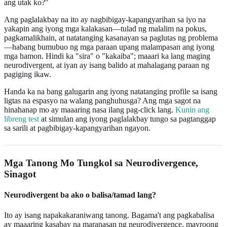
ang utak ko?"
Ang paglalakbay na ito ay nagbibigay-kapangyarihan sa iyo na
yakapin ang iyong mga kalakasan—tulad ng malalim na pokus,
pagkamalikhain, at natatanging kasanayan sa paglutas ng problema
—habang bumubuo ng mga paraan upang malampasan ang iyong
mga hamon. Hindi ka "sira" o "kakaiba"; maaari ka lang maging
neurodivergent, at iyan ay isang balido at mahalagang paraan ng
pagiging ikaw.
Handa ka na bang galugarin ang iyong natatanging profile sa isang
ligtas na espasyo na walang panghuhusga? Ang mga sagot na
hinahanap mo ay maaaring nasa ilang pag-click lang.
Kunin ang
libreng test
at simulan ang iyong paglalakbay tungo sa pagtanggap
sa sarili at pagbibigay-kapangyarihan ngayon.
Mga Tanong Mo Tungkol sa Neurodivergence,
Sinagot
Neurodivergent ba ako o balisa/tamad lang?
Ito ay isang napakakaraniwang tanong. Bagama't ang pagkabalisa
ay maaaring kasabay na maranasan ng neurodivergence, mayroong