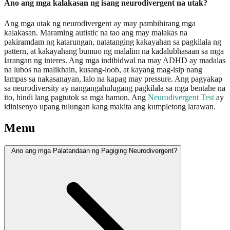
Ano ang mga kalakasan ng isang neurodivergent na utak?
Ang mga utak ng neurodivergent ay may pambihirang mga
kalakasan. Maraming autistic na tao ang may malakas na
pakiramdam ng katarungan, natatanging kakayahan sa pagkilala ng
pattern, at kakayahang bumuo ng malalim na kadalubhasaan sa mga
larangan ng interes. Ang mga indibidwal na may ADHD ay madalas
na lubos na malikhain, kusang-loob, at kayang mag-isip nang
lampas sa nakasanayan, lalo na kapag may pressure. Ang pagyakap
sa neurodiversity ay nangangahulugang pagkilala sa mga bentahe na
ito, hindi lang pagtutok sa mga hamon. Ang
Neurodivergent Test
ay
idinisenyo upang tulungan kang makita ang kumpletong larawan.
Menu
Ano ang mga Palatandaan ng Pagiging Neurodivergent?