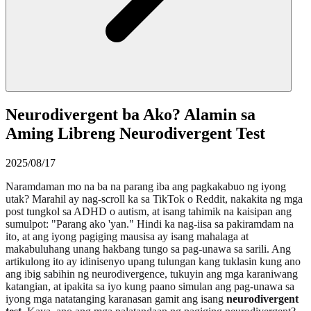
Neurodivergent ba Ako? Alamin sa
Aming Libreng Neurodivergent Test
2025/08/17
Naramdaman mo na ba na parang iba ang pagkakabuo ng iyong
utak? Marahil ay nag-scroll ka sa TikTok o Reddit, nakakita ng mga
post tungkol sa ADHD o autism, at isang tahimik na kaisipan ang
sumulpot: "Parang ako 'yan." Hindi ka nag-iisa sa pakiramdam na
ito, at ang iyong pagiging mausisa ay isang mahalaga at
makabuluhang unang hakbang tungo sa pag-unawa sa sarili. Ang
artikulong ito ay idinisenyo upang tulungan kang tuklasin kung ano
ang ibig sabihin ng neurodivergence, tukuyin ang mga karaniwang
katangian, at ipakita sa iyo kung paano simulan ang pag-unawa sa
iyong mga natatanging karanasan gamit ang isang
neurodivergent