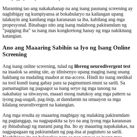
Maraming tao ang nakakahanap na ang isang paunang screening ay
nagbibigay ng kumpiyansa at bokabularyo na kailangan upang
talakayin ang kanilang mga karanasan sa iba, kabilang ang mga
propesyonal. Binabago nito ang isang malabong pakiramdam ng
"pagiging iba" sa isang mas kongkretong hanay ng mga nakikitang
katangian.
Ano ang Maaaring Sabihin sa Iyo ng Isang Online
Screening
Ang isang online screening, tulad ng
libreng neurodivergent test
na inaalok sa aming site, ay idinisenyo upang maging isang unang
hakbang na madaling maabot at ma-access. Hindi ito isang medikal
na tool kundi isang gabay para sa pagmumuni-muni sa sarili. Sa
pamamagitan ng pagsagot sa isang serye ng mga tanong na
nakabatay sa sitwasyon, maaari mong matukoy ang mga pattern sa
iyong pag-uugali, pag-iisip, at damdamin na umaayon sa mga
kilalang neurodivergent na katangian.
Ang mga resulta ay maaaring magbigay ng malaking pakiramdam
ng pagtanggap, na nagpapakita sa iyo na ang iyong mga karanasan
ay ibinabahagi ng marami pang iba. Ito ay maaaring napakalakas, na
nagpapagaan ng pakiramdam ng pag-iisa at pagtuturo sa sarili.