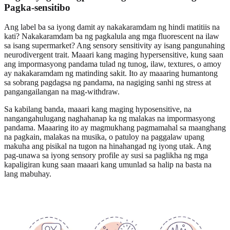
Pagka-sensitibo
Ang label ba sa iyong damit ay nakakaramdam ng hindi matitiis na
kati? Nakakaramdam ba ng pagkalula ang mga fluorescent na ilaw
sa isang supermarket? Ang sensory sensitivity ay isang pangunahing
neurodivergent trait. Maaari kang maging hypersensitive, kung saan
ang impormasyong pandama tulad ng tunog, ilaw, textures, o amoy
ay nakakaramdam ng matinding sakit. Ito ay maaaring humantong
sa sobrang pagdagsa ng pandama, na nagiging sanhi ng stress at
pangangailangan na mag-withdraw.
Sa kabilang banda, maaari kang maging hyposensitive, na
nangangahulugang naghahanap ka ng malakas na impormasyong
pandama. Maaaring ito ay magmukhang pagmamahal sa maanghang
na pagkain, malakas na musika, o patuloy na paggalaw upang
makuha ang pisikal na tugon na hinahangad ng iyong utak. Ang
pag-unawa sa iyong sensory profile ay susi sa paglikha ng mga
kapaligiran kung saan maaari kang umunlad sa halip na basta na
lang mabuhay.