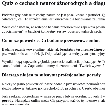
Quiz o cechach neuroróżnorodnych a diagn
Podczas gdy badasz te cechy, naturalne jest poszukiwanie jasności.
Q
ostateczny cel. To rozróżnienie jest kluczowe dla budowania zaufania
Wiele osób uważa, że wstępne badanie przesiewowe zapewnia pewność
„bycia innym” w bardziej konkretny zestaw obserwowalnych cech.
Co może powiedzieć Ci badanie przesiewowe online
Badanie przesiewowe online, takie jak
bezpłatny test neuroróżnoro
przewodnik do autorefleksji. Odpowiadając na serię pytań sytuacyj
Wyniki mogą zapewnić głębokie poczucie walidacji, pokazując, że Tw
samoobwiniania. Zapewnia to ramy do zrozumienia Twoich wyzwań 
Dlaczego nie jest to substytut profesjonalnej porady
Należy to jasno powiedzieć: nasze badanie przesiewowe neuroróżno
służby zdrowia, takiego jak psycholog lub psychiatra. Często obejmu
Jeśli szukasz udogodnień w miejscu pracy lub na uczelni, lub jeśl
porady
. Narzędzie online może Cię przygotować do tej rozmowy, ale
naszego narzędzia.