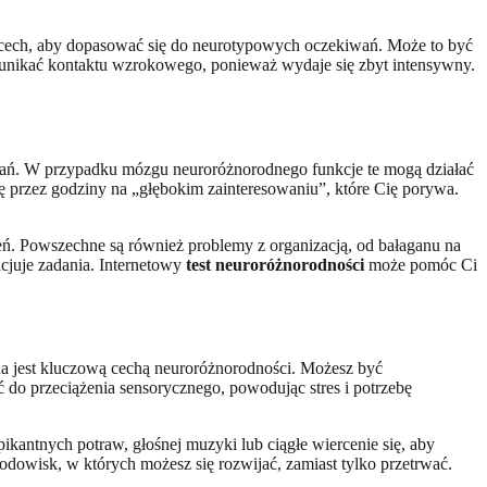
ech, aby dopasować się do neurotypowych oczekiwań. Może to być
z unikać kontaktu wzrokowego, ponieważ wydaje się zbyt intensywny.
ań. W przypadku mózgu neuroróżnorodnego funkcje te mogą działać
ę przez godziny na „głębokim zainteresowaniu”, które Cię porywa.
eń. Powszechne są również problemy z organizacją, od bałaganu na
icjuje zadania. Internetowy
test neuroróżnorodności
może pomóc Ci
na jest kluczową cechą neuroróżnorodności. Możesz być
ć do przeciążenia sensorycznego, powodując stres i potrzebę
kantnych potraw, głośnej muzyki lub ciągłe wiercenie się, aby
odowisk, w których możesz się rozwijać, zamiast tylko przetrwać.