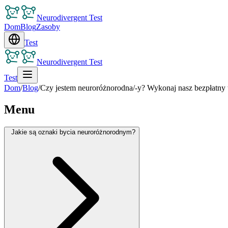
Neurodivergent Test
Dom
Blog
Zasoby
Test
Neurodivergent Test
Test
Dom
/
Blog
/
Czy jestem neuroróżnorodna/-y? Wykonaj nasz bezpłatny 
Menu
Jakie są oznaki bycia neuroróżnorodnym?