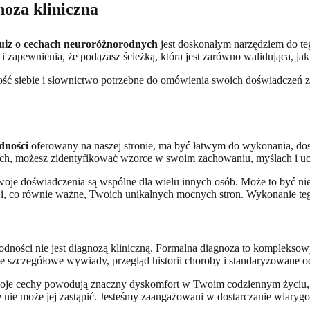
oza kliniczna
uiz o cechach neuroróżnorodnych
jest doskonałym narzędziem do tego
 i zapewnienia, że podążasz ścieżką, która jest zarówno walidująca, ja
 siebie i słownictwo potrzebne do omówienia swoich doświadczeń z in
dności
oferowany na naszej stronie, ma być łatwym do wykonania, dos
nych, możesz zidentyfikować wzorce w swoim zachowaniu, myślach i uc
oje doświadczenia są wspólne dla wielu innych osób. Może to być nie
i, co równie ważne, Twoich unikalnych mocnych stron. Wykonanie t
rodności nie jest diagnozą kliniczną. Formalna diagnoza to komplek
je szczegółowe wywiady, przegląd historii choroby i standaryzowane o
i Twoje cechy powodują znaczny dyskomfort w Twoim codziennym życiu,
 nie może jej zastąpić. Jesteśmy zaangażowani w dostarczanie wiarygo