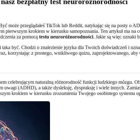
nasz bezpłatny test neuroróżnorodności
yć może przeglądałeś TikTok lub Reddit, natykając się na posty o ADHD
cym pierwszym krokiem w kierunku samopoznania. Ten artykuł ma na c
iadczenia za pomocą
testu neuroróżnorodności
. Jakie są więc oznaki
taka być. Chodzi o znalezienie języka dla Twoich doświadczeń i uznan
raz, korzystając z prostego, wnikliwego quizu, zaprojektowanego, ab
em celebrującym naturalną różnorodność funkcji ludzkiego mózgu. Obe
uwagi (ADHD), a także dysleksję, dyspraksję i wiele innych. Zamiast
ierwszym krokiem w kierunku zrozumienia Twojego osobistego systemu o