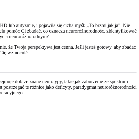
 lub autyzmie, i pojawiła się cicha myśl: „To brzmi jak ja”. Nie
elu pomóc Ci zbadać, co oznacza neuroróżnorodność, zidentyfikować
 bycia neuroróżnorodnym?
ie, że Twoja perspektywa jest cenna. Jeśli jesteś gotowy, aby zbadać
y Cię wzmocnić.
jmuje dobrze znane neurotypy, takie jak zaburzenie ze spektrum
 postrzegać te różnice jako deficyty, paradygmat neuroróżnorodności
peracyjnego.