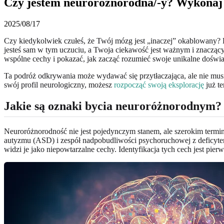
Czy jestem neuroróżnorodna/-y? Wykonaj 
2025/08/17
Czy kiedykolwiek czułeś, że Twój mózg jest „inaczej” okablowany? B
jesteś sam w tym uczuciu, a Twoja ciekawość jest ważnym i znaczą
wspólne cechy i pokazać, jak zacząć rozumieć swoje unikalne dośw
Ta podróż odkrywania może wydawać się przytłaczająca, ale nie musi 
swój profil neurologiczny, możesz
rozpocząć swoją eksplorację
już te
Jakie są oznaki bycia neuroróżnorodnym?
Neuroróżnorodność nie jest pojedynczym stanem, ale szerokim termin
autyzmu (ASD) i zespół nadpobudliwości psychoruchowej z deficytem 
widzi je jako niepowtarzalne cechy. Identyfikacja tych cech jest p