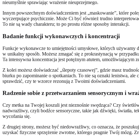
nieumyślnie sprawiając wrażenie nieuprzejmego.
Innym powszechnym doświadczeniem jest „maskowanie”, które pole
wyczerpujące psychicznie. Może Ci być również trudno interpretować
To nie są wady charakteru; to po prostu różne sposoby interakcji.
Badanie funkcji wykonawczych i koncentracji
Funkcje wykonawcze to umiejętności umysłowe, których używamy do
w unikalny sposób. Możesz zmagać się z prokrastynacją w przypadku 
Ta intensywna koncentracja jest potężnym atutem, umożliwiającym zd
Z kolei możesz doświadczać „ślepoty czasowej”, gdzie masz trudnoś
biurku po zapominanie o spotkaniach. To nie są oznaki lenistwa, ale 
sprawdzić, czy te wzorce rezonują z Twoimi doświadczeniami.
Radzenie sobie z przetwarzaniem sensorycznym i wra
Czy metka na Twojej koszuli jest nieznośnie swędząca? Czy świetló
nadwrażliwy, czyli bodźce sensoryczne, takie jak dźwięki, światła, t
wycofania się.
Z drugiej strony, możesz być niedowrażliwy, co oznacza, że poszuku
uzyskać fizyczne sprzężenie zwrotne, którego pragnie Twój mózg. Zr