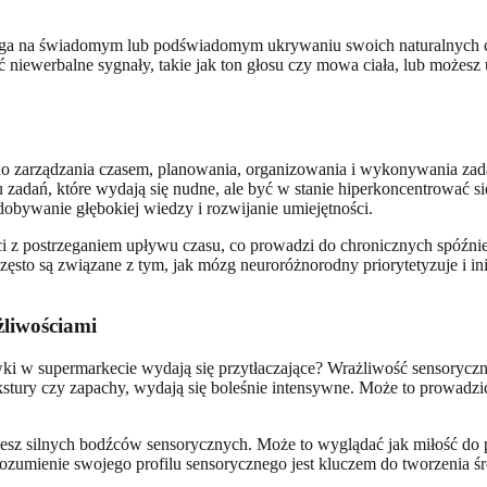
ga na świadomym lub podświadomym ukrywaniu swoich naturalnych c
 niewerbalne sygnały, takie jak ton głosu czy mowa ciała, lub możes
 zarządzania czasem, planowania, organizowania i wykonywania zad
zadań, które wydają się nudne, ale być w stanie hiperkoncentrować si
obywanie głębokiej wiedzy i rozwijanie umiejętności.
ci z postrzeganiem upływu czasu, co prowadzi do chronicznych spóźni
często są związane z tym, jak mózg neuroróżnorodny priorytetyzuje i in
żliwościami
wki w supermarkecie wydają się przytłaczające? Wrażliwość sensorycz
ekstury czy zapachy, wydają się boleśnie intensywne. Może to prowadzi
jesz silnych bodźców sensorycznych. Może to wyglądać jak miłość do pi
ozumienie swojego profilu sensorycznego jest kluczem do tworzenia śr