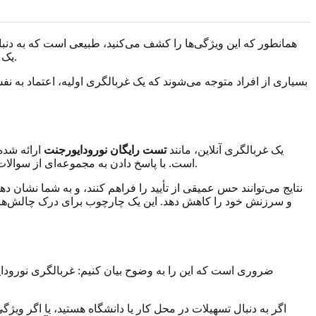
همانطور که این ویژگی‌ها را کشف می‌کنید، طبیعی است که به دنب
یک مقصد نهایی. این تمایز برای ایجاد اعتماد و اطمینان از اینکه شما مسیری را دنبال می‌کنید که هم تأییدکننده و هم مسئولانه است، حیاتی است.
بسیاری از افراد متوجه می‌شوند که یک غربالگری اولیه، اعتماد به ن
یک غربالگری آنلاین، مانند
تست رایگان نورودایورجنت
ارائه شده
است. با پاسخ دادن به مجموعه‌ای از سوالات موقعیتی، می‌توانید الگوهایی را در رفتار، افکار و احساسات خود شناسایی کنید که با ویژگی‌های شناخته شده نورودایورجنت همخوانی دارند.
نتایج می‌توانند حس عمیقی از تأیید را فراهم کنند، و به شما نشان 
و سرزنش خود را کاهش دهد. این یک چارچوب برای درک چالش‌های 
ضروری است که این را به وضوح بیان کنیم: غربالگری نورو
اگر به دنبال تسهیلات در محل کار یا دانشگاه هستید، یا اگر وی