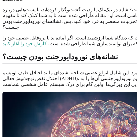
ذار کرده‌اید، با پست‌هایی درباره ADHD یا اوتیسم مواجه شده‌اید و این فکر آرام در ذهنتان شکل
ناسی است. این مقاله طراحی شده است تا به شما کمک کند تا مفهوم
ربیات منحصر به فرد خود کنید. پس، نشانه‌های نورودایورجنت بودن
چیست؟
که دیدگاه شما ارزشمند است. اگر آماده‌اید تا پروفایل عصبی خود را
ر که برای توانمندسازی شما طراحی شده است،
کاوش خود را آغاز کنید
نشانه‌های نورودایورجنت بودن چیست؟
 شامل انواع عصبی شناخته شده‌ای مانند اختلال طیف اوتیسم (ASD) و
اختلال نقص توجه/بیش‌فعالی (ADHD)، و همچنین نارساخوانی (دیسلکسیا)، نارسایی حرکتی (دیسپراکسیا) و موارد دیگر می‌شود. به جای دیدن این تفاوت‌ها به عنوان نقص، پارادایم نورودایورجنسی آن‌ها را به