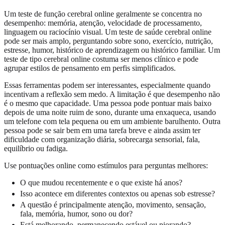
Um teste de função cerebral online geralmente se concentra no
desempenho: memória, atenção, velocidade de processamento,
linguagem ou raciocínio visual. Um teste de saúde cerebral online
pode ser mais amplo, perguntando sobre sono, exercício, nutrição,
estresse, humor, histórico de aprendizagem ou histórico familiar. Um
teste de tipo cerebral online costuma ser menos clínico e pode
agrupar estilos de pensamento em perfis simplificados.
Essas ferramentas podem ser interessantes, especialmente quando
incentivam a reflexão sem medo. A limitação é que desempenho não
é o mesmo que capacidade. Uma pessoa pode pontuar mais baixo
depois de uma noite ruim de sono, durante uma enxaqueca, usando
um telefone com tela pequena ou em um ambiente barulhento. Outra
pessoa pode se sair bem em uma tarefa breve e ainda assim ter
dificuldade com organização diária, sobrecarga sensorial, fala,
equilíbrio ou fadiga.
Use pontuações online como estímulos para perguntas melhores:
O que mudou recentemente e o que existe há anos?
Isso acontece em diferentes contextos ou apenas sob estresse?
A questão é principalmente atenção, movimento, sensação,
fala, memória, humor, sono ou dor?
Está melhorando, permanecendo estável ou piorando?