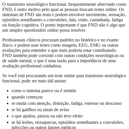
O transtorno neurológico funcional, frequentemente abreviado como
FND, é outro motivo pelo qual as pessoas buscam testes online. Os
sintomas de FND são reais e podem envolver movimento, sensação,
episódios semelhantes a convulsões, fala, visão, caminhada, fadiga
ou função cognitiva. O ponto importante é que FND não é algo que
um simples questionário online possa resolver.
Profissionais clínicos procuram padrões no histórico e no exame
físico, e podem usar testes como imagem, EEG, EMG ou outras
avaliações para entender o que mais poderia estar contribuindo.
FND também pode coexistir com outras condições neurológicas ou
de saúde mental, o que é uma razão para a importância de uma
avaliação profissional cuidadosa.
Se você está procurando um teste online para transtorno neurológico
funcional, pode ser mais útil anotar:
como o sintoma parece ou é sentido
quando começou
se muda com atenção, distração, fadiga, estresse ou descanso
se há gatilhos ou sinais de aviso
o que ajudou, piorou ou não teve efeito
se há lesões, enxaquecas, episódios semelhantes a convulsões,
infecções ou outros fatores médicos