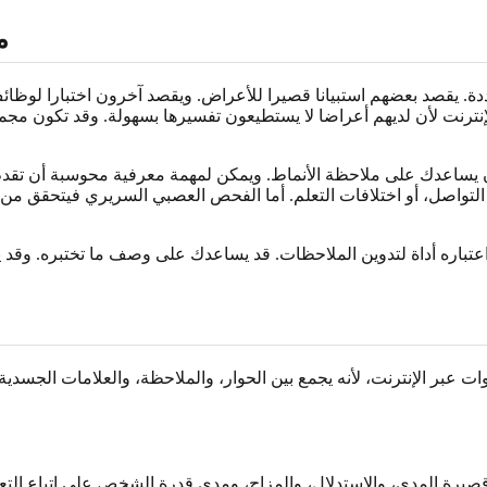
م
 يقصد بعضهم استبيانا قصيرا للأعراض. ويقصد آخرون اختبارا لوظائف الد
إنترنت لأن لديهم أعراضا لا يستطيعون تفسيرها بسهولة. وقد تكون
 أن يساعدك على ملاحظة الأنماط. ويمكن لمهمة معرفية محوسبة أن تق
أو التواصل، أو اختلافات التعلم. أما الفحص العصبي السريري فيتحقق م
اعتباره أداة لتدوين الملاحظات. قد يساعدك على وصف ما تختبره. وقد يقت
بر الإنترنت، لأنه يجمع بين الحوار، والملاحظة، والعلامات الجسدي
كرة قصيرة المدى، والاستدلال، والمزاج، ومدى قدرة الشخص على اتباع التع