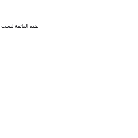
هذه القائمة ليست لإخافتك. الغرض منها هو فصل التأمل الذاتي عن السلامة. إذا بدا أحد الأعراض عاجلا، فاختر دعما طبيا فوريا بدلا من انتظار نتيجة عبر الإنترنت.