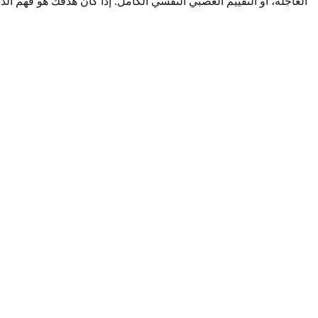
العاجلة، أو التقييم العصبي النفسي الكامل. إذا كان هدفك هو فهم ال