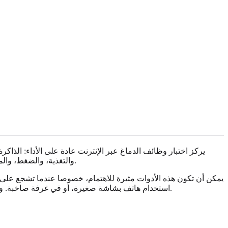
يركز اختبار وظائف الدماغ عبر الإنترنت عادة على الأداء: الذاكرة
والتغذية، والضغط، والمزاج، وتاريخ التعلم، أو التاريخ العائلي. وغالبا ما يكون اختبار نوع الدماغ عبر الإنترنت أقل سريرية، وقد يجمع أنماط التفكير في ملفات مبسطة.
يمكن أن تكون هذه الأدوات مثيرة للاهتمام، خصوصا عندما تشجع على ا
استخدام هاتف بشاشة صغيرة، أو في غرفة صاخبة. وقد يؤدي شخص آخر أداء جيدا في مهمة قصيرة بينما لا يزال يعاني في التنظيم اليومي، أو الحمل الحسي الزائد، أو الكلام، أو التوازن، أو التعب.