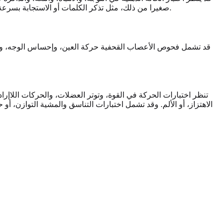
صغيرا من ذلك، مثل تذكر الكلمات أو الاستجابة بسرعة للأنماط البصرية. السياق المفقود مهم: فالنوم، والضغط، والألم، وجودة الجهاز، والمشتتات، والأدوية، والقلق يمكن أن تؤثر جميعا في النتيجة.
قد تشمل فحوص الأعصاب القحفية حركة العين، وإحساس الوجه، وحركة ا
تنظر اختبارات الحركة في القوة، وتوتر العضلات، والحركات اللاإرا
الاهتزاز، أو الألم. وقد تشمل اختبارات التناسق والمشية التوازن، أ