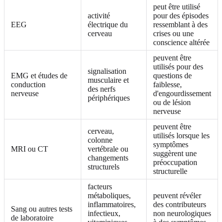
peut être utilisé
activité
pour des épisodes
EEG
électrique du
ressemblant à des
cerveau
crises ou une
conscience altérée
peuvent être
utilisés pour des
signalisation
EMG et études de
questions de
musculaire et
conduction
faiblesse,
des nerfs
nerveuse
d'engourdissement
périphériques
ou de lésion
nerveuse
peuvent être
cerveau,
utilisés lorsque les
colonne
symptômes
MRI ou CT
vertébrale ou
suggèrent une
changements
préoccupation
structurels
structurelle
facteurs
métaboliques,
peuvent révéler
inflammatoires,
des contributeurs
Sang ou autres tests
infectieux,
non neurologiques
de laboratoire