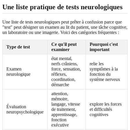
Une liste pratique de tests neurologiques
Une liste de tests neurologiques peut prêter à confusion parce que
"test" peut désigner un examen au lit du patient, une tâche cognitive,
un laboratoire ou une imagerie. Voici des catégories fréquentes :
Ce qu'il peut
Pourquoi c'est
Type de test
examiner
important
état mental,
nerfs crâniens,
relie les
Examen
force, sensation,
symptômes à la
neurologique
réflexes,
fonction du
coordination,
système nerveux
démarche
attention,
mémoire,
langage, vitesse
explore les forces
Évaluation
de traitement,
et difficultés
neuropsychologique
apprentissage,
cognitives
fonction
exécutive