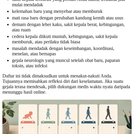
mulai mendadak
kelemahan baru yang menyebar atau memburuk
mati rasa baru dengan perubahan kandung kemih atau usus
demam dengan leher kaku, sakit kepala berat, kebingungan,
atau ruam
cedera kepala diikuti muntah, kebingungan, sakit kepala
memburuk, atau perilaku tidak biasa
masalah mendadak dengan keseimbangan, koordinasi,
menelan, atau bernapas
gejala neurologis yang muncul setelah obat baru, paparan
toksin, atau infeksi
Daftar ini tidak dimaksudkan untuk menakut-nakuti Anda.
Tujuannya memisahkan refleksi diri dari keselamatan. Jika suatu
gejala terasa mendesak, pilih dukungan medis waktu nyata daripada
menunggu hasil online.