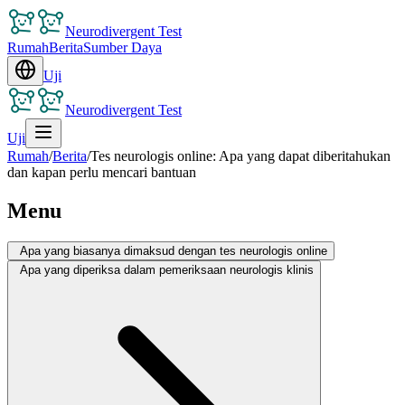
Neurodivergent Test
Rumah
Berita
Sumber Daya
Uji
Neurodivergent Test
Uji
Rumah
/
Berita
/
Tes neurologis online: Apa yang dapat diberitahukan
dan kapan perlu mencari bantuan
Menu
Apa yang biasanya dimaksud dengan tes neurologis online
Apa yang diperiksa dalam pemeriksaan neurologis klinis