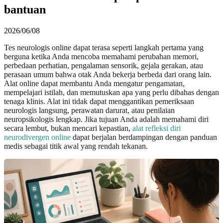
bantuan
2026/06/08
Tes neurologis online dapat terasa seperti langkah pertama yang
berguna ketika Anda mencoba memahami perubahan memori,
perbedaan perhatian, pengalaman sensorik, gejala gerakan, atau
perasaan umum bahwa otak Anda bekerja berbeda dari orang lain.
Alat online dapat membantu Anda mengatur pengamatan,
mempelajari istilah, dan memutuskan apa yang perlu dibahas dengan
tenaga klinis. Alat ini tidak dapat menggantikan pemeriksaan
neurologis langsung, perawatan darurat, atau penilaian
neuropsikologis lengkap. Jika tujuan Anda adalah memahami diri
secara lembut, bukan mencari kepastian,
alat refleksi diri
neurodivergen online
dapat berjalan berdampingan dengan panduan
medis sebagai titik awal yang rendah tekanan.