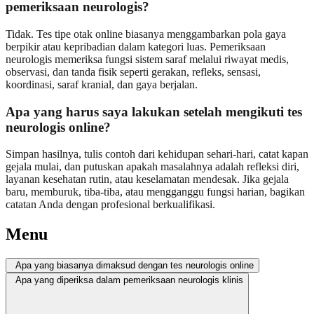
pemeriksaan neurologis?
Tidak. Tes tipe otak online biasanya menggambarkan pola gaya
berpikir atau kepribadian dalam kategori luas. Pemeriksaan
neurologis memeriksa fungsi sistem saraf melalui riwayat medis,
observasi, dan tanda fisik seperti gerakan, refleks, sensasi,
koordinasi, saraf kranial, dan gaya berjalan.
Apa yang harus saya lakukan setelah mengikuti tes
neurologis online?
Simpan hasilnya, tulis contoh dari kehidupan sehari-hari, catat kapan
gejala mulai, dan putuskan apakah masalahnya adalah refleksi diri,
layanan kesehatan rutin, atau keselamatan mendesak. Jika gejala
baru, memburuk, tiba-tiba, atau mengganggu fungsi harian, bagikan
catatan Anda dengan profesional berkualifikasi.
Menu
Apa yang biasanya dimaksud dengan tes neurologis online
Apa yang diperiksa dalam pemeriksaan neurologis klinis