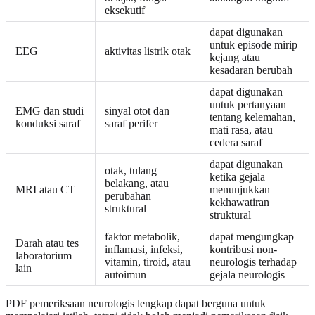
eksekutif
dapat digunakan
untuk episode mirip
EEG
aktivitas listrik otak
kejang atau
kesadaran berubah
dapat digunakan
untuk pertanyaan
EMG dan studi
sinyal otot dan
tentang kelemahan,
konduksi saraf
saraf perifer
mati rasa, atau
cedera saraf
dapat digunakan
otak, tulang
ketika gejala
belakang, atau
MRI atau CT
menunjukkan
perubahan
kekhawatiran
struktural
struktural
faktor metabolik,
dapat mengungkap
Darah atau tes
inflamasi, infeksi,
kontribusi non-
laboratorium
vitamin, tiroid, atau
neurologis terhadap
lain
autoimun
gejala neurologis
PDF pemeriksaan neurologis lengkap dapat berguna untuk