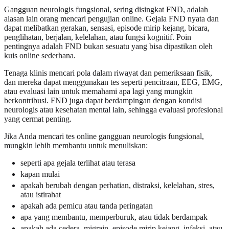
Gangguan neurologis fungsional, sering disingkat FND, adalah
alasan lain orang mencari pengujian online. Gejala FND nyata dan
dapat melibatkan gerakan, sensasi, episode mirip kejang, bicara,
penglihatan, berjalan, kelelahan, atau fungsi kognitif. Poin
pentingnya adalah FND bukan sesuatu yang bisa dipastikan oleh
kuis online sederhana.
Tenaga klinis mencari pola dalam riwayat dan pemeriksaan fisik,
dan mereka dapat menggunakan tes seperti pencitraan, EEG, EMG,
atau evaluasi lain untuk memahami apa lagi yang mungkin
berkontribusi. FND juga dapat berdampingan dengan kondisi
neurologis atau kesehatan mental lain, sehingga evaluasi profesional
yang cermat penting.
Jika Anda mencari tes online gangguan neurologis fungsional,
mungkin lebih membantu untuk menuliskan:
seperti apa gejala terlihat atau terasa
kapan mulai
apakah berubah dengan perhatian, distraksi, kelelahan, stres,
atau istirahat
apakah ada pemicu atau tanda peringatan
apa yang membantu, memperburuk, atau tidak berdampak
apakah ada cedera, migrain, episode mirip kejang, infeksi, atau