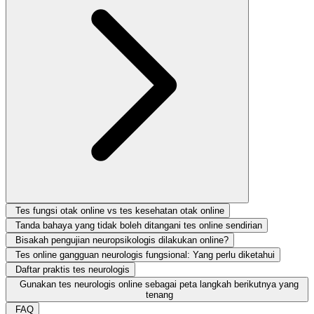
Tes fungsi otak online vs tes kesehatan otak online
Tanda bahaya yang tidak boleh ditangani tes online sendirian
Bisakah pengujian neuropsikologis dilakukan online?
Tes online gangguan neurologis fungsional: Yang perlu diketahui
Daftar praktis tes neurologis
Gunakan tes neurologis online sebagai peta langkah berikutnya yang
tenang
FAQ