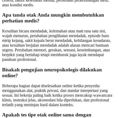
cedera, faktor kesehatan mental, perbedaan perkembangan saraf,
atau kondisi medis.
Apa tanda otak Anda mungkin membutuhkan
perhatian medis?
Kesulitan bicara mendadak, kelemahan atau mati rasa satu sisi,
wajah menurun, perubahan penglihatan mendadak, episode baru
mirip kejang, sakit kepala berat mendadak, kehilangan kesadaran,
atau kesulitan berjalan mendadak adalah alasan mencari bantuan
segera. Perubahan memori, gerakan, sensasi, keseimbangan, atau
berpikir yang bertahap tetapi memburuk juga layak mendapat
panduan profesional.
Bisakah pengujian neuropsikologis dilakukan
online?
Beberapa bagian dapat diselesaikan online ketika penyedia
menggunakan alat, praktik privasi, dan standar interpretasi yang
sesuai. Ini bekerja paling baik ketika proses mencakup wawancara
klinis, instruksi jelas, akomodasi bila diperlukan, dan profesional
terlatih yang meninjau hasil dalam konteks.
Apakah tes tipe otak online sama dengan