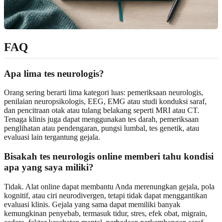
FAQ
Apa lima tes neurologis?
Orang sering berarti lima kategori luas: pemeriksaan neurologis,
penilaian neuropsikologis, EEG, EMG atau studi konduksi saraf,
dan pencitraan otak atau tulang belakang seperti MRI atau CT.
Tenaga klinis juga dapat menggunakan tes darah, pemeriksaan
penglihatan atau pendengaran, pungsi lumbal, tes genetik, atau
evaluasi lain tergantung gejala.
Bisakah tes neurologis online memberi tahu kondisi
apa yang saya miliki?
Tidak. Alat online dapat membantu Anda merenungkan gejala, pola
kognitif, atau ciri neurodivergen, tetapi tidak dapat menggantikan
evaluasi klinis. Gejala yang sama dapat memiliki banyak
kemungkinan penyebab, termasuk tidur, stres, efek obat, migrain,