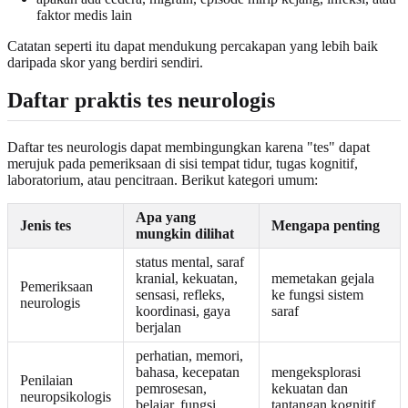
faktor medis lain
Catatan seperti itu dapat mendukung percakapan yang lebih baik
daripada skor yang berdiri sendiri.
Daftar praktis tes neurologis
Daftar tes neurologis dapat membingungkan karena "tes" dapat
merujuk pada pemeriksaan di sisi tempat tidur, tugas kognitif,
laboratorium, atau pencitraan. Berikut kategori umum:
Apa yang
Jenis tes
Mengapa penting
mungkin dilihat
status mental, saraf
kranial, kekuatan,
memetakan gejala
Pemeriksaan
sensasi, refleks,
ke fungsi sistem
neurologis
koordinasi, gaya
saraf
berjalan
perhatian, memori,
bahasa, kecepatan
mengeksplorasi
Penilaian
pemrosesan,
kekuatan dan
neuropsikologis
belajar, fungsi
tantangan kognitif