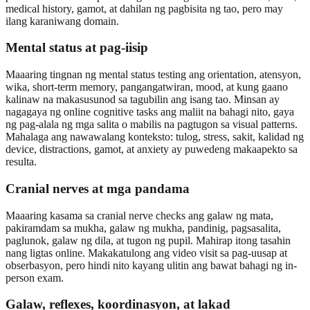
medical history, gamot, at dahilan ng pagbisita ng tao, pero may
ilang karaniwang domain.
Mental status at pag-iisip
Maaaring tingnan ng mental status testing ang orientation, atensyon,
wika, short-term memory, pangangatwiran, mood, at kung gaano
kalinaw na makasusunod sa tagubilin ang isang tao. Minsan ay
nagagaya ng online cognitive tasks ang maliit na bahagi nito, gaya
ng pag-alala ng mga salita o mabilis na pagtugon sa visual patterns.
Mahalaga ang nawawalang konteksto: tulog, stress, sakit, kalidad ng
device, distractions, gamot, at anxiety ay puwedeng makaapekto sa
resulta.
Cranial nerves at mga pandama
Maaaring kasama sa cranial nerve checks ang galaw ng mata,
pakiramdam sa mukha, galaw ng mukha, pandinig, pagsasalita,
paglunok, galaw ng dila, at tugon ng pupil. Mahirap itong tasahin
nang ligtas online. Makakatulong ang video visit sa pag-uusap at
obserbasyon, pero hindi nito kayang ulitin ang bawat bahagi ng in-
person exam.
Galaw, reflexes, koordinasyon, at lakad