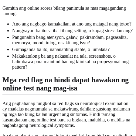
Gamitin ang online scores bilang panimula sa mas magagandang
tanong:
Ano ang nagbago kamakailan, at ano ang matagal nang totoo?
Nangyayari ba ito sa iba't ibang setting, o kapag stress lamang?
Pangunahin bang atensyon, galaw, pakiramdam, pagsasalita,
memorya, mood, tulog, o sakit ang isyu?
Gumaganda ba ito, nananatiling stable, o lumalala?
Makakatulong ba ang nakasulat na tala, screenshots, o
halimbawa para maintindihan ng klinikal na propesyonal ang
pattern?
Mga red flag na hindi dapat hawakan ng
online test nang mag-isa
Ang paghahanap tungkol sa red flags sa neurological examination
ay madalas nagmumula sa makatwirang dahilan: gustong malaman
ng mga tao kung kailan urgent ang sintomas. Hindi tamang
kasangkapan ang online test para sa biglaan, malubha, o mabilis na
nagbabagong neurological symptoms.
Isaalang-alang ang agarang tulong medikal kung biglaan, matindi, o