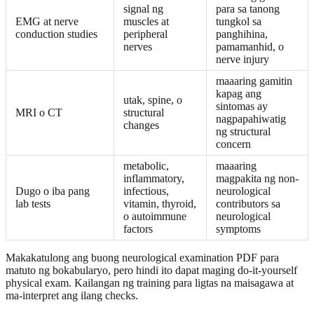
signal ng
para sa tanong
EMG at nerve
muscles at
tungkol sa
conduction studies
peripheral
panghihina,
nerves
pamamanhid, o
nerve injury
maaaring gamitin
kapag ang
utak, spine, o
sintomas ay
MRI o CT
structural
nagpapahiwatig
changes
ng structural
concern
metabolic,
maaaring
inflammatory,
magpakita ng non-
Dugo o iba pang
infectious,
neurological
lab tests
vitamin, thyroid,
contributors sa
o autoimmune
neurological
factors
symptoms
Makakatulong ang buong neurological examination PDF para
matuto ng bokabularyo, pero hindi ito dapat maging do-it-yourself
physical exam. Kailangan ng training para ligtas na maisagawa at
ma-interpret ang ilang checks.