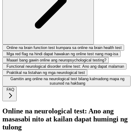
Online na brain function test kumpara sa online na brain health test
Mga red flag na hindi dapat hawakan ng online test nang mag-isa
Maaari bang gawin online ang neuropsychological testing?
Functional neurological disorder online test: Ano ang dapat malaman
Praktikal na listahan ng mga neurological test
Gamitin ang online na neurological test bilang kalmadong mapa ng
susunod na hakbang
FAQ
Online na neurological test: Ano ang
masasabi nito at kailan dapat humingi ng
tulong