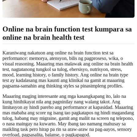
Online na brain function test kumpara sa
online na brain health test
Karaniwang nakatuon ang online na brain function test sa
performance: memorya, atensyon, bilis ng pagproseso, wika, o
visual reasoning. Maaaring mas malawak ang online na brain health
test, nagtatanong tungkol sa tulog, ehersisyo, nutrisyon, stress,
mood, learning history, o family history. Ang online na brain type
test ay kadalasang mas kaunti ang klinikal na gamit at maaaring
pagsama-samahin ang thinking styles sa pinasimpleng profiles.
Maaaring maging interesante ang mga kasangkapang ito, lalo na
kung hinihikayat nila ang pagninilay nang walang takot. Ang
limitasyon ay hindi pareho ang performance at kapasidad. Maaaring
mas mababa ang score ng isang tao pagkatapos ng hindi magandang
tulog, habang may migraine, gamit ang maliit na screen ng telepono,
o nasa maingay na kuwarto. May ibang tao namang mahusay sa
maikling task pero hirap pa rin sa araw-araw na pag-aayos, sensory
overload, pagsasalita, balanse, o pagkapagod.