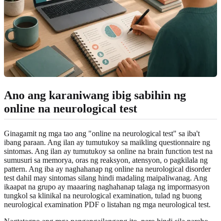
Ano ang karaniwang ibig sabihin ng
online na neurological test
Ginagamit ng mga tao ang "online na neurological test" sa iba't
ibang paraan. Ang ilan ay tumutukoy sa maikling questionnaire ng
sintomas. Ang ilan ay tumutukoy sa online na brain function test na
sumusuri sa memorya, oras ng reaksyon, atensyon, o pagkilala ng
pattern. Ang iba ay naghahanap ng online na neurological disorder
test dahil may sintomas silang hindi madaling maipaliwanag. Ang
ikaapat na grupo ay maaaring naghahanap talaga ng impormasyon
tungkol sa klinikal na neurological examination, tulad ng buong
neurological examination PDF o listahan ng mga neurological test.