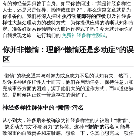
有的神经差异归咎于自身。如果你曾问过：“我是神经多样性
人士，还是只是怪异、懒惰或焦虑？”，那么这篇文章就是为
你准备的。我们将深入探讨
执行功能障碍的症状
以及神经多
样性大脑处理动力的独特方式，为你提供应得的清晰认知和肯
定。准备好探索你独特的大脑运作模式了吗？今天就开始你的
自我发现之旅，进行我们的
免费神经多样性测试
。
你并非懒惰：理解“懒惰还是多动症”的误
区
“懒惰”的概念通常与对努力或意志力不足的认知有关。然而，
对许多神经多样性人士而言，他们在启动任务、保持注意力和
完成事务方面的困难，源于他们大脑的运作方式，而非道德缺
陷。是时候纠正这一普遍存在的误解了。
神经多样性群体中的“懒惰”污名
从小到大，许多后来被确诊为神经多样性的人被贴上“懒惰”、
“缺乏动力”或“不够努力”的标签。这种
“懒惰”的污名
可能导
致深重的自我责备和羞耻感。想象一下，你真心想完成一项任