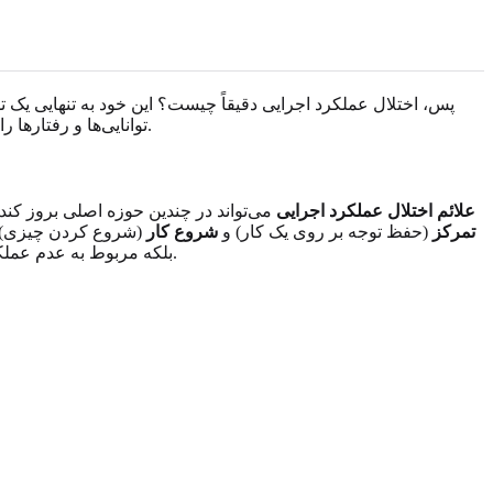
پس، اختلال عملکرد اجرایی دقیقاً چیست؟ این خود به تنهایی ی
عمل نمی‌کنند، وظایف روزمره می‌توانند بسیار دشوار به نظر برسند.
توانایی‌ها و رفتارها 
علائم اختلال عملکرد اجرایی
می‌تواند در چندین حوزه اصلی بروز کند
تمرکز
(حفظ توجه بر روی یک کار) و
شروع کار
(شروع کردن چیزی) ا
بلکه مربوط به عدم عملکرد صحیح یک عملکرد خاص مغز است. این چالش‌ها اغلب در مرکز آنچه بسیاری از افراد به عنوان مبارزه با انگیزه تجربه می‌کنند، قرار دارند.