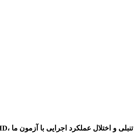
آیا من نورودایورجنت هستم؟ رمزگشایی ADHD، تنبلی و اختلال عملکرد اجرایی با آزمون ما