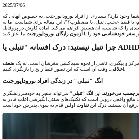
2025/07/06
ا وجود دارد؟ بسیاری از افراد نورودایورجنت، به خصوص آنهایی که ADHD دارند، با این احساسات دست و
م، یا فقط عجیب، تنبل، یا مضطرب؟"، این مقاله برای شماست. ما به
ییدی را که شایسته آن هستید، فراهم می‌کند. آماده کاوش در پروفایل
ز
سفر خودشناسی خود
را با
آزمون رایگان نورودایورجنت
 نیستید: درک افسانه "تنبلی یا ADHD"
، تمرکز و پیگیری، ناشی از نحوه سیم‌کشی مغزشان است، نه یک
ضعف
. وقت آن است که این تصور غلط رایج را بازنگری کنیم.
اخلاقی
انگ "تنبلی" در زندگی افراد نورودایورجنت
رچسب می‌خورند
. این
انگ "تنبلی"
می‌تواند منجر به خودسرزنشگری
 یک مانع واقعی درونی است که تکنیک‌های سنتی انگیزشی اغلب قادر به
اولین قدم به سوی پذیرش خود است.
رفع آن نیستند. درک این
تفاوت