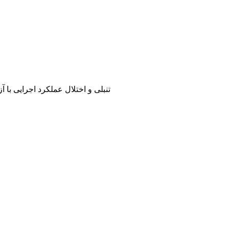
آیا من نورودایورجنت هستم؟ رمزگشایی ADHD، تنبلی و اختلال عملکرد اجر