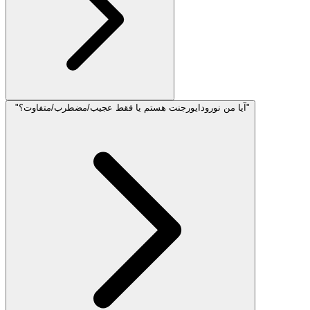
"آیا من نورودایورجنت هستم یا فقط عجیب/مضطرب/متفاوت؟"