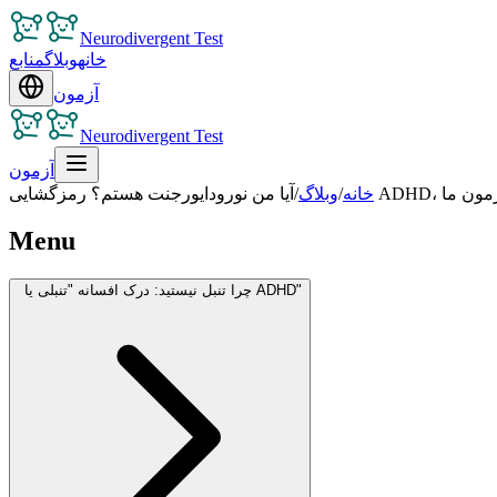
Neurodivergent Test
خانه
وبلاگ
منابع
آزمون
Neurodivergent Test
آزمون
ایی با آزمون ما
خانه
/
وبلاگ
/
Menu
چرا تنبل نیستید: درک افسانه "تنبلی یا ADHD"