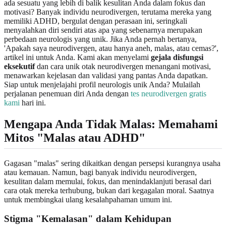
ada sesuatu yang lebih di balik kesulitan Anda dalam fokus dan
motivasi? Banyak individu neurodivergen, terutama mereka yang
memiliki ADHD, bergulat dengan perasaan ini, seringkali
menyalahkan diri sendiri atas apa yang sebenarnya merupakan
perbedaan neurologis yang unik. Jika Anda pernah bertanya,
'Apakah saya neurodivergen, atau hanya aneh, malas, atau cemas?',
artikel ini untuk Anda. Kami akan menyelami
gejala disfungsi
eksekutif
dan cara unik otak neurodivergen menangani motivasi,
menawarkan kejelasan dan validasi yang pantas Anda dapatkan.
Siap untuk menjelajahi profil neurologis unik Anda? Mulailah
perjalanan penemuan diri Anda dengan
tes neurodivergen gratis
kami
hari ini.
Mengapa Anda Tidak Malas: Memahami
Mitos "Malas atau ADHD"
Gagasan "malas" sering dikaitkan dengan persepsi kurangnya usaha
atau kemauan. Namun, bagi banyak individu neurodivergen,
kesulitan dalam memulai, fokus, dan menindaklanjuti berasal dari
cara otak mereka terhubung, bukan dari kegagalan moral. Saatnya
untuk membingkai ulang kesalahpahaman umum ini.
Stigma "Kemalasan" dalam Kehidupan