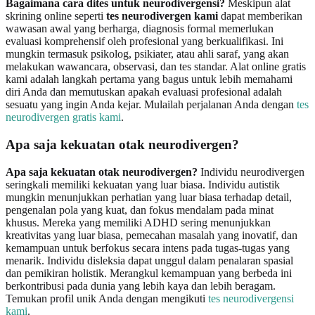
Bagaimana cara dites untuk neurodivergensi?
Meskipun alat
skrining online seperti
tes neurodivergen kami
dapat memberikan
wawasan awal yang berharga, diagnosis formal memerlukan
evaluasi komprehensif oleh profesional yang berkualifikasi. Ini
mungkin termasuk psikolog, psikiater, atau ahli saraf, yang akan
melakukan wawancara, observasi, dan tes standar. Alat online gratis
kami adalah langkah pertama yang bagus untuk lebih memahami
diri Anda dan memutuskan apakah evaluasi profesional adalah
sesuatu yang ingin Anda kejar. Mulailah perjalanan Anda dengan
tes
neurodivergen gratis kami
.
Apa saja kekuatan otak neurodivergen?
Apa saja kekuatan otak neurodivergen?
Individu neurodivergen
seringkali memiliki kekuatan yang luar biasa. Individu autistik
mungkin menunjukkan perhatian yang luar biasa terhadap detail,
pengenalan pola yang kuat, dan fokus mendalam pada minat
khusus. Mereka yang memiliki ADHD sering menunjukkan
kreativitas yang luar biasa, pemecahan masalah yang inovatif, dan
kemampuan untuk berfokus secara intens pada tugas-tugas yang
menarik. Individu disleksia dapat unggul dalam penalaran spasial
dan pemikiran holistik. Merangkul kemampuan yang berbeda ini
berkontribusi pada dunia yang lebih kaya dan lebih beragam.
Temukan profil unik Anda dengan mengikuti
tes neurodivergensi
kami
.