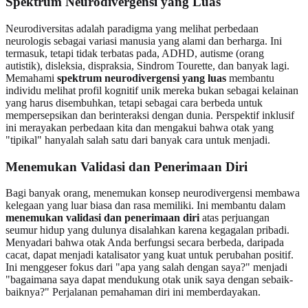
Spektrum Neurodivergensi yang Luas
Neurodiversitas adalah paradigma yang melihat perbedaan
neurologis sebagai variasi manusia yang alami dan berharga. Ini
termasuk, tetapi tidak terbatas pada, ADHD, autisme (orang
autistik), disleksia, dispraksia, Sindrom Tourette, dan banyak lagi.
Memahami
spektrum neurodivergensi yang luas
membantu
individu melihat profil kognitif unik mereka bukan sebagai kelainan
yang harus disembuhkan, tetapi sebagai cara berbeda untuk
mempersepsikan dan berinteraksi dengan dunia. Perspektif inklusif
ini merayakan perbedaan kita dan mengakui bahwa otak yang
"tipikal" hanyalah salah satu dari banyak cara untuk menjadi.
Menemukan Validasi dan Penerimaan Diri
Bagi banyak orang, menemukan konsep neurodivergensi membawa
kelegaan yang luar biasa dan rasa memiliki. Ini membantu dalam
menemukan validasi dan penerimaan diri
atas perjuangan
seumur hidup yang dulunya disalahkan karena kegagalan pribadi.
Menyadari bahwa otak Anda berfungsi secara berbeda, daripada
cacat, dapat menjadi katalisator yang kuat untuk perubahan positif.
Ini menggeser fokus dari "apa yang salah dengan saya?" menjadi
"bagaimana saya dapat mendukung otak unik saya dengan sebaik-
baiknya?" Perjalanan pemahaman diri ini memberdayakan.