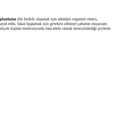
planlama
(bir hedefe ulaşmak için adımları organize etme),
em hayal edin, fakat başlamak için gereken zihinsel çabanın muazzam
le birçok kişinin motivasyonla mücadele olarak deneyimlediği şeylerin