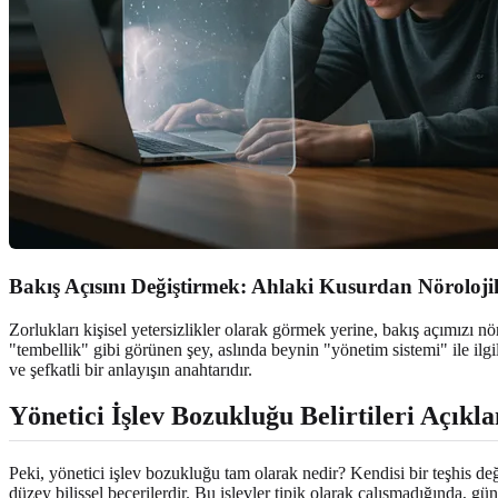
Bakış Açısını Değiştirmek: Ahlaki Kusurdan Nörolojik
Zorlukları kişisel yetersizlikler olarak görmek yerine, bakış açımızı nöro
"tembellik" gibi görünen şey, aslında beynin "yönetim sistemi" ile ilgi
ve şefkatli bir anlayışın anahtarıdır.
Yönetici İşlev Bozukluğu Belirtileri Açıkl
Peki, yönetici işlev bozukluğu tam olarak nedir? Kendisi bir teşhis deği
düzey bilişsel becerilerdir. Bu işlevler tipik olarak çalışmadığında, gün