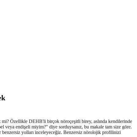
ek
 mi? Özellikle DEHB'li birçok nöroçeşitli birey, aslında kendilerinde
bel veya endişeli miyim?" diye sorduysanız, bu makale tam size göre.
 benzersiz yolları inceleyeceğiz. Benzersiz nörolojik profilinizi