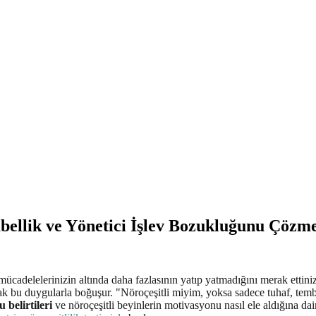
bellik ve Yönetici İşlev Bozukluğunu Çözm
cadelelerinizin altında daha fazlasının yatıp yatmadığını merak ettiniz
arak bu duygularla boğuşur. "Nöroçeşitli miyim, yoksa sadece tuhaf, tem
 belirtileri
ve nöroçeşitli beyinlerin motivasyonu nasıl ele aldığına dair