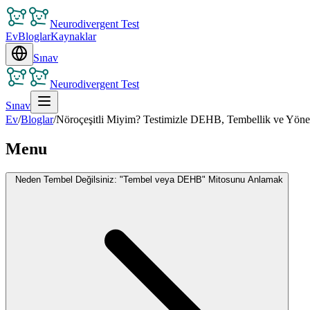
Neurodivergent Test
Ev
Bloglar
Kaynaklar
Sınav
Neurodivergent Test
Sınav
Ev
/
Bloglar
/
Nöroçeşitli Miyim? Testimizle DEHB, Tembellik ve Yöne
Menu
Neden Tembel Değilsiniz: "Tembel veya DEHB" Mitosunu Anlamak