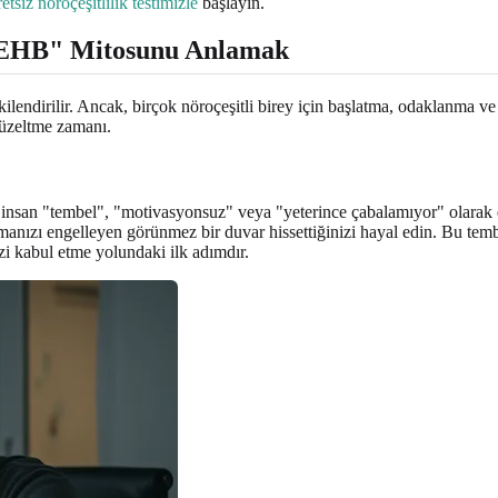
etsiz nöroçeşitlilik testimizle
başlayın.
 DEHB" Mitosunu Anlamak
ilişkilendirilir. Ancak, birçok nöroçeşitli birey için başlatma, odaklan
düzeltme zamanı.
k insan "tembel", "motivasyonsuz" veya "yeterince çabalamıyor" olarak 
manızı engelleyen görünmez bir duvar hissettiğinizi hayal edin. Bu temb
zi kabul etme yolundaki ilk adımdır.