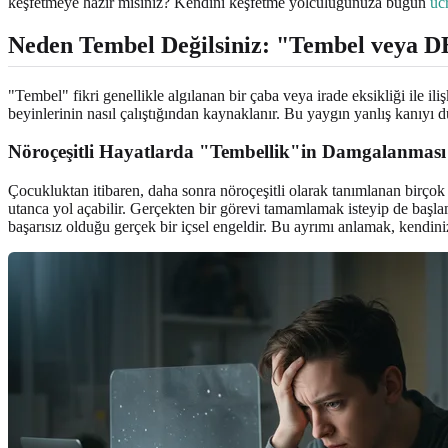
keşfetmeye hazır mısınız? Kendini keşfetme yolculuğunuza bugün
ücr
Neden Tembel Değilsiniz: "Tembel veya
"Tembel" fikri genellikle algılanan bir çaba veya irade eksikliği ile 
beyinlerinin nasıl çalıştığından kaynaklanır. Bu yaygın yanlış kanıyı 
Nöroçeşitli Hayatlarda "Tembellik"in Damgalanması
Çocukluktan itibaren, daha sonra nöroçeşitli olarak tanımlanan birço
utanca yol açabilir. Gerçekten bir görevi tamamlamak isteyip de başla
başarısız olduğu gerçek bir içsel engeldir. Bu ayrımı anlamak, kendini