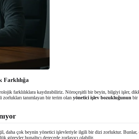
 Farklılığa
lojik farklılıklara kaydırabiliriz. Nöroçeşitli bir beyin, bilgiyi işler, d
li zorlukları tanımlayan bir terim olan
yönetici işlev bozukluğunun
bir
anıyor
l, daha çok beynin yönetici işlevleriyle ilgili bir dizi zorluktur. Bunlar
lük görevler bunaltıcı derecede zorlayıcı olabilir.