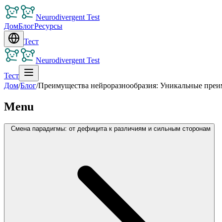
Neurodivergent Test
Дом
Блог
Ресурсы
Тест
Neurodivergent Test
Тест
Дом
/
Блог
/
Преимущества нейроразнообразия: Уникальные преим
Menu
Смена парадигмы: от дефицита к различиям и сильным сторонам