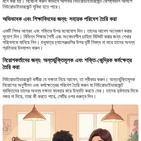
মনে করা হয়। বিবেচনা করুন কীভাবে আপনার নিউরোডাইভারজেন্ট বৈশিষ্ট্যগুলি আসলে
নিউরোডাইভারজেন্ট সুবিধা হতে পারে।
অভিভাবক এবং শিক্ষাবিদদের জন্য: সহায়ক পরিবেশ তৈরি করা
একটি শিশুর আগ্রহ এবং শক্তির উপর মনোযোগ দিন। তাদের আবেগ অন্বেষণ করার
সুযোগ দিন। বিভিন্ন শিক্ষার শৈলী এবং সংবেদনশীল চাহিদা মিটমাট করার জন্য শেখার
পরিবেশকে মানিয়ে নিন। শুধুমাত্র চ্যালেঞ্জগুলির উপর দৃষ্টি নিবদ্ধ না করে তাদের অনন্য
প্রতিভার উদযাপন করুন।
নিয়োগকর্তাদের জন্য: অন্তর্ভুক্তিমূলক এবং শক্তি-কেন্দ্রিক কর্মক্ষেত্র
তৈরি করা
নিউরোডাইভারজেন্ট কর্মীরা যে দক্ষতা নিয়ে আসেন, তা স্বীকার করুন। অন্তর্ভুক্তিমূলক
নিয়োগের অনুশীলন এবং কর্মক্ষেত্রের পরিবেশ তৈরি করুন যা নিউরোডাইভারজেন্ট
ব্যক্তিদের তাদের অনন্য দক্ষতা ব্যবহার করে উন্নতি করতে দেয়। তাদের দুর্বলতার দিকে
নজর না দিয়ে, তারা কী করতে পারে, সেটির ওপর গুরুত্ব দিন।