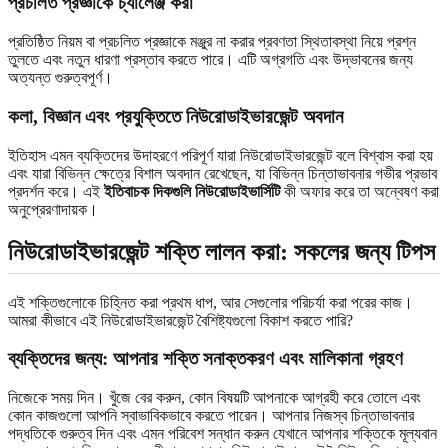
প্রচলিত প্রজ্ঞাকে চ্যালেঞ্জ করা
প্রতিষ্ঠিত নিয়ম বা প্রচলিত প্রজ্ঞাকে মঞ্জুর না করার প্রবণতা স্থিতাবস্থা নিয়ে প্রশ্ন
তুলতে এবং নতুন ধারণা প্রস্তাব করতে পারে। এটি অগ্রগতি এবং উদ্ভাবনের জন্য
অত্যন্ত গুরুত্বপূর্ণ।
কলা, বিজ্ঞান এবং প্রযুক্তিতে নিউরোডাইভারজেন্ট অবদান
ইতিহাস এমন ব্যক্তিদের উদাহরণে পরিপূর্ণ যারা নিউরোডাইভারজেন্ট বলে বিশ্বাস করা হয়
এবং যারা বিভিন্ন ক্ষেত্রে বিশাল অবদান রেখেছেন, যা বিভিন্ন চিন্তাভাবনার গভীর প্রভাব
প্রদর্শন করে। এই
ইতিবাচক দিকগুলি নিউরোডাইভার্সিটি
কী অফার করে তা অন্বেষণ করা
অনুপ্রেরণাদায়ক।
নিউরোডাইভারজেন্ট শক্তি লালন করা: সকলের জন্য টিপস
এই শক্তিগুলোকে চিহ্নিত করা প্রথম ধাপ, আর সেগুলোর পরিচর্যা করা পরের কাজ।
আমরা কীভাবে এই নিউরোডাইভারজেন্ট বৈশিষ্ট্যগুলো বিকাশ করতে পারি?
ব্যক্তিদের জন্য: আপনার শক্তি সনাক্তকরণ এবং মালিকানা গ্রহণ
নিজেকে সময় দিন। খুঁজে বের করুন, কোন বিষয়টি আপনাকে আগ্রহী করে তোলে এবং
কোন কাজগুলো আপনি স্বাভাবিকভাবে করতে পারেন। আপনার নিজস্ব চিন্তাভাবনার
পদ্ধতিকে গুরুত্ব দিন এবং এমন পরিবেশ সন্ধান করুন যেখানে আপনার শক্তিকে মূল্যবান