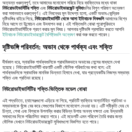
অত্যন্ত গুরুত্বপূর্ণ, তবে আমাদের মনোযোগ সরিয়ে নিয়ে ব্যক্তিদের মধ্যে থাকা
নিউরোডাইভার্সিটির শক্তি
এবং
নিউরোডাইভারজেন্ট সুবিধা
গুলির বিপুল পরিমাণ অন্বেষণ
করা সমানভাবে গুরুত্বপূর্ণ। এই নিবন্ধের মূল উদ্দেশ্য হলো, একটি অভাব-কেন্দ্রিক
দৃষ্টিভঙ্গির বাইরে গিয়ে,
নিউরোডাইভার্সিটি থেকে আসা ইতিবাচক দিকগুলি
আমাদের বিশ্বে
নিয়ে আসে তা উন্মোচন এবং উদযাপন করা। এই শক্তিগুলি বোঝা পুরোপুরিভাবে
নিউরোডাইভার্সিটিকে গ্রহণ করার মূল বিষয়। আপনার দৃষ্টিভঙ্গি প্রসারিত করতে আপনি
ইতিবাচক নিউরোডাইভারজেন্ট বৈশিষ্ট্যগুলি অন্বেষণ
করা শুরু করতে পারেন।
দৃষ্টিভঙ্গি পরিবর্তন: অভাব থেকে পার্থক্য এবং শক্তি
দীর্ঘকাল ধরে, স্নায়বিক পার্থক্যগুলিকে প্রাথমিকভাবে অভাবের লেন্সের মাধ্যমে দেখা
হয়েছে। নিউরোডাইভার্সিটি ধারণাটি একটি মৌলিক পরিবর্তনের কথা বলে: এই
পার্থক্যগুলিকে স্বাভাবিক মানবিক ভিন্নতা হিসাবে দেখা, যার প্রত্যেকটির নিজস্ব সম্ভাব্য
শক্তি এবং প্রতিভা রয়েছে।
নিউরোডাইভার্সিটির শক্তি-ভিত্তিক মডেল বোঝা
এই পদ্ধতিতে, চ্যালেঞ্জগুলো এড়িয়ে না গিয়ে, প্রতিটি ব্যক্তির অন্তর্নিহিত প্রতিভা ও
সম্ভাবনাকে খুঁজে বের করে সেগুলোর বিকাশে মনোযোগ দেওয়া হয়। এটি স্বীকৃতি দেয় যে
চিন্তা, শেখা এবং বিশ্বকে উপলব্ধি করার বিভিন্ন উপায় অনন্য দক্ষতা এবং উদ্ভাবনী
সমাধানের দিকে পরিচালিত করতে পারে। এই মডেলটি এমন পরিবেশ তৈরি করার জন্য
মৌলিক যেখানে নিউরোডাইভারজেন্ট সুবিধাগুলো বিকশিত হতে পারে।