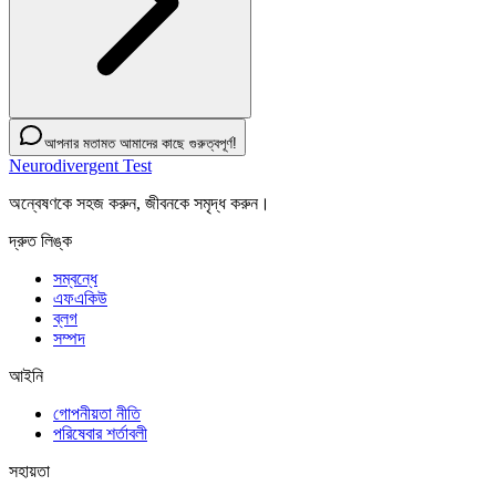
আপনার মতামত আমাদের কাছে গুরুত্বপূর্ণ!
Neurodivergent Test
অন্বেষণকে সহজ করুন, জীবনকে সমৃদ্ধ করুন।
দ্রুত লিঙ্ক
সম্বন্ধে
এফএকিউ
ব্লগ
সম্পদ
আইনি
গোপনীয়তা নীতি
পরিষেবার শর্তাবলী
সহায়তা