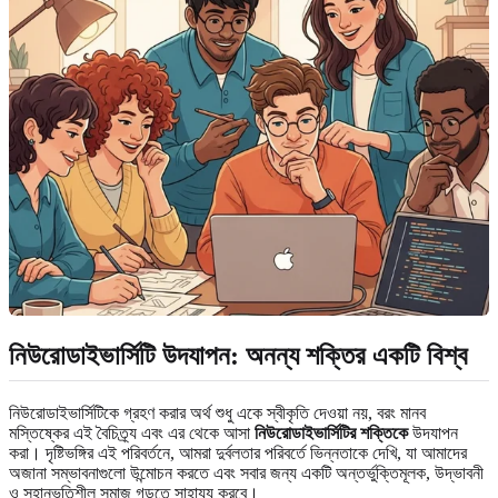
নিউরোডাইভার্সিটি উদযাপন: অনন্য শক্তির একটি বিশ্ব
নিউরোডাইভার্সিটিকে গ্রহণ করার অর্থ শুধু একে স্বীকৃতি দেওয়া নয়, বরং মানব
মস্তিষ্কের এই বৈচিত্র্য এবং এর থেকে আসা
নিউরোডাইভার্সিটির শক্তিকে
উদযাপন
করা। দৃষ্টিভঙ্গির এই পরিবর্তনে, আমরা দুর্বলতার পরিবর্তে ভিন্নতাকে দেখি, যা আমাদের
অজানা সম্ভাবনাগুলো উন্মোচন করতে এবং সবার জন্য একটি অন্তর্ভুক্তিমূলক, উদ্ভাবনী
ও সহানুভূতিশীল সমাজ গড়তে সাহায্য করবে।