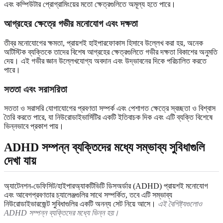
এবং কম্পিউটার প্রোগ্রামিংয়ের মতো ক্ষেত্রগুলিতে অমূল্য হতে পারে।
আগ্রহের ক্ষেত্রে গভীর মনোযোগ এবং দক্ষতা
তীব্র মনোযোগের ক্ষমতা, প্রায়শই হাইপারফোকাস হিসাবে উল্লেখ করা হয়, অনেক
অটিস্টিক ব্যক্তিকে তাদের বিশেষ আগ্রহের ক্ষেত্রগুলিতে গভীর দক্ষতা বিকাশের অনুমতি
দেয়। এই গভীর জ্ঞান উল্লেখযোগ্য অবদান এবং উদ্ভাবনের দিকে পরিচালিত করতে
পারে।
সততা এবং সরাসরিতা
সততা ও সরাসরি যোগাযোগের প্রবণতা সম্পর্ক এবং পেশাগত ক্ষেত্রে স্বচ্ছতা ও বিশ্বাস
তৈরি করতে পারে, যা নিউরোডাইভার্সিটির একটি ইতিবাচক দিক এবং এটি ব্যক্তি বিশেষে
ভিন্নভাবে প্রকাশ পায়।
ADHD সম্পন্ন ব্যক্তিদের মধ্যে সম্ভাব্য সুবিধাগুলি
দেখা যায়
অ্যাটেনশন-ডেফিসিট/হাইপারঅ্যাকটিভিটি ডিসঅর্ডার (ADHD) প্রায়শই মনোযোগ
এবং আবেগপ্রবণতার চ্যালেঞ্জগুলির সাথে সম্পর্কিত, তবে এটি সম্ভাব্য
নিউরোডাইভারজেন্ট সুবিধাগুলির একটি অনন্য সেট নিয়ে আসে।
এই বৈশিষ্ট্যগুলোও
ADHD সম্পন্ন ব্যক্তিদের মধ্যে ভিন্ন হয়।