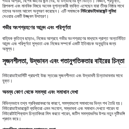
গভীর আগ্রহ, বিশেষ জ্ঞানের জন্ম দেয়, যা উদ্ভাবনের মূল ভিত্তি। বিজ্ঞান, প্রযুক্তি,
শিল্পকলা এবং মানবিক বিষয়ে অনেক যুগান্তকারী ব্যক্তি এসেছেন যারা তীব্র নিষ্ঠার সাথে
তাদের অনন্য আবেগ অনুসরণ করেছেন। এটি সমাজকে
নিউরোডাইভারজেন্ট সুবিধা
দেওয়ার একটি উজ্জ্বল উদাহরণ।
গভীর অংশগ্রহণের আনন্দ এবং পরিপূর্ণতা
বাহ্যিক কৃতিত্ব ছাড়াও, নিজের আগ্রহে গভীর অংশগ্রহণের মাধ্যমে প্রাপ্ত অন্তর্নিহিত
আনন্দ এবং পরিপূর্ণতা সুস্থতা এবং নিজের সম্পর্কে একটি ইতিবাচক অনুভূতির জন্য
অমূল্য।
সৃজনশীলতা, উদ্ভাবন এবং গতানুগতিকতার বাইরের চিন্তা
নিউরোডাইভার্সিটি প্রায়শই উচ্চ স্তরের সৃজনশীলতা এবং উদ্ভাবনী চিন্তাভাবনার সাথে
যুক্ত।
অনন্য কোণ থেকে সমস্যা এবং সমাধান দেখা
বিভিন্নভাবে তথ্য প্রক্রিয়াকরণের কারণে, সমস্যাগুলো সমাধানের ভিন্ন পথ তৈরি হয়।
নিউরোডাইভারজেন্ট ব্যক্তিরা এমন সংযোগ, সম্ভাবনা এবং সমাধান দেখতে পারেন যা
নিউরোটাইপিক্যাল চিন্তাবিদরা মিস করতে পারেন, জটিল সমস্যাগুলির উপর নতুন দৃষ্টিভঙ্গি
প্রদান করে।