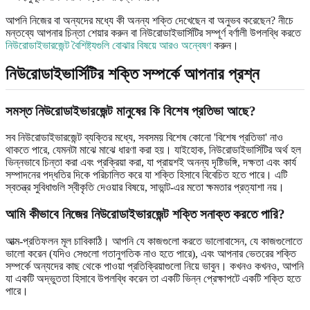
আপনি নিজের বা অন্যদের মধ্যে কী অনন্য শক্তি দেখেছেন বা অনুভব করেছেন? নীচে
মন্তব্যে আপনার চিন্তা শেয়ার করুন বা নিউরোডাইভার্সিটির সম্পূর্ণ বর্ণালী উপলব্ধি করতে
নিউরোডাইভারজেন্ট বৈশিষ্ট্যগুলি বোঝার বিষয়ে আরও অন্বেষণ
করুন।
নিউরোডাইভার্সিটির শক্তি সম্পর্কে আপনার প্রশ্ন
সমস্ত নিউরোডাইভারজেন্ট মানুষের কি বিশেষ প্রতিভা আছে?
সব নিউরোডাইভারজেন্ট ব্যক্তির মধ্যে, সবসময় বিশেষ কোনো 'বিশেষ প্রতিভা' নাও
থাকতে পারে, যেমনটা মাঝে মাঝে ধারণা করা হয়। যাইহোক, নিউরোডাইভার্সিটির অর্থ হল
ভিন্নভাবে চিন্তা করা এবং প্রক্রিয়া করা, যা প্রায়শই অনন্য দৃষ্টিভঙ্গি, দক্ষতা এবং কার্য
সম্পাদনের পদ্ধতির দিকে পরিচালিত করে যা শক্তি হিসাবে বিবেচিত হতে পারে। এটি
স্বতন্ত্র সুবিধাগুলি স্বীকৃতি দেওয়ার বিষয়ে, সাভান্ট-এর মতো ক্ষমতার প্রত্যাশা নয়।
আমি কীভাবে নিজের নিউরোডাইভারজেন্ট শক্তি সনাক্ত করতে পারি?
আত্ম-প্রতিফলন মূল চাবিকাঠি। আপনি যে কাজগুলো করতে ভালোবাসেন, যে কাজগুলোতে
ভালো করেন (যদিও সেগুলো গতানুগতিক নাও হতে পারে), এবং আপনার ভেতরের শক্তি
সম্পর্কে অন্যদের কাছ থেকে পাওয়া প্রতিক্রিয়াগুলো নিয়ে ভাবুন। কখনও কখনও, আপনি
যা একটি অদ্ভুততা হিসাবে উপলব্ধি করেন তা একটি ভিন্ন প্রেক্ষাপটে একটি শক্তি হতে
পারে।