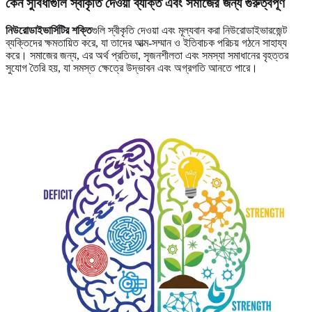
কেন সুবিধাগুলি স্বীকৃতি দেওয়া ব্যক্তি এবং সমাজের জন্য গুরুত্বপূর্ণ
নিউরোডাইভার্সিটির শক্তি
গুলি স্বীকৃতি দেওয়া এবং মূল্যবান করা নিউরোডাইভারজেন্ট
ব্যক্তিদের ক্ষমতায়িত করে, যা তাদের আত্ম-সম্মান ও ইতিবাচক পরিচয় গঠনে সাহায্য
করে। সমাজের জন্য, এর অর্থ প্রতিভা, সৃজনশীলতা এবং সমস্যা সমাধানের বৃহত্তর
সুযোগ তৈরি হয়, যা সমস্ত ক্ষেত্রে উদ্ভাবন এবং অগ্রগতি আনতে পারে।