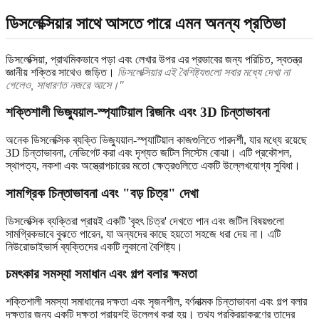
ডিসলেক্সিয়ার সাথে আসতে পারে এমন অনন্য প্রতিভা
ডিসলেক্সিয়া, প্রাথমিকভাবে পড়া এবং লেখার উপর এর প্রভাবের জন্য পরিচিত, স্বতন্ত্র
জ্ঞানীয় শক্তির সাথেও জড়িত।
ডিসলেক্সিয়ার এই বৈশিষ্ট্যগুলো সবার মধ্যে দেখা না
গেলেও, সাধারণত নজরে আসে।"
শক্তিশালী ভিজ্যুয়াল-স্প্যাটিয়াল রিজনিং এবং 3D চিন্তাভাবনা
অনেক ডিসলেক্সিক ব্যক্তি ভিজ্যুয়াল-স্প্যাটিয়াল কাজগুলিতে পারদর্শী, যার মধ্যে রয়েছে
3D চিন্তাভাবনা, নেভিগেট করা এবং দৃশ্যত জটিল সিস্টেম বোঝা। এটি প্রকৌশল,
স্থাপত্য, নকশা এবং অস্ত্রোপচারের মতো ক্ষেত্রগুলিতে একটি উল্লেখযোগ্য সুবিধা।
সামগ্রিক চিন্তাভাবনা এবং "বড় চিত্র" দেখা
ডিসলেক্সিক ব্যক্তিরা প্রায়ই একটি 'বৃহৎ চিত্র' দেখতে পান এবং জটিল বিষয়গুলো
সামগ্রিকভাবে বুঝতে পারেন, যা অন্যদের কাছে হয়তো সহজে ধরা দেয় না। এটি
নিউরোডাইভার্স ব্যক্তিদের একটি লুকানো বৈশিষ্ট্য।
চমৎকার সমস্যা সমাধান এবং গল্প বলার ক্ষমতা
শক্তিশালী সমস্যা সমাধানের দক্ষতা এবং সৃজনশীল, বর্ণনাত্মক চিন্তাভাবনা এবং গল্প বলার
দক্ষতার জন্য একটি দক্ষতা প্রায়শই উল্লেখ করা হয়। তথ্য প্রক্রিয়াকরণের তাদের