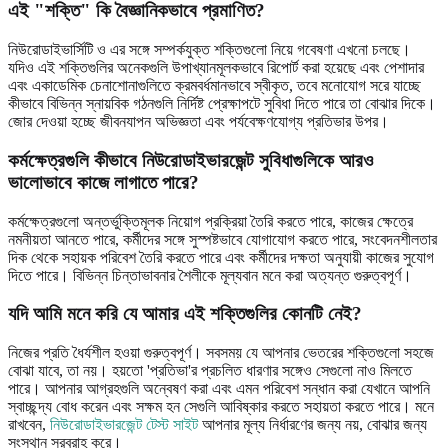
এই "শক্তি" কি বৈজ্ঞানিকভাবে প্রমাণিত?
নিউরোডাইভার্সিটি ও এর সঙ্গে সম্পর্কযুক্ত শক্তিগুলো নিয়ে গবেষণা এখনো চলছে।
যদিও এই শক্তিগুলির অনেকগুলি উপাখ্যানমূলকভাবে রিপোর্ট করা হয়েছে এবং পেশাদার
এবং একাডেমিক চেনাশোনাগুলিতে ক্রমবর্ধমানভাবে স্বীকৃত, তবে মনোযোগ সরে যাচ্ছে
কীভাবে বিভিন্ন স্নায়বিক গঠনগুলি নির্দিষ্ট প্রেক্ষাপটে সুবিধা দিতে পারে তা বোঝার দিকে।
জোর দেওয়া হচ্ছে জীবনযাপন অভিজ্ঞতা এবং পর্যবেক্ষণযোগ্য প্রতিভার উপর।
কর্মক্ষেত্রগুলি কীভাবে নিউরোডাইভারজেন্ট সুবিধাগুলিকে আরও
ভালোভাবে কাজে লাগাতে পারে?
কর্মক্ষেত্রগুলো অন্তর্ভুক্তিমূলক নিয়োগ প্রক্রিয়া তৈরি করতে পারে, কাজের ক্ষেত্রে
নমনীয়তা আনতে পারে, কর্মীদের সঙ্গে সুস্পষ্টভাবে যোগাযোগ করতে পারে, সংবেদনশীলতার
দিক থেকে সহায়ক পরিবেশ তৈরি করতে পারে এবং কর্মীদের দক্ষতা অনুযায়ী কাজের সুযোগ
দিতে পারে। বিভিন্ন চিন্তাভাবনার শৈলীকে মূল্যবান মনে করা অত্যন্ত গুরুত্বপূর্ণ।
যদি আমি মনে করি যে আমার এই শক্তিগুলির কোনটি নেই?
নিজের প্রতি ধৈর্যশীল হওয়া গুরুত্বপূর্ণ। সবসময় যে আপনার ভেতরের শক্তিগুলো সহজে
বোঝা যাবে, তা নয়। হয়তো 'প্রতিভা'র প্রচলিত ধারণার সঙ্গেও সেগুলো নাও মিলতে
পারে। আপনার আগ্রহগুলি অন্বেষণ করা এবং এমন পরিবেশ সন্ধান করা যেখানে আপনি
স্বাচ্ছন্দ্য বোধ করেন এবং সক্ষম হন সেগুলি আবিষ্কার করতে সহায়তা করতে পারে। মনে
রাখবেন,
নিউরোডাইভারজেন্ট টেস্ট সাইট
আপনার মূল্য নির্ধারণের জন্য নয়, বোঝার জন্য
সংস্থান সরবরাহ করে।