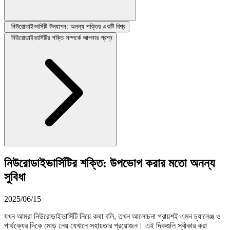
নিউরোডাইভার্সিটি উদযাপন: অনন্য শক্তির একটি বিশ্ব
নিউরোডাইভার্সিটির শক্তি সম্পর্কে আপনার প্রশ্ন
নিউরোডাইভার্সিটির শক্তি: উপভোগ করার মতো অনন্য
সুবিধা
2025/06/15
যখন আমরা নিউরোডাইভার্সিটি নিয়ে কথা বলি, তখন আলোচনা প্রায়শই এমন চ্যালেঞ্জ ও
পার্থক্যের দিকে মোড় নেয় যেখানে সহায়তার প্রয়োজন। এই দিকগুলি স্বীকার করা