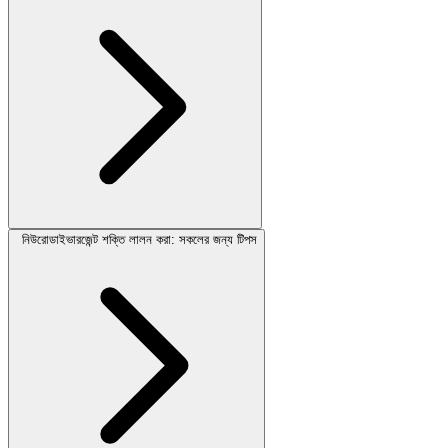
নিউরোডাইভারজেন্ট শক্তি লালন করা: সকলের জন্য টিপস