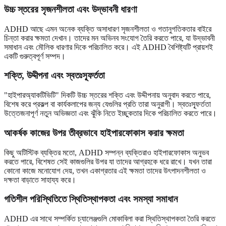
উচ্চ স্তরের সৃজনশীলতা এবং উদ্ভাবনী ধারণা
ADHD আছে এমন অনেক ব্যক্তি অসাধারণ সৃজনশীলতা ও গতানুগতিকতার বাইরে
চিন্তা করার ক্ষমতা দেখান। তাদের মন অভিনব সংযোগ তৈরি করতে পারে, যা উদ্ভাবনী
সমাধান এবং মৌলিক ধারণার দিকে পরিচালিত করে। এই ADHD বৈশিষ্ট্যটি প্রায়শই
একটি গুরুত্বপূর্ণ সম্পদ।
শক্তি, উদ্দীপনা এবং স্বতঃস্ফূর্ততা
"হাইপারঅ্যাকটিভিটি" দিকটি উচ্চ স্তরের শক্তি এবং উদ্দীপনায় অনুবাদ করতে পারে,
বিশেষ করে প্রকল্প বা কার্যকলাপের জন্য যেগুলির প্রতি তারা অনুরাগী। স্বতঃস্ফূর্ততা
উত্তেজনাপূর্ণ নতুন অভিজ্ঞতা এবং ঝুঁকি নিতে ইচ্ছুকতার দিকে পরিচালিত করতে পারে।
আকর্ষক কাজের উপর তীব্রভাবে হাইপারফোকাস করার ক্ষমতা
কিছু অটিস্টিক ব্যক্তির মতো, ADHD সম্পন্ন ব্যক্তিরাও হাইপারফোকাস অনুভব
করতে পারে, বিশেষত সেই কাজগুলির উপর যা তাদের আগ্রহকে ধরে রাখে। যখন তারা
কোনো কাজে মনোযোগ দেয়, তখন একাগ্রতার এই ক্ষমতা তাদের উৎপাদনশীলতা ও
দক্ষতা বাড়াতে সাহায্য করে।
গতিশীল পরিস্থিতিতে স্থিতিস্থাপকতা এবং সমস্যা সমাধান
ADHD এর সাথে সম্পর্কিত চ্যালেঞ্জগুলি মোকাবিলা করা স্থিতিস্থাপকতা তৈরি করতে