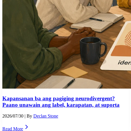
Kapansanan ba ang pagiging neurodivergent?
Paano unawain ang label, karapatan, at suporta
2026/07/30
| By
Declan Stone
Read More