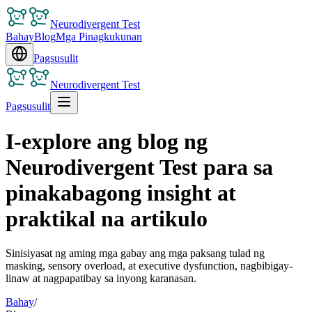
Neurodivergent Test
Bahay
Blog
Mga Pinagkukunan
Pagsusulit
Neurodivergent Test
Pagsusulit
I-explore ang blog ng
Neurodivergent Test para sa
pinakabagong insight at
praktikal na artikulo
Sinisiyasat ng aming mga gabay ang mga paksang tulad ng
masking, sensory overload, at executive dysfunction, nagbibigay-
linaw at nagpapatibay sa inyong karanasan.
Bahay
/