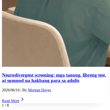
Neurodivergent screening: mga tanong, libreng test,
at susunod na hakbang para sa adults
2026/06/16
| By
Morgan Hayes
Read More
1
/
8