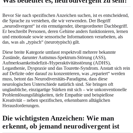
Was bedeutet es, neurodivergent zu sein?
Bevor Sie nach spezifischen Anzeichen suchen, ist es entscheidend,
die Sprache zu verstehen, die wir verwenden. Der Begriff
„neurodivergent“ ist ein ermutigender, übergeordneter Dachbegriff.
Er beschreibt Personen, deren Gehirne anders funktionieren, lernen
und emotionale sowie sensorische Informationen verarbeiten, als
das, was als „typisch“ (neurotypisch) gilt.
Diese breite Kategorie umfasst respektvoll mehrere bekannte
Zustände, darunter Autismus-Spektrum-Störung (ASS),
Aufmerksamkeitsdefizit-/Hyperaktivitätsstörung (ADHS),
Legasthenie, Dyspraxie und das Tourette-Syndrom. Anstatt sich rein
auf Defizite oder darauf zu konzentrieren, was „repariert“ werden
muss, betont das Neurodiversitäts-Paradigma, dass diese
neurologischen Unterschiede natürlich sind. Sie bringen oft
unglaubliche, einzigartige Stärken mit sich – wie unkonventionelle
Problemlösungsfähigkeiten, tiefe Empathie und beispiellose
Kreativität – neben spezifischen, erkennbaren alltäglichen
Herausforderungen.
Die wichtigsten Anzeichen: Wie man
erkennt, ob jemand neurodivergent ist