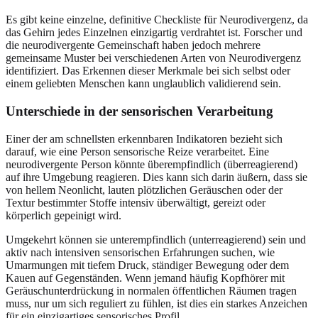
Es gibt keine einzelne, definitive Checkliste für Neurodivergenz, da
das Gehirn jedes Einzelnen einzigartig verdrahtet ist. Forscher und
die neurodivergente Gemeinschaft haben jedoch mehrere
gemeinsame Muster bei verschiedenen Arten von Neurodivergenz
identifiziert. Das Erkennen dieser Merkmale bei sich selbst oder
einem geliebten Menschen kann unglaublich validierend sein.
Unterschiede in der sensorischen Verarbeitung
Einer der am schnellsten erkennbaren Indikatoren bezieht sich
darauf, wie eine Person sensorische Reize verarbeitet. Eine
neurodivergente Person könnte überempfindlich (überreagierend)
auf ihre Umgebung reagieren. Dies kann sich darin äußern, dass sie
von hellem Neonlicht, lauten plötzlichen Geräuschen oder der
Textur bestimmter Stoffe intensiv überwältigt, gereizt oder
körperlich gepeinigt wird.
Umgekehrt können sie unterempfindlich (unterreagierend) sein und
aktiv nach intensiven sensorischen Erfahrungen suchen, wie
Umarmungen mit tiefem Druck, ständiger Bewegung oder dem
Kauen auf Gegenständen. Wenn jemand häufig Kopfhörer mit
Geräuschunterdrückung in normalen öffentlichen Räumen tragen
muss, nur um sich reguliert zu fühlen, ist dies ein starkes Anzeichen
für ein einzigartiges sensorisches Profil.