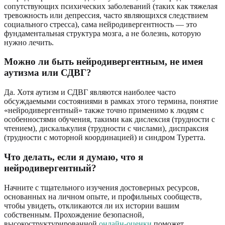
сопутствующих психических заболеваний (таких как тяжелая
тревожность или депрессия, часто являющихся следствием
социального стресса), сама нейродивергентность — это
фундаментальная структура мозга, а не болезнь, которую
нужно лечить.
Можно ли быть нейродивергентным, не имея
аутизма или СДВГ?
Да. Хотя аутизм и СДВГ являются наиболее часто
обсуждаемыми состояниями в рамках этого термина, понятие
«нейродивергентный» также точно применимо к людям с
особенностями обучения, такими как дислексия (трудности с
чтением), дискалькулия (трудности с числами), диспраксия
(трудности с моторной координацией) и синдром Туретта.
Что делать, если я думаю, что я
нейродивергентный?
Начните с тщательного изучения достоверных ресурсов,
основанных на личном опыте, и профильных сообществ,
чтобы увидеть, откликаются ли их истории вашим
собственным. Прохождение безопасной,
высокоструктурированной
онлайн-оценки
поможет