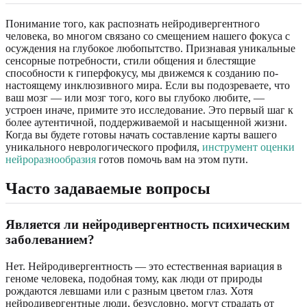
Понимание того, как распознать нейродивергентного
человека, во многом связано со смещением нашего фокуса с
осуждения на глубокое любопытство. Признавая уникальные
сенсорные потребности, стили общения и блестящие
способности к гиперфокусу, мы движемся к созданию по-
настоящему инклюзивного мира. Если вы подозреваете, что
ваш мозг — или мозг того, кого вы глубоко любите, —
устроен иначе, примите это исследование. Это первый шаг к
более аутентичной, поддерживаемой и насыщенной жизни.
Когда вы будете готовы начать составление карты вашего
уникального неврологического профиля,
инструмент оценки
нейроразнообразия
готов помочь вам на этом пути.
Часто задаваемые вопросы
Является ли нейродивергентность психическим
заболеванием?
Нет. Нейродивергентность — это естественная вариация в
геноме человека, подобная тому, как люди от природы
рождаются левшами или с разным цветом глаз. Хотя
нейродивергентные люди, безусловно, могут страдать от