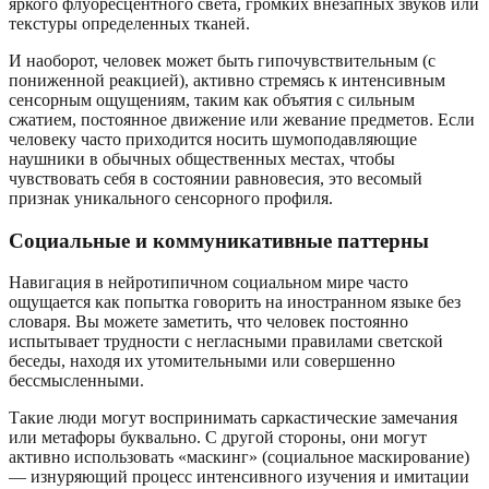
яркого флуоресцентного света, громких внезапных звуков или
текстуры определенных тканей.
И наоборот, человек может быть гипочувствительным (с
пониженной реакцией), активно стремясь к интенсивным
сенсорным ощущениям, таким как объятия с сильным
сжатием, постоянное движение или жевание предметов. Если
человеку часто приходится носить шумоподавляющие
наушники в обычных общественных местах, чтобы
чувствовать себя в состоянии равновесия, это весомый
признак уникального сенсорного профиля.
Социальные и коммуникативные паттерны
Навигация в нейротипичном социальном мире часто
ощущается как попытка говорить на иностранном языке без
словаря. Вы можете заметить, что человек постоянно
испытывает трудности с негласными правилами светской
беседы, находя их утомительными или совершенно
бессмысленными.
Такие люди могут воспринимать саркастические замечания
или метафоры буквально. С другой стороны, они могут
активно использовать «маскинг» (социальное маскирование)
— изнуряющий процесс интенсивного изучения и имитации