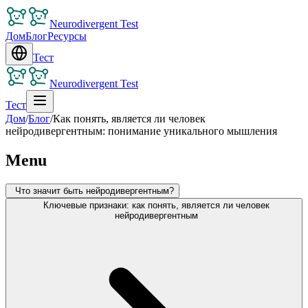
Neurodivergent Test
Дом
Блог
Ресурсы
Тест
Neurodivergent Test
Тест
Дом
/
Блог
/
Как понять, является ли человек
нейродивергентным: понимание уникального мышления
Menu
Что значит быть нейродивергентным?
Ключевые признаки: как понять, является ли человек
нейродивергентным