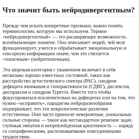
Что значит быть нейродивергентным?
Прежде чем искать конкретные признаки, важно понять
терминологию, которую мы используем. Термин
«нейродивергентный» — это расширяющее возможности,
всеобъемлющее понятие. Оно описывает людей, чей мозг
функционирует, учится и обрабатывает эмоциональную и
сенсорную информацию иначе, чем это считается
«типичным» (нейротипичным).
Эта широкая категория с уважением включает в себя
несколько хорошо известных состояний, таких как
расстройство аутистического спектра (РАС), синдром
дефицита внимания и гиперактивности (СДВГ), дислексия,
диспраксия и синдром Туретта. Вместо того чтобы
фокусироваться исключительно на дефицитах или на том, что
нужно «исправить», парадигма нейроразнообразия
подчеркивает, что эти неврологические различия
естественны. Они часто приносят невероятные, уникальные
сильные стороны — такие как нестандартное решение задач,
глубокая эмпатия и непревзойденная креативность — наряду
со специфическими, распознаваемыми повседневными
трудностями.