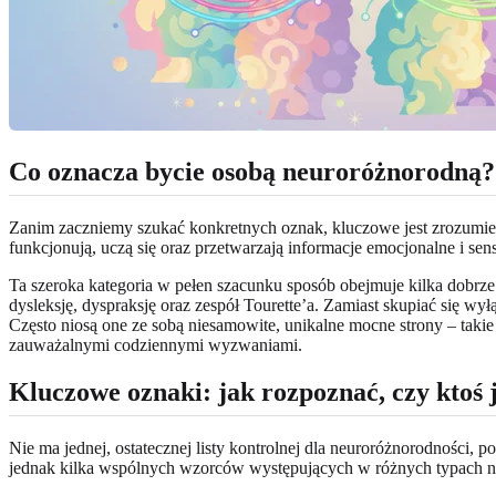
Co oznacza bycie osobą neuroróżnorodną?
Zanim zaczniemy szukać konkretnych oznak, kluczowe jest zrozumien
funkcjonują, uczą się oraz przetwarzają informacje emocjonalne i sen
Ta szeroka kategoria w pełen szacunku sposób obejmuje kilka dobr
dysleksję, dyspraksję oraz zespół Tourette’a. Zamiast skupiać się wy
Często niosą one ze sobą niesamowite, unikalne mocne strony – taki
zauważalnymi codziennymi wyzwaniami.
Kluczowe oznaki: jak rozpoznać, czy ktoś
Nie ma jednej, ostatecznej listy kontrolnej dla neuroróżnorodnośc
jednak kilka wspólnych wzorców występujących w różnych typach neu