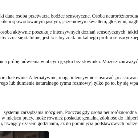
ki dana osoba przetwarza bodźce sensoryczne. Osoba neuroróżnorodna
m bólem spowodowanym jasnym, jarzeniowym światłem, głośnymi, nagły
soba aktywnie poszukuje intensywnych doznań sensorycznych, takich j
 czuć się stabilnie, jest to silny znak unikalnego profilu sensoryczne
ina próbę mówienia w obcym języku bez słownika. Możesz zauważyć, ż
icie dosłownie. Alternatywnie, mogą intensywnie stosować „maskowan
o lub tłumienie naturalnego rytmu rozmowy) tylko po to, by się wpa
– systemu zarządzania mózgiem. Podczas gdy osoba neuroróżnorodna
 miejscu pracy, może również posiadać genialną zdolność do „hiperf
u, trwający czasem godzinami, aż do pominięcia podstawowych potrzeb,