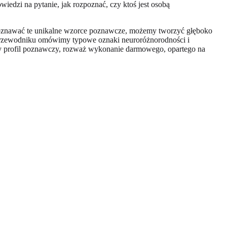
iedzi na pytanie, jak rozpoznać, czy ktoś jest osobą
ozpoznawać te unikalne wzorce poznawcze, możemy tworzyć głęboko
przewodniku omówimy typowe oznaki neuroróżnorodności i
ny profil poznawczy, rozważ wykonanie darmowego, opartego na