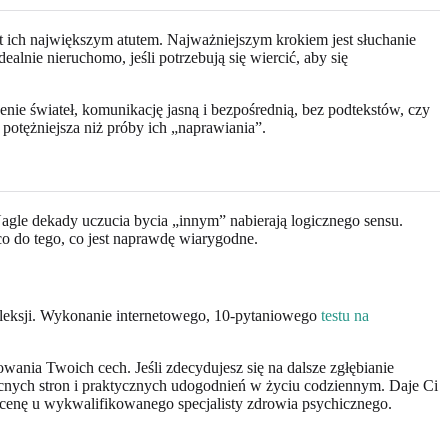
est ich największym atutem. Najważniejszym krokiem jest słuchanie
lnie nieruchomo, jeśli potrzebują się wiercić, aby się
zenie świateł, komunikację jasną i bezpośrednią, bez podtekstów, czy
potężniejsza niż próby ich „naprawiania”.
agle dekady uczucia bycia „innym” nabierają logicznego sensu.
 co do tego, co jest naprawdę wiarygodne.
fleksji. Wykonanie internetowego, 10-pytaniowego
testu na
wania Twoich cech. Jeśli zdecydujesz się na dalsze zgłębianie
ocnych stron i praktycznych udogodnień w życiu codziennym. Daje Ci
 ocenę u wykwalifikowanego specjalisty zdrowia psychicznego.