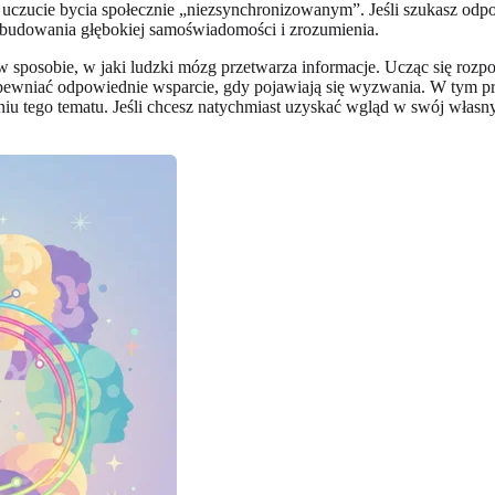
 uczucie bycia społecznie „niezsynchronizowanym”. Jeśli szukasz odpow
 budowania głębokiej samoświadomości i zrozumienia.
ć w sposobie, w jaki ludzki mózg przetwarza informacje. Ucząc się r
apewniać odpowiednie wsparcie, gdy pojawiają się wyzwania. W tym 
iu tego tematu. Jeśli chcesz natychmiast uzyskać wgląd w swój włas