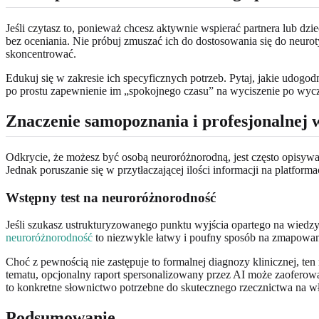
Jeśli czytasz to, ponieważ chcesz aktywnie wspierać partnera lub dzi
bez oceniania. Nie próbuj zmuszać ich do dostosowania się do neurot
skoncentrować.
Edukuj się w zakresie ich specyficznych potrzeb. Pytaj, jakie udogodn
po prostu zapewnienie im „spokojnego czasu” na wyciszenie po wycze
Znaczenie samopoznania i profesjonalnej 
Odkrycie, że możesz być osobą neuroróżnorodną, jest często opisywa
Jednak poruszanie się w przytłaczającej ilości informacji na platfor
Wstępny test na neuroróżnorodność
Jeśli szukasz ustrukturyzowanego punktu wyjścia opartego na wiedz
neuroróżnorodność
to niezwykle łatwy i poufny sposób na zmapowa
Choć z pewnością nie zastępuje to formalnej diagnozy klinicznej, te
tematu, opcjonalny raport spersonalizowany przez AI może zaoferow
to konkretne słownictwo potrzebne do skutecznego rzecznictwa na wł
Podsumowanie