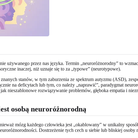
ie używanego przez nas języka. Termin „neuroróżnorodny” to wzmacni
soryczne inaczej, niż uznaje się to za „typowe” (neurotypowe).
ze znanych stanów, w tym zaburzenia ze spektrum autyzmu (ASD), ze
łącznie na deficytach lub tym, co należy „naprawić”, paradygmat neuror
e jak nieszablonowe rozwiązywanie problemów, głęboka empatia i niez
 jest osobą neuroróżnorodną
i, ponieważ mózg każdego człowieka jest „okablowany” w unikalny spo
roróżnorodności. Dostrzeżenie tych cech u siebie lub bliskiej osoby