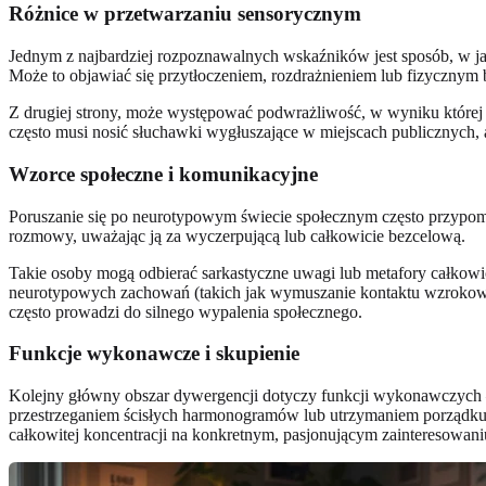
Różnice w przetwarzaniu sensorycznym
Jednym z najbardziej rozpoznawalnych wskaźników jest sposób, w ja
Może to objawiać się przytłoczeniem, rozdrażnieniem lub fizyczny
Z drugiej strony, może występować podwrażliwość, w wyniku której o
często musi nosić słuchawki wygłuszające w miejscach publicznych, aby
Wzorce społeczne i komunikacyjne
Poruszanie się po neurotypowym świecie społecznym często przypom
rozmowy, uważając ją za wyczerpującą lub całkowicie bezcelową.
Takie osoby mogą odbierać sarkastyczne uwagi lub metafory całkow
neurotypowych zachowań (takich jak wymuszanie kontaktu wzrokoweg
często prowadzi do silnego wypalenia społecznego.
Funkcje wykonawcze i skupienie
Kolejny główny obszar dywergencji dotyczy funkcji wykonawczych 
przestrzeganiem ścisłych harmonogramów lub utrzymaniem porządku w
całkowitej koncentracji na konkretnym, pasjonującym zainteresowani