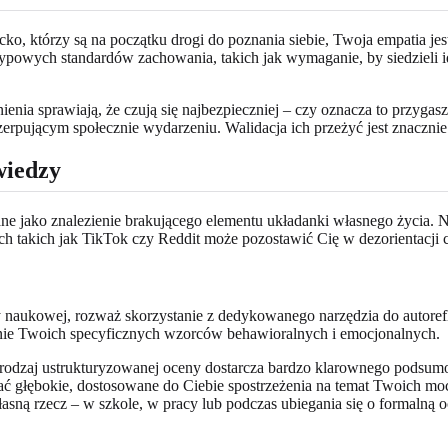
ecko, którzy są na początku drogi do poznania siebie, Twoja empatia j
ypowych standardów zachowania, takich jak wymaganie, by siedzieli idea
ienia sprawiają, że czują się najbezpieczniej – czy oznacza to przygas
rpującym społecznie wydarzeniu. Walidacja ich przeżyć jest znacznie 
wiedzy
ne jako znalezienie brakującego elementu układanki własnego życia. N
mach takich jak TikTok czy Reddit może pozostawić Cię w dezorientacji
y naukowej, rozważ skorzystanie z dedykowanego narzędzia do autore
nie Twoich specyficznych wzorców behawioralnych i emocjonalnych.
n rodzaj ustrukturyzowanej oceny dostarcza bardzo klarownego podsumo
ać głębokie, dostosowane do Ciebie spostrzeżenia na temat Twoich m
asną rzecz – w szkole, w pracy lub podczas ubiegania się o formalną