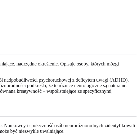
ające, nadrzędne określenie. Opisuje osoby, których mózgi
spół nadpobudliwości psychoruchowej z deficytem uwagi (ADHD),
óżnorodności podkreśla, że te różnice neurologiczne są naturalne.
równana kreatywność – współistniejące ze specyficznymi,
sób. Naukowcy i społeczność osób neuroróżnorodnych zidentyfikowali
 może być niezwykle uwalniające.