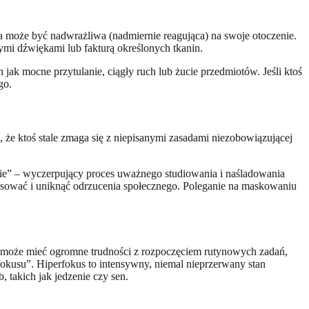
 może być nadwrażliwa (nadmiernie reagująca) na swoje otoczenie.
mi dźwiękami lub fakturą określonych tkanin.
ak mocne przytulanie, ciągły ruch lub żucie przedmiotów. Jeśli ktoś
go.
e ktoś stale zmaga się z niepisanymi zasadami niezobowiązującej
ie” – wyczerpujący proces uważnego studiowania i naśladowania
sować i uniknąć odrzucenia społecznego. Poleganie na maskowaniu
 może mieć ogromne trudności z rozpoczęciem rutynowych zadań,
okusu”. Hiperfokus to intensywny, niemal nieprzerwany stan
 takich jak jedzenie czy sen.