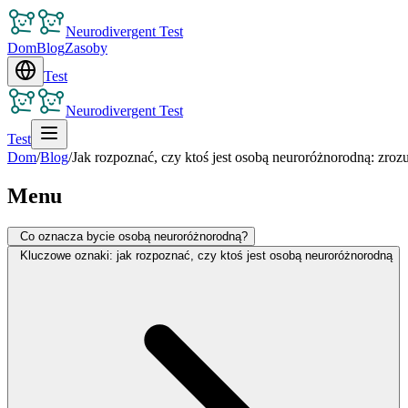
Neurodivergent Test
Dom
Blog
Zasoby
Test
Neurodivergent Test
Test
Dom
/
Blog
/
Jak rozpoznać, czy ktoś jest osobą neuroróżnorodną: zr
Menu
Co oznacza bycie osobą neuroróżnorodną?
Kluczowe oznaki: jak rozpoznać, czy ktoś jest osobą neuroróżnorodną