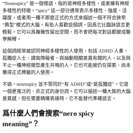
“Neurospicy” 是一個俚語，指的是神經多樣性，或者擁有神經
多樣性的特徵。“spicy” 這一部分通常表示多樣性、強度、活
躍度，或者用一種不那麼正式的方式來描述一個不符合狹窄
“典型”模式的大腦。有些人喜歡這個詞，因爲它比臨牀語言更
輕鬆。它可以爲複雜性留出空間，而不會把每次對話都變成醫
學解釋。
這個詞經常被認同神經多樣性的人使用，包括 ADHD 人羣、
孤獨症人士、讀寫障礙者、與抽動相關差異有關的人，以及與
不止一種神經類型產生共鳴的人。它也可能被仍在探索、尚未
獲得正式標籤的人使用。
不過，neurospicy 並不等同於“有 ADHD”或“是孤獨症”。它是
一個更寬泛的、非正式的身份詞。它可以描述一種大致的大腦
差異感，但在需要精確表達時，它不能替代準確語言。
爲什麼人們會搜索“nero spicy
meaning”？