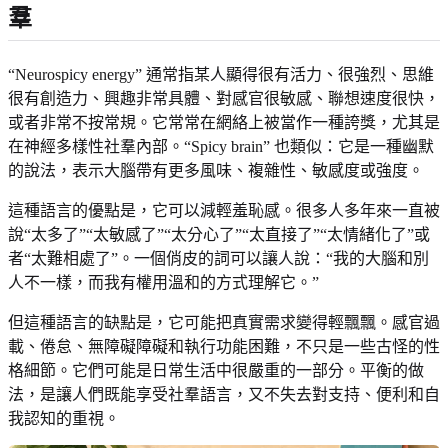
羣
“Neurospicy energy” 通常指某人顯得很有活力、很強烈、思維
很有創造力、興趣非常具體、對感官很敏感、聯想速度很快，
或者非常不按常規。它常常在網絡上被當作一種誇獎，尤其是
在神經多樣性社羣內部。“Spicy brain” 也類似：它是一種幽默
的說法，表示大腦帶有更多風味、複雜性、敏感度或強度。
這種語言的優點是，它可以減輕羞恥感。很多人多年來一直被
說“太多了”“太敏感了”“太分心了”“太直接了”“太情緒化了”或
者“太難相處了”。一個俏皮的詞可以讓人說：“我的大腦和別
人不一樣，而我有權用溫和的方式理解它。”
但這種語言的缺點是，它可能把真實需求變得輕飄飄。感官過
載、倦怠、無障礙障礙和執行功能困難，不只是一些古怪的性
格細節。它們可能是日常生活中很嚴重的一部分。平衡的做
法，是讓人們既能享受社羣語言，又不失去對支持、便利和自
我認知的重視。