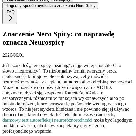
Łagodny sposób myślenia o znaczeniu Nero Spicy
FAQ
Znaczenie Nero Spicy: co naprawdę
oznacza Neurospicy
2026/06/01
Jeśli szukałeś „nero spicy meaning”, najpewniej chodziło Ci o
słowo „neurospicy”. To nieformalny termin tworzony przez
społeczność, którego wiele osób używa, żeby mówić o
neuroróżnorodności z ciepłem, humorem albo odrobiną osobowości.
Może odnosić się do doświadczeń związanych z ADHD,
autyzmem, dysleksją, zespołem Tourette’a, różnicami
sensorycznymi, różnicami w funkcjach wykonawczych albo po
prostu do mózgu, który porusza się po świecie według własnego
wzorca. To nie jest etykieta kliniczna i nie powinno się jej używać
do oceniania kogokolwiek. Jeśli eksplorujesz własne cechy,
darmowy test autorefleksji neuroróżnorodności
może być łagodnym
punktem wyjścia, obok uważnej lektury i, gdy trzeba,
profesjonalnego wsparcia.