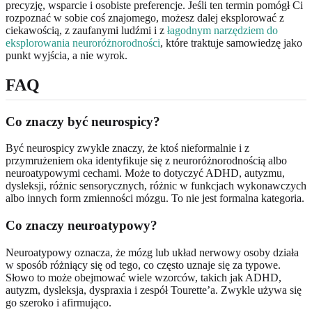
precyzję, wsparcie i osobiste preferencje. Jeśli ten termin pomógł Ci
rozpoznać w sobie coś znajomego, możesz dalej eksplorować z
ciekawością, z zaufanymi ludźmi i z
łagodnym narzędziem do
eksplorowania neuroróżnorodności
, które traktuje samowiedzę jako
punkt wyjścia, a nie wyrok.
FAQ
Co znaczy być neurospicy?
Być neurospicy zwykle znaczy, że ktoś nieformalnie i z
przymrużeniem oka identyfikuje się z neuroróżnorodnością albo
neuroatypowymi cechami. Może to dotyczyć ADHD, autyzmu,
dysleksji, różnic sensorycznych, różnic w funkcjach wykonawczych
albo innych form zmienności mózgu. To nie jest formalna kategoria.
Co znaczy neuroatypowy?
Neuroatypowy oznacza, że mózg lub układ nerwowy osoby działa
w sposób różniący się od tego, co często uznaje się za typowe.
Słowo to może obejmować wiele wzorców, takich jak ADHD,
autyzm, dysleksja, dyspraxia i zespół Tourette’a. Zwykle używa się
go szeroko i afirmująco.