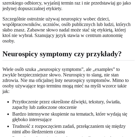
szerokiego odbiorcy, wyjaśnij termin raz i nie przedstawiaj go jako
jedynej dopuszczalnej etykiety.
Szczególnie ostrożnie używaj neurospicy wobec dzieci,
współpracowników, uczniów, osób publicznych lub ludzi, których
słabo znasz. Zabawne słowo nadal może stać się etykietą, której
ktoś nie wybrał. Szanujący język stawia w centrum autonomię
osoby.
Neurospicy symptomy czy przykłady?
Wiele osób szuka „neurospicy symptoms”, ale „examples” to
zwykle bezpieczniejsze słowo. Neurospicy to slang, nie stan
zdrowia. Nie ma oficjalnej listy neurospicy symptomów. Mimo to
osoby używające tego terminu mogą mieć na myśli wzorce takie
jak:
Przytłoczenie przez określone dźwięki, tekstury, światła,
zapachy lub zatłoczone otoczenie
Bardzo intensywne skupienie na tematach, które wydają się
głęboko interesujące
Trudność z rozpoczęciem zadań, przełączaniem się między
nimi albo śledzeniem czasu