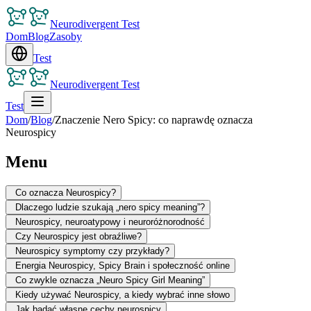
Neurodivergent Test
Dom
Blog
Zasoby
Test
Neurodivergent Test
Test
Dom
/
Blog
/
Znaczenie Nero Spicy: co naprawdę oznacza
Neurospicy
Menu
Co oznacza Neurospicy?
Dlaczego ludzie szukają „nero spicy meaning”?
Neurospicy, neuroatypowy i neuroróżnorodność
Czy Neurospicy jest obraźliwe?
Neurospicy symptomy czy przykłady?
Energia Neurospicy, Spicy Brain i społeczność online
Co zwykle oznacza „Neuro Spicy Girl Meaning”
Kiedy używać Neurospicy, a kiedy wybrać inne słowo
Jak badać własne cechy neurospicy