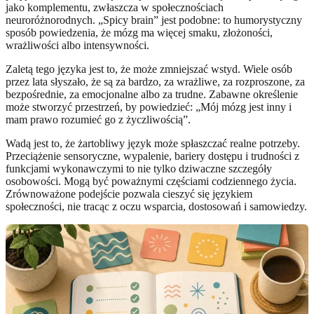
jako komplementu, zwłaszcza w społecznościach
neuroróżnorodnych. „Spicy brain” jest podobne: to humorystyczny
sposób powiedzenia, że mózg ma więcej smaku, złożoności,
wrażliwości albo intensywności.
Zaletą tego języka jest to, że może zmniejszać wstyd. Wiele osób
przez lata słyszało, że są za bardzo, za wrażliwe, za rozproszone, za
bezpośrednie, za emocjonalne albo za trudne. Zabawne określenie
może stworzyć przestrzeń, by powiedzieć: „Mój mózg jest inny i
mam prawo rozumieć go z życzliwością”.
Wadą jest to, że żartobliwy język może spłaszczać realne potrzeby.
Przeciążenie sensoryczne, wypalenie, bariery dostępu i trudności z
funkcjami wykonawczymi to nie tylko dziwaczne szczegóły
osobowości. Mogą być poważnymi częściami codziennego życia.
Zrównoważone podejście pozwala cieszyć się językiem
społeczności, nie tracąc z oczu wsparcia, dostosowań i samowiedzy.