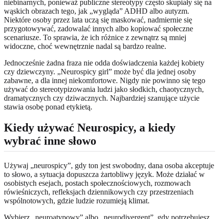
niebinarnych, ponieważ publiczne stereotypy często skupiały się na
wąskich obrazach tego, jak „wygląda” ADHD albo autyzm.
Niektóre osoby przez lata uczą się maskować, nadmiernie się
przygotowywać, zadowalać innych albo kopiować społeczne
scenariusze. To sprawia, że ich różnice z zewnątrz są mniej
widoczne, choć wewnętrznie nadal są bardzo realne.
Jednocześnie żadna fraza nie odda doświadczenia każdej kobiety
czy dziewczyny. „Neurospicy girl” może być dla jednej osoby
zabawne, a dla innej niekomfortowe. Nigdy nie powinno się tego
używać do stereotypizowania ludzi jako słodkich, chaotycznych,
dramatycznych czy dziwacznych. Najbardziej szanujące użycie
stawia osobę ponad etykietą.
Kiedy używać Neurospicy, a kiedy
wybrać inne słowo
Używaj „neurospicy”, gdy ton jest swobodny, dana osoba akceptuje
to słowo, a sytuacja dopuszcza żartobliwy język. Może działać w
osobistych esejach, postach społecznościowych, rozmowach
rówieśniczych, refleksjach dziennikowych czy przestrzeniach
wspólnotowych, gdzie ludzie rozumieją klimat.
Wybierz „neuroatypowy” albo „neurodivergent”, gdy potrzebujesz