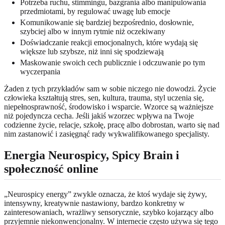
Potrzeba ruchu, stimmingu, bazgrania albo manipulowania
przedmiotami, by regulować uwagę lub emocje
Komunikowanie się bardziej bezpośrednio, dosłownie,
szybciej albo w innym rytmie niż oczekiwany
Doświadczanie reakcji emocjonalnych, które wydają się
większe lub szybsze, niż inni się spodziewają
Maskowanie swoich cech publicznie i odczuwanie po tym
wyczerpania
Żaden z tych przykładów sam w sobie niczego nie dowodzi. Życie
człowieka kształtują stres, sen, kultura, trauma, styl uczenia się,
niepełnosprawność, środowisko i wsparcie. Wzorce są ważniejsze
niż pojedyncza cecha. Jeśli jakiś wzorzec wpływa na Twoje
codzienne życie, relacje, szkołę, pracę albo dobrostan, warto się nad
nim zastanowić i zasięgnąć rady wykwalifikowanego specjalisty.
Energia Neurospicy, Spicy Brain i
społeczność online
„Neurospicy energy” zwykle oznacza, że ktoś wydaje się żywy,
intensywny, kreatywnie nastawiony, bardzo konkretny w
zainteresowaniach, wrażliwy sensorycznie, szybko kojarzący albo
przyjemnie niekonwencjonalny. W internecie często używa się tego