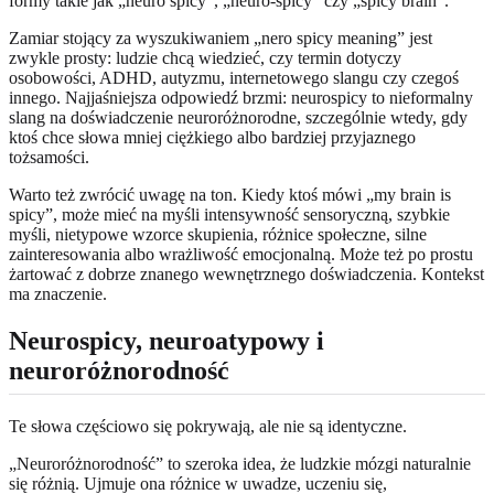
formy takie jak „neuro spicy”, „neuro-spicy” czy „spicy brain”.
Zamiar stojący za wyszukiwaniem „nero spicy meaning” jest
zwykle prosty: ludzie chcą wiedzieć, czy termin dotyczy
osobowości, ADHD, autyzmu, internetowego slangu czy czegoś
innego. Najjaśniejsza odpowiedź brzmi: neurospicy to nieformalny
slang na doświadczenie neuroróżnorodne, szczególnie wtedy, gdy
ktoś chce słowa mniej ciężkiego albo bardziej przyjaznego
tożsamości.
Warto też zwrócić uwagę na ton. Kiedy ktoś mówi „my brain is
spicy”, może mieć na myśli intensywność sensoryczną, szybkie
myśli, nietypowe wzorce skupienia, różnice społeczne, silne
zainteresowania albo wrażliwość emocjonalną. Może też po prostu
żartować z dobrze znanego wewnętrznego doświadczenia. Kontekst
ma znaczenie.
Neurospicy, neuroatypowy i
neuroróżnorodność
Te słowa częściowo się pokrywają, ale nie są identyczne.
„Neuroróżnorodność” to szeroka idea, że ludzkie mózgi naturalnie
się różnią. Ujmuje ona różnice w uwadze, uczeniu się,