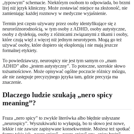
„typowym” schemacie. Niektórym osobom to odpowiada, bo brzmi
lżej niż język kliniczny. Może zostawiać miejsce na złożoność, nie
zamieniając każdej rozmowy w medyczne wyjaśnienie.
Termin jest często używany przez osoby identyfikujące się z
neuroróżnorodnością, w tym osoby z ADHD, osoby autystyczne,
osoby z dysleksją, osoby z różnicami związanymi z tikami i osoby,
które czują więź z więcej niż jednym neurotypem. Mogą go też
używać osoby, które dopiero się eksplorują i nie mają jeszcze
formalnej etykiety.
To powiedziawszy, neurospicy nie jest tym samym co „mam
ADHD” albo „jestem autystyczny”. To potoczne, szerokie słowo
tożsamościowe. Może opisywać ogólne poczucie różnicy mózgu,
ale nie zastępuje precyzyjnego języka tam, gdzie precyzja ma
znaczenie.
Dlaczego ludzie szukają „nero spicy
meaning”?
Fraza „nero spicy” to zwykle literówka albo błędnie usłyszane
„neurospicy”. Wyszukiwarki to wyłapują, bo to słowo jest nowe,
lekkie i nie zawsze zapisywane konsekwentnie. Możesz też spotkać