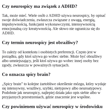
Czy neurospicy ma związek z ADHD?
Tak, może mieć. Wiele osób z ADHD używa neurospicy, by opisać
swoje doświadczenia, zwłaszcza związane z uwagą, energią,
impulsywnością, funkcjami wykonawczymi, intensywnością
emocjonalną czy kreatywnością. Ale słowo nie ogranicza się do
ADHD.
Czy termin neurospicy jest obraźliwy?
To zależy od kontekstu i osobistych preferencji. Często jest w
porządku, gdy ktoś używa go wobec siebie. Może być obraźliwy
albo umniejszający, jeśli ktoś używa go wobec innej osoby bez
zgody, zwłaszcza w poważnych sytuacjach.
Co oznacza spicy brain?
„Spicy brain” to kolejne żartobliwe określenie mózgu, który wydaje
się intensywny, wrażliwy, szybki, nietypowy albo neuroatypowy.
Podobnie jak neurospicy, najlepiej działa jako opis siebie albo w
przyjaznych przestrzeniach, gdzie znaczenie jest wspólne.
Czy powinienem używać neurospicy w środowisku