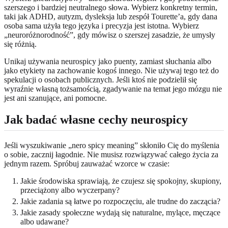
szerszego i bardziej neutralnego słowa. Wybierz konkretny termin,
taki jak ADHD, autyzm, dysleksja lub zespół Tourette’a, gdy dana
osoba sama użyła tego języka i precyzja jest istotna. Wybierz
„neuroróżnorodność”, gdy mówisz o szerszej zasadzie, że umysły
się różnią.
Unikaj używania neurospicy jako puenty, zamiast słuchania albo
jako etykiety na zachowanie kogoś innego. Nie używaj tego też do
spekulacji o osobach publicznych. Jeśli ktoś nie podzielił się
wyraźnie własną tożsamością, zgadywanie na temat jego mózgu nie
jest ani szanujące, ani pomocne.
Jak badać własne cechy neurospicy
Jeśli wyszukiwanie „nero spicy meaning” skłoniło Cię do myślenia
o sobie, zacznij łagodnie. Nie musisz rozwiązywać całego życia za
jednym razem. Spróbuj zauważać wzorce w czasie:
Jakie środowiska sprawiają, że czujesz się spokojny, skupiony,
przeciążony albo wyczerpany?
Jakie zadania są łatwe po rozpoczęciu, ale trudne do zaczącia?
Jakie zasady społeczne wydają się naturalne, mylące, męczące
albo udawane?