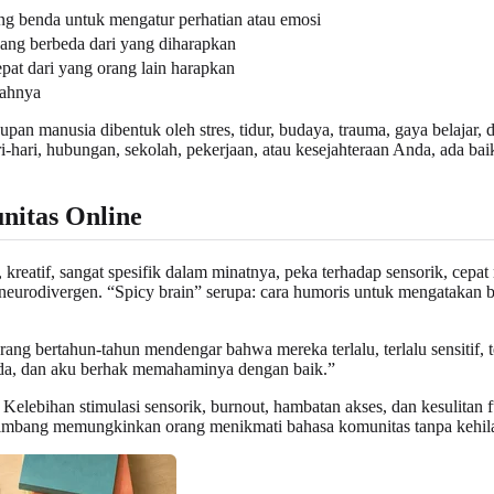
g benda untuk mengatur perhatian atau emosi
 yang berbeda dari yang diharapkan
epat dari yang orang lain harapkan
lahnya
an manusia dibentuk oleh stres, tidur, budaya, trauma, gaya belajar, d
hari-hari, hubungan, sekolah, pekerjaan, atau kesejahteraan Anda, ada
nitas Online
, kreatif, sangat spesifik dalam minatnya, peka terhadap sensorik, cep
as neurodivergen. “Spicy brain” serupa: cara humoris untuk mengatakan b
bertahun-tahun mendengar bahwa mereka terlalu, terlalu sensitif, terlalu
beda, dan aku berhak memahaminya dengan baik.”
lebihan stimulasi sensorik, burnout, hambatan akses, dan kesulitan fu
 seimbang memungkinkan orang menikmati bahasa komunitas tanpa kehil