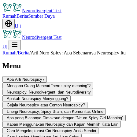
Neurodivergent Test
Rumah
Berita
Sumber Daya
Uji
Neurodivergent Test
Uji
Rumah
/
Berita
/
Arti Nero Spicy: Apa Sebenarnya Neurospicy Itu
Menu
Apa Arti Neurospicy?
Mengapa Orang Mencari “nero spicy meaning”?
Neurospicy, Neurodivergent, dan Neurodiversity
Apakah Neurospicy Menyinggung?
Gejala Neurospicy atau Contoh Neurospicy?
Energi Neurospicy, Spicy Brain, dan Komunitas Online
Apa yang Biasanya Dimaksud dengan “Neuro Spicy Girl Meaning”
Kapan Menggunakan Neurospicy dan Kapan Memilih Kata Lain
Cara Mengeksplorasi Ciri Neurospicy Anda Sendiri