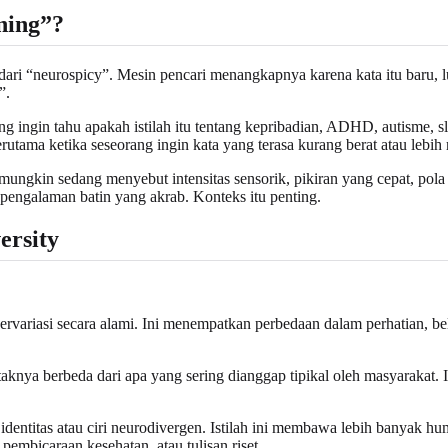
ning”?
dari “neurospicy”. Mesin pencari menangkapnya karena kata itu baru, lu
”.
g ingin tahu apakah istilah itu tentang kepribadian, ADHD, autisme, sl
utama ketika seseorang ingin kata yang terasa kurang berat atau lebih 
ungkin sedang menyebut intensitas sensorik, pikiran yang cepat, pola f
pengalaman batin yang akrab. Konteks itu penting.
ersity
variasi secara alami. Ini menempatkan perbedaan dalam perhatian, bel
nya berbeda dari apa yang sering dianggap tipikal oleh masyarakat. I
identitas atau ciri neurodivergen. Istilah ini membawa lebih banyak hu
pembicaraan kesehatan, atau tulisan riset.