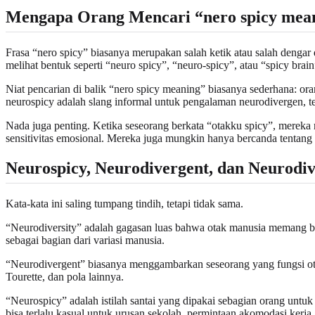
Mengapa Orang Mencari “nero spicy mea
Frasa “nero spicy” biasanya merupakan salah ketik atau salah dengar 
melihat bentuk seperti “neuro spicy”, “neuro-spicy”, atau “spicy brain
Niat pencarian di balik “nero spicy meaning” biasanya sederhana: oran
neurospicy adalah slang informal untuk pengalaman neurodivergen, ter
Nada juga penting. Ketika seseorang berkata “otakku spicy”, mereka m
sensitivitas emosional. Mereka juga mungkin hanya bercanda tentang 
Neurospicy, Neurodivergent, dan Neurodiv
Kata-kata ini saling tumpang tindih, tetapi tidak sama.
“Neurodiversity” adalah gagasan luas bahwa otak manusia memang ber
sebagai bagian dari variasi manusia.
“Neurodivergent” biasanya menggambarkan seseorang yang fungsi otak
Tourette, dan pola lainnya.
“Neurospicy” adalah istilah santai yang dipakai sebagian orang untuk 
bisa terlalu kasual untuk urusan sekolah, permintaan akomodasi kerja, 