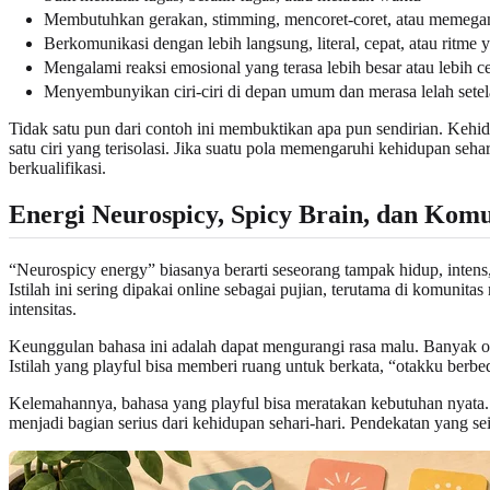
Membutuhkan gerakan, stimming, mencoret-coret, atau memegan
Berkomunikasi dengan lebih langsung, literal, cepat, atau ritme
Mengalami reaksi emosional yang terasa lebih besar atau lebih c
Menyembunyikan ciri-ciri di depan umum dan merasa lelah sete
Tidak satu pun dari contoh ini membuktikan apa pun sendirian. Kehidup
satu ciri yang terisolasi. Jika suatu pola memengaruhi kehidupan se
berkualifikasi.
Energi Neurospicy, Spicy Brain, dan Komu
“Neurospicy energy” biasanya berarti seseorang tampak hidup, intens
Istilah ini sering dipakai online sebagai pujian, terutama di komunit
intensitas.
Keunggulan bahasa ini adalah dapat mengurangi rasa malu. Banyak orang 
Istilah yang playful bisa memberi ruang untuk berkata, “otakku ber
Kelemahannya, bahasa yang playful bisa meratakan kebutuhan nyata. Ke
menjadi bagian serius dari kehidupan sehari-hari. Pendekatan yang