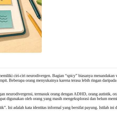
miliki ciri-ciri neurodivergen. Bagian “spicy” biasanya menandakan vari
it. Beberapa orang menyukainya karena terasa lebih ringan daripada ba
engan neurodivergensi, termasuk orang dengan ADHD, orang autistik, ora
 dapat digunakan oleh orang yang masih mengeksplorasi dan belum memil
. Ini adalah kata identitas informal yang bersifat payung. Istilah in