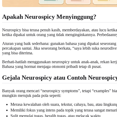
Apakah Neurospicy Menyinggung?
Neurospicy bisa terasa penuh kasih, memberdayakan, atau lucu ketika
ketika dipakai untuk orang yang tidak menginginkannya. Perbedaanny
Aturan yang baik sederhana: gunakan bahasa yang dipakai seseorang u
percakapan santai. Jika seseorang berkata, “saya lebih suka neurodiver
yang bisa diterima.
Berhati-hatilah menggunakan neurospicy untuk anak-anak, rekan kerja,
Bahasa yang hormat menjaga otonomi pribadi tetap di pusat.
Gejala Neurospicy atau Contoh Neurospic
Banyak orang mencari “neurospicy symptoms”, tetapi “examples” biasa
mungkin merujuk pada pola seperti:
Merasa kewalahan oleh suara, tekstur, cahaya, bau, atau lingkun
Memiliki fokus yang intens pada topik yang terasa sangat menar
Sulit memulai tugas, beralih tugas, atau melacak waktu