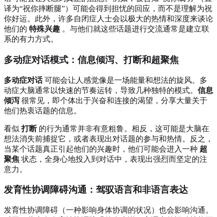
译为“祝你摔断腿”）可能会得到担忧的回应，而不是理解为祝
你好运。此外，许多自闭症人士会以极大的热情和深度来谈论
他们的
特殊兴趣
。与他们就这些话题进行交流通常是建立联
系的有力方式。
多动症对话模式：信息倾泻、打断和超聚焦
多动症对话
可能会让人感觉像是一场能量和想法的旋风。多
动症大脑通常以快速的节奏运转，导致几种独特的模式。
信息
倾泻
很常见，即个体出于兴奋和连接的渴望，分享大量关于
他们热衷话题的信息。
看似
打断
的行为通常并非有意粗鲁。相反，这可能是大脑在
想法消失前捕捉它，或者表现出对话题的参与和热情。反之，
当某个话题真正引起他们的兴趣时，他们可能会进入一种
超
聚焦
状态，全身心地投入到对话中，表现出强烈而坚定的注
意力。
发育性协调障碍沟通：驾驭语言和非语言表达
发育性协调障碍（一种影响身体协调的状况）也会影响沟通。