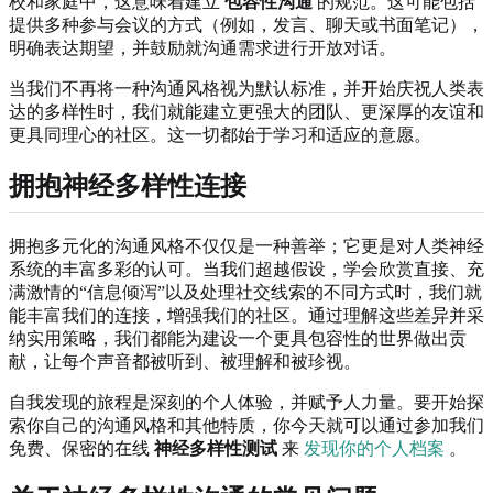
校和家庭中，这意味着建立
包容性沟通
的规范。这可能包括
提供多种参与会议的方式（例如，发言、聊天或书面笔记），
明确表达期望，并鼓励就沟通需求进行开放对话。
当我们不再将一种沟通风格视为默认标准，并开始庆祝人类表
达的多样性时，我们就能建立更强大的团队、更深厚的友谊和
更具同理心的社区。这一切都始于学习和适应的意愿。
拥抱神经多样性连接
拥抱多元化的沟通风格不仅仅是一种善举；它更是对人类神经
系统的丰富多彩的认可。当我们超越假设，学会欣赏直接、充
满激情的“信息倾泻”以及处理社交线索的不同方式时，我们就
能丰富我们的连接，增强我们的社区。通过理解这些差异并采
纳实用策略，我们都能为建设一个更具包容性的世界做出贡
献，让每个声音都被听到、被理解和被珍视。
自我发现的旅程是深刻的个人体验，并赋予人力量。要开始探
索你自己的沟通风格和其他特质，你今天就可以通过参加我们
免费、保密的在线
神经多样性测试
来
发现你的个人档案
。