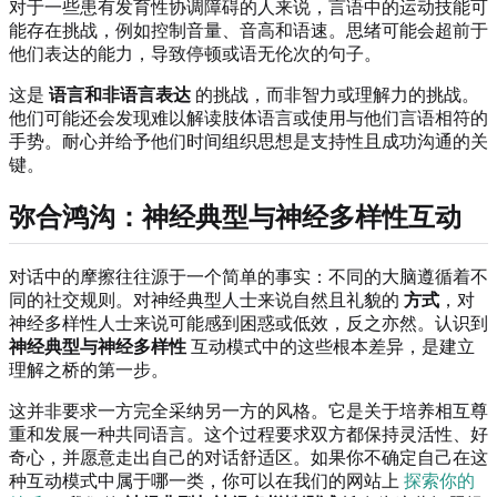
对于一些患有发育性协调障碍的人来说，言语中的运动技能可
能存在挑战，例如控制音量、音高和语速。思绪可能会超前于
他们表达的能力，导致停顿或语无伦次的句子。
这是
语言和非语言表达
的挑战，而非智力或理解力的挑战。
他们可能还会发现难以解读肢体语言或使用与他们言语相符的
手势。耐心并给予他们时间组织思想是支持性且成功沟通的关
键。
弥合鸿沟：神经典型与神经多样性互动
对话中的摩擦往往源于一个简单的事实：不同的大脑遵循着不
同的社交规则。对神经典型人士来说自然且礼貌的
方式
，对
神经多样性人士来说可能感到困惑或低效，反之亦然。认识到
神经典型与神经多样性
互动模式中的这些根本差异，是建立
理解之桥的第一步。
这并非要求一方完全采纳另一方的风格。它是关于培养相互尊
重和发展一种共同语言。这个过程要求双方都保持灵活性、好
奇心，并愿意走出自己的对话舒适区。如果你不确定自己在这
种互动模式中属于哪一类，你可以在我们的网站上
探索你的