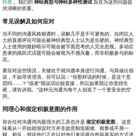
特质
。我们的
神经典型与神经多样性测试
旨在为这些问题提
供清晰的答案。
常见误解及如何应对
当不同的沟通风格相遇时，误解几乎是不可避免的。自闭症人
士的直接评论可能会被神经典型人士认为是生硬的。神经典型
人士使用的微妙暗示可能会被字面思考的人完全忽视。多动症
患者的跳跃式话题可能会被视为不感兴趣，而非积极参与的标
志。
要应对这些情况，关键在于就沟通本身进行沟通。与其做出假
设，不如寻求澄清。你可以说：“你那样说的时候，是这个意
思吗……？”或者“我说话比较直接，所以如果我让你觉得生
硬，请告诉我。”这种元沟通为每个人创造了一个更安全的空
间。
同理心和假定积极意图的作用
弥合任何沟通鸿沟最强大的工具也许是
假定积极意图
。这意
味着从一开始就假设对方并非故意制造困难、粗鲁或不屑一
顾。相反，假设他们正在以对他们来说最自然和真实的方式进