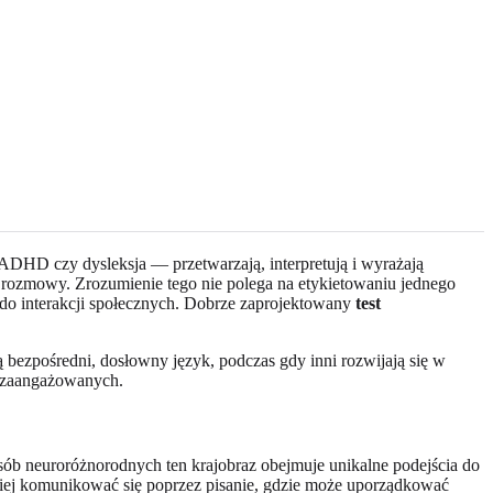
DHD czy dysleksja — przetwarzają, interpretują i wyrażają
j” rozmowy. Zrozumienie tego nie polega na etykietowaniu jednego
 do interakcji społecznych. Dobrze zaprojektowany
test
 bezpośredni, dosłowny język, podczas gdy inni rozwijają się w
h zaangażowanych.
osób neuroróżnorodnych ten krajobraz obejmuje unikalne podejścia do
piej komunikować się poprzez pisanie, gdzie może uporządkować