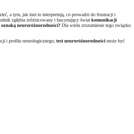
a tym, jak inni to interpretują, co prowadzi do frustracji i
wodnik zgłębia zróżnicowany i fascynujący świat
komunikacji
ć oznaką neuroróżnorodności?
Dla wielu zrozumienie tego związku
ji i profilu neurologicznego,
test neuroróżnorodności
może być