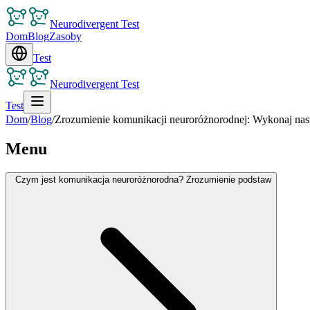
Neurodivergent Test
Dom
Blog
Zasoby
Test
Neurodivergent Test
Test
Dom
/
Blog
/
Zrozumienie komunikacji neuroróżnorodnej: Wykonaj nasz
Menu
Czym jest komunikacja neuroróżnorodna? Zrozumienie podstaw