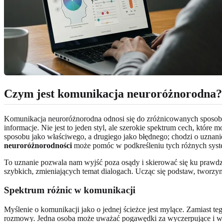
Czym jest komunikacja neuroróżnorodna?
Komunikacja neuroróżnorodna odnosi się do zróżnicowanych sposobó
informacje. Nie jest to jeden styl, ale szerokie spektrum cech, któ
sposobu jako właściwego, a drugiego jako błędnego; chodzi o uznani
neuroróżnorodności
może pomóc w podkreśleniu tych różnych syst
To uznanie pozwala nam wyjść poza osądy i skierować się ku prawdzi
szybkich, zmieniających temat dialogach. Ucząc się podstaw, tworzy
Spektrum różnic w komunikacji
Myślenie o komunikacji jako o jednej ścieżce jest mylące. Zamiast t
rozmowy. Jedna osoba może uważać pogawędki za wyczerpujące i wol