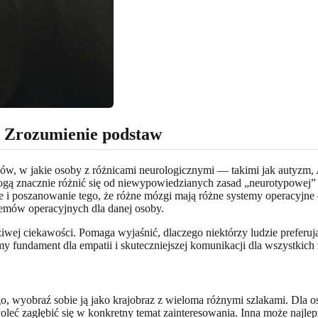
 Zrozumienie podstaw
w, w jakie osoby z różnicami neurologicznymi — takimi jak autyzm, A
re mogą znacznie różnić się od niewypowiedzianych zasad „neurotypowe
e i poszanowanie tego, że różne mózgi mają różne systemy operacyjne
emów operacyjnych dla danej osoby.
wej ciekawości. Pomaga wyjaśnić, dlaczego niektórzy ludzie preferują
my fundament dla empatii i skuteczniejszej komunikacji dla wszystkic
ego, wyobraź sobie ją jako krajobraz z wieloma różnymi szlakami. Dla 
eć zagłębić się w konkretny temat zainteresowania. Inna może najle