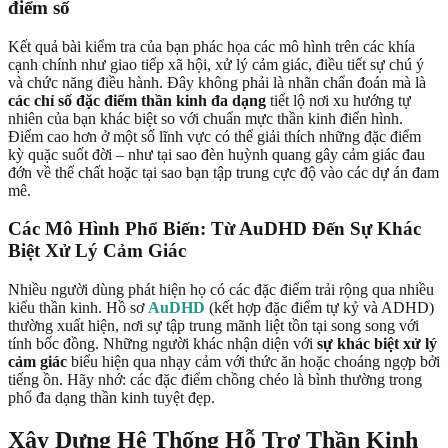
điểm số
Kết quả bài kiểm tra của bạn phác họa các mô hình trên các khía
cạnh chính như giao tiếp xã hội, xử lý cảm giác, điều tiết sự chú ý
và chức năng điều hành. Đây không phải là nhãn chẩn đoán mà là
các chỉ số đặc điểm thần kinh đa dạng
tiết lộ nơi xu hướng tự
nhiên của bạn khác biệt so với chuẩn mực thần kinh điển hình.
Điểm cao hơn ở một số lĩnh vực có thể giải thích những đặc điểm
kỳ quặc suốt đời – như tại sao đèn huỳnh quang gây cảm giác đau
đớn về thể chất hoặc tại sao bạn tập trung cực độ vào các dự án đam
mê.
Các Mô Hình Phổ Biến: Từ AuDHD Đến Sự Khác
Biệt Xử Lý Cảm Giác
Nhiều người dùng phát hiện họ có các đặc điểm trải rộng qua nhiều
kiểu thần kinh. Hồ sơ
AuDHD
(kết hợp đặc điểm tự kỷ và ADHD)
thường xuất hiện, nơi sự tập trung mãnh liệt tồn tại song song với
tính bốc đồng. Những người khác nhận diện với
sự khác biệt xử lý
cảm giác
biểu hiện qua nhạy cảm với thức ăn hoặc choáng ngợp bởi
tiếng ồn. Hãy nhớ: các đặc điểm chồng chéo là bình thường trong
phổ đa dạng thần kinh tuyệt đẹp.
Xây Dựng Hệ Thống Hỗ Trợ Thần Kinh