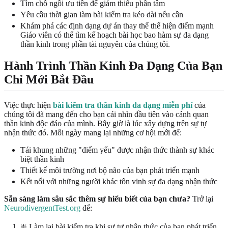
Tìm chỗ ngồi ưu tiên để giảm thiểu phân tâm
Yêu cầu thời gian làm bài kiểm tra kéo dài nếu cần
Khám phá các định dạng dự án thay thế thể hiện điểm mạnh
Giáo viên có thể tìm kế hoạch bài học bao hàm sự đa dạng
thần kinh trong phần tài nguyên của chúng tôi.
Hành Trình Thần Kinh Đa Dạng Của Bạn
Chỉ Mới Bắt Đầu
Việc thực hiện
bài kiểm tra thần kinh đa dạng miễn phí
của
chúng tôi đã mang đến cho bạn cái nhìn đầu tiên vào cảnh quan
thần kinh độc đáo của mình. Bây giờ là lúc xây dựng trên sự tự
nhận thức đó. Mỗi ngày mang lại những cơ hội mới để:
Tái khung những "điểm yếu" được nhận thức thành sự khác
biệt thần kinh
Thiết kế môi trường nơi bộ não của bạn phát triển mạnh
Kết nối với những người khác tôn vinh sự đa dạng nhận thức
Sẵn sàng làm sâu sắc thêm sự hiểu biết của bạn chưa?
Trở lại
NeurodivergentTest.org
để:
❇️ Làm lại bài kiểm tra khi sự tự nhận thức của bạn phát triển