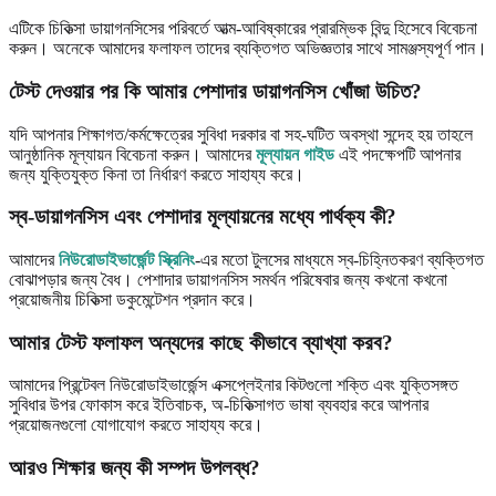
এটিকে চিকিত্সা ডায়াগনসিসের পরিবর্তে আত্ম-আবিষ্কারের প্রারম্ভিক বিন্দু হিসেবে বিবেচনা
করুন। অনেকে আমাদের ফলাফল তাদের ব্যক্তিগত অভিজ্ঞতার সাথে সামঞ্জস্যপূর্ণ পান।
টেস্ট দেওয়ার পর কি আমার পেশাদার ডায়াগনসিস খোঁজা উচিত?
যদি আপনার শিক্ষাগত/কর্মক্ষেত্রের সুবিধা দরকার বা সহ-ঘটিত অবস্থা সন্দেহ হয় তাহলে
আনুষ্ঠানিক মূল্যায়ন বিবেচনা করুন। আমাদের
মূল্যায়ন গাইড
এই পদক্ষেপটি আপনার
জন্য যুক্তিযুক্ত কিনা তা নির্ধারণ করতে সাহায্য করে।
স্ব-ডায়াগনসিস এবং পেশাদার মূল্যায়নের মধ্যে পার্থক্য কী?
আমাদের
নিউরোডাইভার্জেন্ট স্ক্রিনিং
-এর মতো টুলসের মাধ্যমে স্ব-চিহ্নিতকরণ ব্যক্তিগত
বোঝাপড়ার জন্য বৈধ। পেশাদার ডায়াগনসিস সমর্থন পরিষেবার জন্য কখনো কখনো
প্রয়োজনীয় চিকিত্সা ডকুমেন্টেশন প্রদান করে।
আমার টেস্ট ফলাফল অন্যদের কাছে কীভাবে ব্যাখ্যা করব?
আমাদের প্রিন্টেবল নিউরোডাইভার্জেন্স এক্সপ্লেইনার কিটগুলো শক্তি এবং যুক্তিসঙ্গত
সুবিধার উপর ফোকাস করে ইতিবাচক, অ-চিকিত্সাগত ভাষা ব্যবহার করে আপনার
প্রয়োজনগুলো যোগাযোগ করতে সাহায্য করে।
আরও শিক্ষার জন্য কী সম্পদ উপলব্ধ?