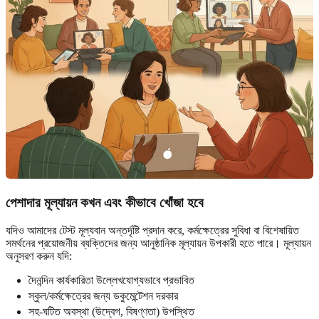
পেশাদার মূল্যায়ন কখন এবং কীভাবে খোঁজা হবে
যদিও আমাদের টেস্ট মূল্যবান অন্তর্দৃষ্টি প্রদান করে, কর্মক্ষেত্রের সুবিধা বা বিশেষায়িত
সমর্থনের প্রয়োজনীয় ব্যক্তিদের জন্য আনুষ্ঠানিক মূল্যায়ন উপকারী হতে পারে। মূল্যায়ন
অনুসরণ করুন যদি:
দৈনন্দিন কার্যকারিতা উল্লেখযোগ্যভাবে প্রভাবিত
স্কুল/কর্মক্ষেত্রের জন্য ডকুমেন্টেশন দরকার
সহ-ঘটিত অবস্থা (উদ্বেগ, বিষণ্ণতা) উপস্থিত