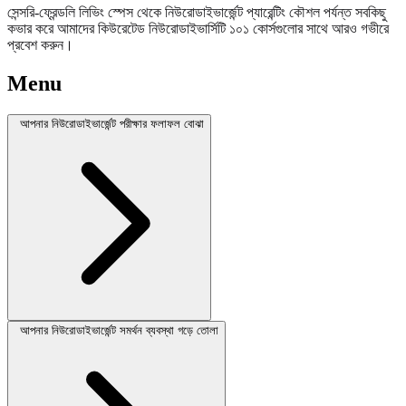
সেন্সরি-ফ্রেন্ডলি লিভিং স্পেস থেকে নিউরোডাইভার্জেন্ট প্যারেন্টিং কৌশল পর্যন্ত সবকিছু
কভার করে আমাদের কিউরেটেড নিউরোডাইভার্সিটি ১০১ কোর্সগুলোর সাথে আরও গভীরে
প্রবেশ করুন।
Menu
আপনার নিউরোডাইভার্জেন্ট পরীক্ষার ফলাফল বোঝা
আপনার নিউরোডাইভার্জেন্ট সমর্থন ব্যবস্থা গড়ে তোলা