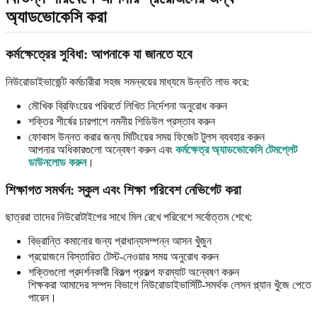
অ্যাডভোকেসি করা
কর্মক্ষেত্রের সুবিধা: আপনাকে যা জানতে হবে
নিউরোডাইভার্জেন্ট কর্মচারীরা সহজ সমন্বয়ের মাধ্যমে উন্নতি লাভ করে:
মৌখিক ব্রিফিংয়ের পরিবর্তে লিখিত নির্দেশনা অনুরোধ করুন
শক্তির শীর্ষের চারপাশে নমনীয় শিডিউল প্রস্তাব করুন
ফোকাস উন্নত করার জন্য মিটিংয়ের সময় ফিজেট টুলস ব্যবহার করুন
আপনার অধিকারগুলো অন্বেষণ করুন এবং
কর্মক্ষেত্র অ্যাডভোকেসি টেমপ্লেট
ডাউনলোড করুন
।
শিক্ষাগত সমর্থন: স্কুল এবং শিক্ষা পরিবেশ নেভিগেট করা
ছাত্ররা তাদের নিউরোটাইপের সাথে মিল রেখে পরিবেশে সর্বোত্তম শেখে:
বিভ্রান্তি কমানোর জন্য প্রাধান্যসম্পন্ন আসন খুঁজুন
প্রয়োজনে বিস্তারিত টেস্ট-নেওয়ার সময় অনুরোধ করুন
শক্তিগুলো প্রদর্শনকারী বিকল্প প্রকল্প ফরম্যাট অন্বেষণ করুন
শিক্ষকরা আমাদের সম্পদ বিভাগে নিউরোডাইভার্সিটি-সমর্থক লেসন প্ল্যান খুঁজে পেতে
পারেন।