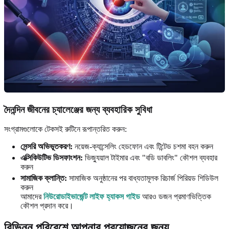
দৈনন্দিন জীবনের চ্যালেঞ্জের জন্য ব্যবহারিক সুবিধা
সংগ্রামগুলোকে টেকসই রুটিনে রূপান্তরিত করুন:
সেন্সরি অভিভূতকরণ:
নয়েজ-ক্যান্সেলিং হেডফোন এবং টিন্টেড চশমা বহন করুন
এক্সিকিউটিভ ডিসফাংশন:
ভিজ্যুয়াল টাইমার এবং "বডি ডাবলিং" কৌশল ব্যবহার
করুন
সামাজিক ক্লান্তি:
সামাজিক অনুষ্ঠানের পর বাধ্যতামূলক রিচার্জ পিরিয়ড শিডিউল
করুন
আমাদের
নিউরোডাইভার্জেন্ট লাইফ হ্যাকস গাইড
আরও ডজন প্রমাণভিত্তিক
কৌশল প্রদান করে।
বিভিন্ন পরিবেশে আপনার প্রয়োজনের জন্য