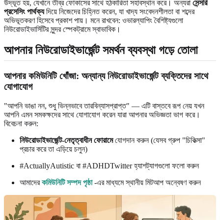
উদ্ভূত হয়, যেখানে তীব্র ফোকাসের সাথে হঠকারিতা সহাবস্থান করে। অন্যরা
সেন্সরি
প্রসেসিং পার্থক্য
দিয়ে নিজেদের চিহ্নিত করেন, যা খাদ্য সংবেদনশীলতা বা শব্দের
অভিভূতকরণ হিসেবে প্রকাশ পায়। মনে রাখবেন: ওভারল্যাপিং বৈশিষ্ট্যগুলো
নিউরোডাইভার্সিটির সুন্দর স্পেকট্রামে স্বাভাবিক।
আপনার নিউরোডাইভার্জেন্ট সমর্থন ব্যবস্থা গড়ে তোলা
আপনার কমিউনিটি খোঁজা: অন্যান্য নিউরোডাইভার্জেন্ট ব্যক্তিদের সাথে
যোগাযোগ
"আপনি ভাঙা নন, শুধু ভিন্নভাবে তারবিন্যাসপ্রাপ্ত" — এটি বাস্তবে রূপ নেয় যখন
আপনি এমন সমকক্ষদের সাথে যোগাযোগ করেন যারা আপনার অভিজ্ঞতা ভাগ করে।
বিবেচনা করুন:
নিউরোডাইভার্জেন্ট-নেতৃত্বাধীন ফোরামে
যোগদান করুন (যেসব গ্রুপ "চিকিত্সা"
প্রচার করে তা এড়িয়ে চলুন)
#ActuallyAutistic বা #ADHDTwitter হ্যাশট্যাগগুলো ফলো করুন
আমাদের
কমিউনিটি সম্পদ পৃষ্ঠা
-এর মাধ্যমে স্থানীয় মিটআপ অন্বেষণ করুন