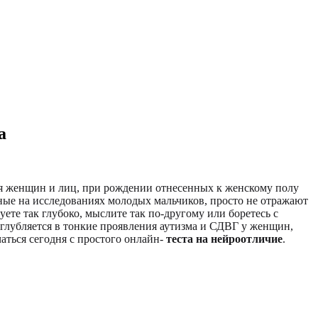
а
ся женщин и лиц, при рождении отнесенных к женскому полу
нные на исследованиях молодых мальчиков, просто не отражают
те так глубоко, мыслите так по-другому или боретесь с
глубляется в тонкие проявления аутизма и СДВГ у женщин,
аться сегодня с простого онлайн-
теста на нейроотличие
.