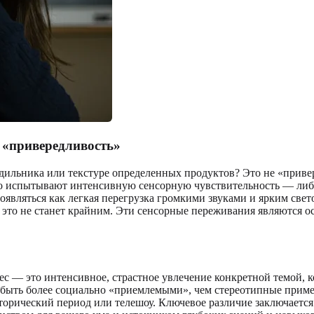
 «привередливость»
одильника или текстуре определенных продуктов? Это не «привер
о испытывают интенсивную сенсорную чувствительность — либо
являться как легкая перегрузка громкими звуками и ярким свет
а это не станет крайним. Эти сенсорные переживания являются 
рес — это интенсивное, страстное увлечение конкретной темой, 
быть более социально «приемлемыми», чем стереотипные пример
торический период или телешоу. Ключевое различие заключается