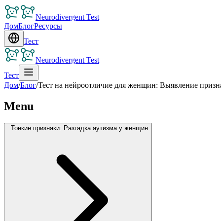
Neurodivergent Test
Дом
Блог
Ресурсы
Тест
Neurodivergent Test
Тест
Дом
/
Блог
/
Тест на нейроотличие для женщин: Выявление призна
Menu
Тонкие признаки: Разгадка аутизма у женщин