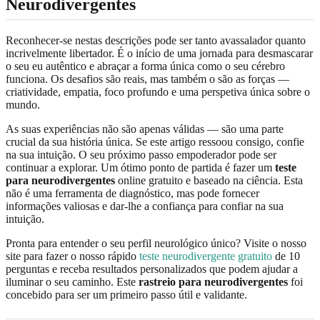
Neurodivergentes
Reconhecer-se nestas descrições pode ser tanto avassalador quanto
incrivelmente libertador. É o início de uma jornada para desmascarar
o seu eu autêntico e abraçar a forma única como o seu cérebro
funciona. Os desafios são reais, mas também o são as forças —
criatividade, empatia, foco profundo e uma perspetiva única sobre o
mundo.
As suas experiências não são apenas válidas — são uma parte
crucial da sua história única. Se este artigo ressoou consigo, confie
na sua intuição. O seu próximo passo empoderador pode ser
continuar a explorar. Um ótimo ponto de partida é fazer um
teste
para neurodivergentes
online gratuito e baseado na ciência. Esta
não é uma ferramenta de diagnóstico, mas pode fornecer
informações valiosas e dar-lhe a confiança para confiar na sua
intuição.
Pronta para entender o seu perfil neurológico único? Visite o nosso
site para fazer o nosso rápido
teste neurodivergente gratuito
de 10
perguntas e receba resultados personalizados que podem ajudar a
iluminar o seu caminho. Este
rastreio para neurodivergentes
foi
concebido para ser um primeiro passo útil e validante.