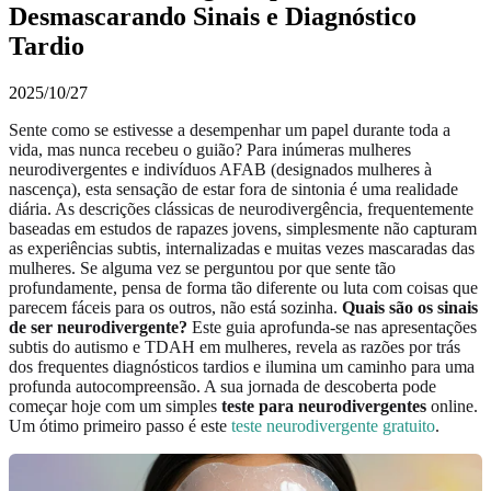
Desmascarando Sinais e Diagnóstico
Tardio
2025/10/27
Sente como se estivesse a desempenhar um papel durante toda a
vida, mas nunca recebeu o guião? Para inúmeras mulheres
neurodivergentes e indivíduos AFAB (designados mulheres à
nascença), esta sensação de estar fora de sintonia é uma realidade
diária. As descrições clássicas de neurodivergência, frequentemente
baseadas em estudos de rapazes jovens, simplesmente não capturam
as experiências subtis, internalizadas e muitas vezes mascaradas das
mulheres. Se alguma vez se perguntou por que sente tão
profundamente, pensa de forma tão diferente ou luta com coisas que
parecem fáceis para os outros, não está sozinha.
Quais são os sinais
de ser neurodivergente?
Este guia aprofunda-se nas apresentações
subtis do autismo e TDAH em mulheres, revela as razões por trás
dos frequentes diagnósticos tardios e ilumina um caminho para uma
profunda autocompreensão. A sua jornada de descoberta pode
começar hoje com um simples
teste para neurodivergentes
online.
Um ótimo primeiro passo é este
teste neurodivergente gratuito
.