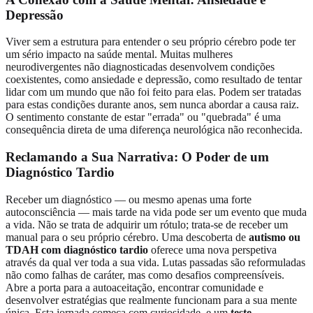
Depressão
Viver sem a estrutura para entender o seu próprio cérebro pode ter
um sério impacto na saúde mental. Muitas mulheres
neurodivergentes não diagnosticadas desenvolvem condições
coexistentes, como ansiedade e depressão, como resultado de tentar
lidar com um mundo que não foi feito para elas. Podem ser tratadas
para estas condições durante anos, sem nunca abordar a causa raiz.
O sentimento constante de estar "errada" ou "quebrada" é uma
consequência direta de uma diferença neurológica não reconhecida.
Reclamando a Sua Narrativa: O Poder de um
Diagnóstico Tardio
Receber um diagnóstico — ou mesmo apenas uma forte
autoconsciência — mais tarde na vida pode ser um evento que muda
a vida. Não se trata de adquirir um rótulo; trata-se de receber um
manual para o seu próprio cérebro. Uma descoberta de
autismo ou
TDAH com diagnóstico tardio
oferece uma nova perspetiva
através da qual ver toda a sua vida. Lutas passadas são reformuladas
não como falhas de caráter, mas como desafios compreensíveis.
Abre a porta para a autoaceitação, encontrar comunidade e
desenvolver estratégias que realmente funcionam para a sua mente
única. Esta jornada começa com curiosidade, e um
teste