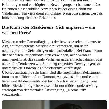
auf äußere Verhaltensweisen abzielt als vielmehr auf innere
Erfahrungen und erschöpfende Bewältigungsmechanismen. Das
Erkennen dieser subtilen Anzeichen ist der erste Schritt zur
Validierung. Für viele dient ein Online-
Neurodivergenz-Test
als
Initialzündung für diese Erkenntnis.
Die Kunst des Maskierens: Sich anpassen – um
welchen Preis?
Maskieren oder Camouflaging ist der bewusste oder unbewusste
Akt, neurodivergente Merkmale zu verbergen, um unter
neurotypischen Gleichaltrigen nicht aufzufallen. Bei Frauen kann
dies bedeuten, Augenkontakt zu erzwingen, auch wenn er
unangenehm ist, das soziale Verhalten anderer nachzuahmen oder
natürliche Tendenzen wie Stimming (repetitive Bewegungen) zu
unterdrücken. Obwohl es eine effektive kurzfristige
Überlebensstrategie sein kann, sind die langfristigen Belastungen
immens und führen oft zu Burnout, Angstzuständen und einem
tiefen Gefühl des Identitätsverlusts. Nach sozialen Ereignissen
fühlen Sie sich möglicherweise nicht nur müde, sondern völlig
erschöpft von der mentalen Anstrengung, „Normalität“
vorzuspielen.