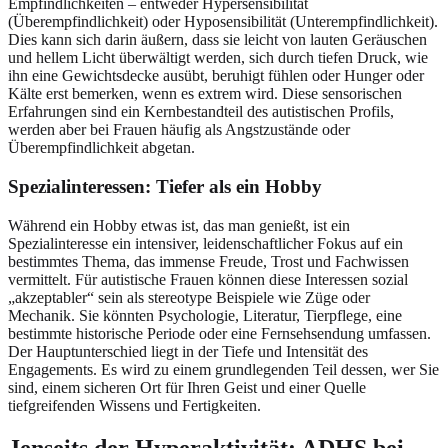
Empfindlichkeiten – entweder Hypersensibilität
(Überempfindlichkeit) oder Hyposensibilität (Unterempfindlichkeit).
Dies kann sich darin äußern, dass sie leicht von lauten Geräuschen
und hellem Licht überwältigt werden, sich durch tiefen Druck, wie
ihn eine Gewichtsdecke ausübt, beruhigt fühlen oder Hunger oder
Kälte erst bemerken, wenn es extrem wird. Diese sensorischen
Erfahrungen sind ein Kernbestandteil des autistischen Profils,
werden aber bei Frauen häufig als Angstzustände oder
Überempfindlichkeit abgetan.
Spezialinteressen: Tiefer als ein Hobby
Während ein Hobby etwas ist, das man genießt, ist ein
Spezialinteresse ein intensiver, leidenschaftlicher Fokus auf ein
bestimmtes Thema, das immense Freude, Trost und Fachwissen
vermittelt. Für autistische Frauen können diese Interessen sozial
„akzeptabler“ sein als stereotype Beispiele wie Züge oder
Mechanik. Sie könnten Psychologie, Literatur, Tierpflege, eine
bestimmte historische Periode oder eine Fernsehsendung umfassen.
Der Hauptunterschied liegt in der Tiefe und Intensität des
Engagements. Es wird zu einem grundlegenden Teil dessen, wer Sie
sind, einem sicheren Ort für Ihren Geist und einer Quelle
tiefgreifenden Wissens und Fertigkeiten.
Jenseits der Hyperaktivität: ADHS bei