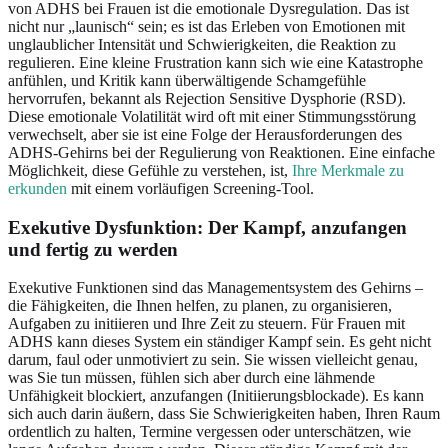
von ADHS bei Frauen ist die emotionale Dysregulation. Das ist
nicht nur „launisch“ sein; es ist das Erleben von Emotionen mit
unglaublicher Intensität und Schwierigkeiten, die Reaktion zu
regulieren. Eine kleine Frustration kann sich wie eine Katastrophe
anfühlen, und Kritik kann überwältigende Schamgefühle
hervorrufen, bekannt als Rejection Sensitive Dysphorie (RSD).
Diese emotionale Volatilität wird oft mit einer Stimmungsstörung
verwechselt, aber sie ist eine Folge der Herausforderungen des
ADHS-Gehirns bei der Regulierung von Reaktionen. Eine einfache
Möglichkeit, diese Gefühle zu verstehen, ist,
Ihre Merkmale zu
erkunden
mit einem vorläufigen Screening-Tool.
Exekutive Dysfunktion: Der Kampf, anzufangen
und fertig zu werden
Exekutive Funktionen sind das Managementsystem des Gehirns –
die Fähigkeiten, die Ihnen helfen, zu planen, zu organisieren,
Aufgaben zu initiieren und Ihre Zeit zu steuern. Für Frauen mit
ADHS kann dieses System ein ständiger Kampf sein. Es geht nicht
darum, faul oder unmotiviert zu sein. Sie wissen vielleicht genau,
was Sie tun müssen, fühlen sich aber durch eine lähmende
Unfähigkeit blockiert, anzufangen (Initiierungsblockade). Es kann
sich auch darin äußern, dass Sie Schwierigkeiten haben, Ihren Raum
ordentlich zu halten, Termine vergessen oder unterschätzen, wie