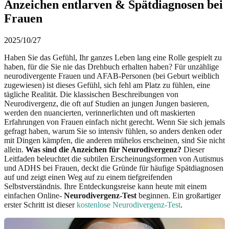
Anzeichen entlarven & Spätdiagnosen bei
Frauen
2025/10/27
Haben Sie das Gefühl, Ihr ganzes Leben lang eine Rolle gespielt zu
haben, für die Sie nie das Drehbuch erhalten haben? Für unzählige
neurodivergente Frauen und AFAB-Personen (bei Geburt weiblich
zugewiesen) ist dieses Gefühl, sich fehl am Platz zu fühlen, eine
tägliche Realität. Die klassischen Beschreibungen von
Neurodivergenz, die oft auf Studien an jungen Jungen basieren,
werden den nuancierten, verinnerlichten und oft maskierten
Erfahrungen von Frauen einfach nicht gerecht. Wenn Sie sich jemals
gefragt haben, warum Sie so intensiv fühlen, so anders denken oder
mit Dingen kämpfen, die anderen mühelos erscheinen, sind Sie nicht
allein.
Was sind die Anzeichen für Neurodivergenz?
Dieser
Leitfaden beleuchtet die subtilen Erscheinungsformen von Autismus
und ADHS bei Frauen, deckt die Gründe für häufige Spätdiagnosen
auf und zeigt einen Weg auf zu einem tiefgreifenden
Selbstverständnis. Ihre Entdeckungsreise kann heute mit einem
einfachen Online-
Neurodivergenz-Test
beginnen. Ein großartiger
erster Schritt ist dieser
kostenlose Neurodivergenz-Test
.