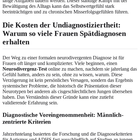
lange Aufgaben dauern werden. Dieser ständige Kampf mit der
Bewältigung des Alltags kann das Selbstwertgefühl stark
beeinträchtigen und zu chronischen Misserfolgsgefühlen führen.
Die Kosten der Undiagnostiziertheit:
Warum so viele Frauen Spätdiagnosen
erhalten
Der Weg zu einer formalen neurodivergenten Diagnose ist für
Frauen oft länger und komplizierter. Viele beginnen, einen
Neurodivergenz-Test
online zu machen, nachdem sie jahrelang das
Gefühl hatten, anders zu sein, ohne zu wissen, warum. Diese
Verzögerung ist kein persönliches Versagen, sondern das Ergebnis
systemischer Probleme, die historisch die Präsentation dieser
Neurotypen bei anderen als cisgeschlechtlichen Jungen übersehen
haben. Das Verständnis dieser Gründe kann eine zutiefst
validierende Erfahrung sein.
Diagnostische Voreingenommenheit: Männlich-
zentrierte Kriterien
Jahrzehntelang basierten die Forschung und die Diagnosekriterien
für Autismus und ADHS fast ausschließlich auf Studien an jungen,