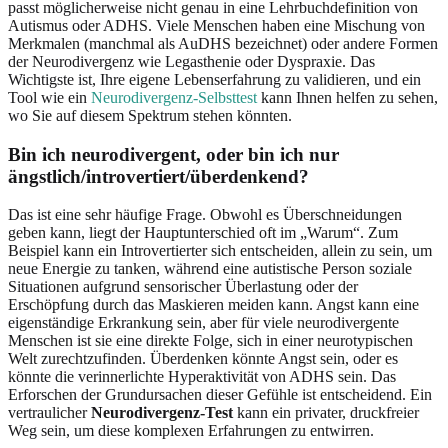
passt möglicherweise nicht genau in eine Lehrbuchdefinition von
Autismus oder ADHS. Viele Menschen haben eine Mischung von
Merkmalen (manchmal als AuDHS bezeichnet) oder andere Formen
der Neurodivergenz wie Legasthenie oder Dyspraxie. Das
Wichtigste ist, Ihre eigene Lebenserfahrung zu validieren, und ein
Tool wie ein
Neurodivergenz-Selbsttest
kann Ihnen helfen zu sehen,
wo Sie auf diesem Spektrum stehen könnten.
Bin ich neurodivergent, oder bin ich nur
ängstlich/introvertiert/überdenkend?
Das ist eine sehr häufige Frage. Obwohl es Überschneidungen
geben kann, liegt der Hauptunterschied oft im „Warum“. Zum
Beispiel kann ein Introvertierter sich entscheiden, allein zu sein, um
neue Energie zu tanken, während eine autistische Person soziale
Situationen aufgrund sensorischer Überlastung oder der
Erschöpfung durch das Maskieren meiden kann. Angst kann eine
eigenständige Erkrankung sein, aber für viele neurodivergente
Menschen ist sie eine direkte Folge, sich in einer neurotypischen
Welt zurechtzufinden. Überdenken könnte Angst sein, oder es
könnte die verinnerlichte Hyperaktivität von ADHS sein. Das
Erforschen der Grundursachen dieser Gefühle ist entscheidend. Ein
vertraulicher
Neurodivergenz-Test
kann ein privater, druckfreier
Weg sein, um diese komplexen Erfahrungen zu entwirren.