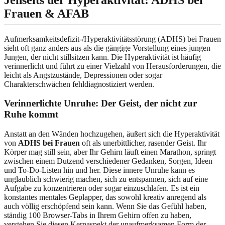
Frauen & AFAB
Aufmerksamkeitsdefizit-/Hyperaktivitätsstörung (ADHS) bei Frauen
sieht oft ganz anders aus als die gängige Vorstellung eines jungen
Jungen, der nicht stillsitzen kann. Die Hyperaktivität ist häufig
verinnerlicht und führt zu einer Vielzahl von Herausforderungen, die
leicht als Angstzustände, Depressionen oder sogar
Charakterschwächen fehldiagnostiziert werden.
Verinnerlichte Unruhe: Der Geist, der nicht zur
Ruhe kommt
Anstatt an den Wänden hochzugehen, äußert sich die Hyperaktivität
von
ADHS bei Frauen
oft als unerbittlicher, rasender Geist. Ihr
Körper mag still sein, aber Ihr Gehirn läuft einen Marathon, springt
zwischen einem Dutzend verschiedener Gedanken, Sorgen, Ideen
und To-Do-Listen hin und her. Diese innere Unruhe kann es
unglaublich schwierig machen, sich zu entspannen, sich auf eine
Aufgabe zu konzentrieren oder sogar einzuschlafen. Es ist ein
konstantes mentales Geplapper, das sowohl kreativ anregend als
auch völlig erschöpfend sein kann. Wenn Sie das Gefühl haben,
ständig 100 Browser-Tabs in Ihrem Gehirn offen zu haben,
verstehen Sie diesen Kernaspekt der unaufmerksamen Form der