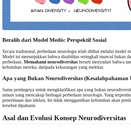
Beralih dari Model Medis: Perspektif Sosial
Secara tradisional, perbedaan neurologis telah dilihat melalui model
Model ini menunjukkan bahwa disabilitas seringkali muncul bukan dari
perbedaan.
Memahami neurodiversitas
berarti menyadari bahwa tan
kebutuhan mereka, daripada kekurangan yang melekat.
Apa yang Bukan Neurodiversitas (Kesalahpahama
Sama pentingnya untuk mengklarifikasi apa yang bukan neurodiversitas
umum yang mencakup berbagai perbedaan neurologis. Yang terpenti
penerimaan dan inklusi. Ini tidak menggantikan kebutuhan akan peni
tersebut dipahami.
Asal dan Evolusi Konsep Neurodiversitas