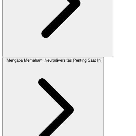
Mengapa Memahami Neurodiversitas Penting Saat Ini