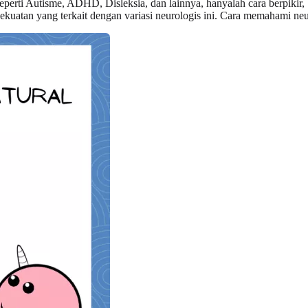
erti Autisme, ADHD, Disleksia, dan lainnya, hanyalah cara berpikir, 
 kekuatan yang terkait dengan variasi neurologis ini. Cara memahami n