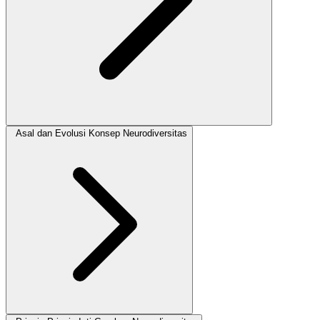
Asal dan Evolusi Konsep Neurodiversitas