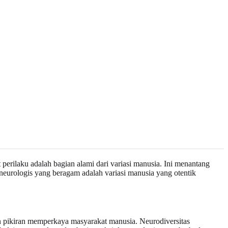
 perilaku adalah bagian alami dari variasi manusia. Ini menantang
neurologis yang beragam adalah variasi manusia yang otentik
 pikiran memperkaya masyarakat manusia. Neurodiversitas