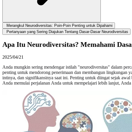
Merangkul Neurodiversitas: Poin-Poin Penting untuk Dipahami
Pertanyaan yang Sering Diajukan Tentang Dasar-Dasar Neurodiversitas
Apa Itu Neurodiversitas? Memahami Dasa
2025/04/21
Anda mungkin sering mendengar istilah "neurodiversitas" dalam perca
penting untuk mendorong penerimaan dan membangun lingkungan yang 
intinya, dan signifikansinya saat ini. Penting untuk diingat sejak a
Anda memulai perjalanan Anda untuk mempelajari lebih lanjut, Anda