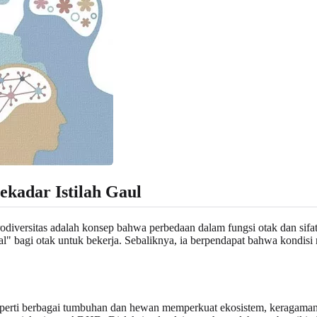
ekadar Istilah Gaul
rodiversitas adalah konsep bahwa perbedaan dalam fungsi otak dan sifat
" bagi otak untuk bekerja. Sebaliknya, ia berpendapat bahwa kondisi 
eperti berbagai tumbuhan dan hewan memperkuat ekosistem, keragaman