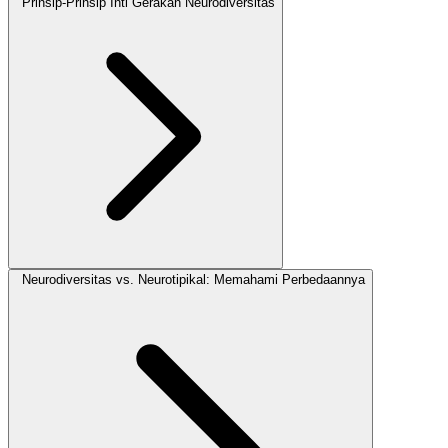
Prinsip-Prinsip Inti Gerakan Neurodiversitas
Neurodiversitas vs. Neurotipikal: Memahami Perbedaannya