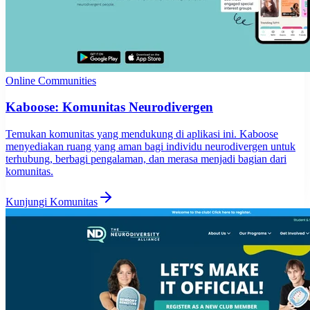
Online Communities
Kaboose: Komunitas Neurodivergen
Temukan komunitas yang mendukung di aplikasi ini. Kaboose
menyediakan ruang yang aman bagi individu neurodivergen untuk
terhubung, berbagi pengalaman, dan merasa menjadi bagian dari
komunitas.
Kunjungi Komunitas