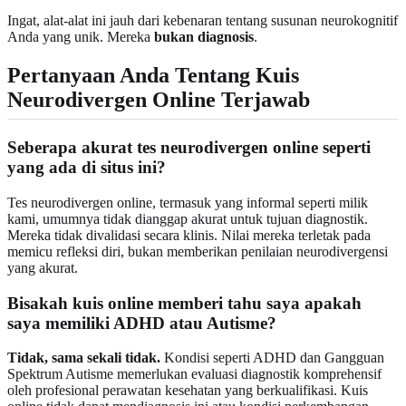
Ingat, alat-alat ini jauh dari kebenaran tentang susunan neurokognitif
Anda yang unik. Mereka
bukan diagnosis
.
Pertanyaan Anda Tentang Kuis
Neurodivergen Online Terjawab
Seberapa akurat tes neurodivergen online seperti
yang ada di situs ini?
Tes neurodivergen online, termasuk yang informal seperti milik
kami, umumnya tidak dianggap akurat untuk tujuan diagnostik.
Mereka tidak divalidasi secara klinis. Nilai mereka terletak pada
memicu refleksi diri, bukan memberikan penilaian neurodivergensi
yang akurat.
Bisakah kuis online memberi tahu saya apakah
saya memiliki ADHD atau Autisme?
Tidak, sama sekali tidak.
Kondisi seperti ADHD dan Gangguan
Spektrum Autisme memerlukan evaluasi diagnostik komprehensif
oleh profesional perawatan kesehatan yang berkualifikasi. Kuis