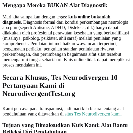
Mengapa Mereka BUKAN Alat Diagnostik
Mari kita sampaikan dengan tegas:
kuis online bukanlah
diagnosis
. Diagnosis formal dari kondisi perkembangan neurologis
apa pun (seperti Autisme, ADHD, Disleksia, dll.) hanya dapat
dilakukan oleh profesional perawatan kesehatan yang berkualifikasi
(misalnya, psikolog, psikiater, ahli saraf) melalui penilaian yang
komprehensif. Penilaian ini melibatkan wawancara terperinci,
pengamatan perilaku, pengujian standar, peninjauan riwayat
perkembangan, dan pertimbangan bagaimana sifat-sifat tersebut
memengaruhi fungsi sehari-hari. Kuis online tidak dapat mereplikasi
proses mendalam ini.
Secara Khusus, Tes Neurodivergen 10
Pertanyaan Kami di
NeurodivergentTest.org
Kami percaya pada transparansi, jadi mari kita bicara tentang alat
pendahuluan yang ditawarkan di
situs Tes Neurodivergen kami
.
Tujuan yang Dimaksudkan Kuis Kami: Alat Bantu
Refleksi Diri Pendahuluan