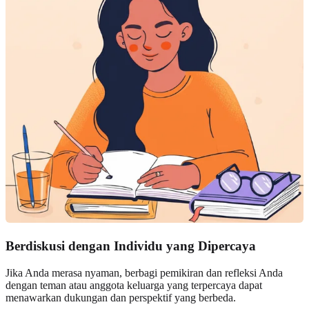
Berdiskusi dengan Individu yang Dipercaya
Jika Anda merasa nyaman, berbagi pemikiran dan refleksi Anda
dengan teman atau anggota keluarga yang terpercaya dapat
menawarkan dukungan dan perspektif yang berbeda.