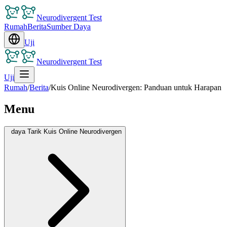
Neurodivergent Test
Rumah
Berita
Sumber Daya
Uji
Neurodivergent Test
Uji
Rumah
/
Berita
/
Kuis Online Neurodivergen: Panduan untuk Harapan
Menu
daya Tarik Kuis Online Neurodivergen