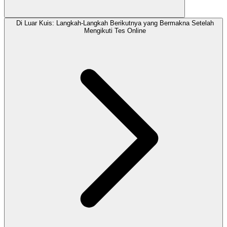
Di Luar Kuis: Langkah-Langkah Berikutnya yang Bermakna Setelah
Mengikuti Tes Online