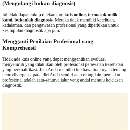
(Mengulangi
bukan diagnosis
)
Ini tidak dapat cukup ditekankan:
kuis online, termasuk milik
kami, bukanlah diagnosis
. Mereka tidak memiliki ketelitian,
kedalaman, dan pengawasan profesional yang diperlukan untuk
kesimpulan diagnostik apa pun.
Mengganti Penilaian Profesional yang
Komprehensif
Tidak ada kuis online yang dapat menggantikan evaluasi
menyeluruh yang dilakukan oleh profesional perawatan kesehatan
yang berkualifikasi. Jika Anda memiliki kekhawatiran nyata tentang
neurodivergensi pada diri Anda sendiri atau orang lain, penilaian
profesional adalah satu-satunya jalur yang andal menuju kejelasan
diagnostik.