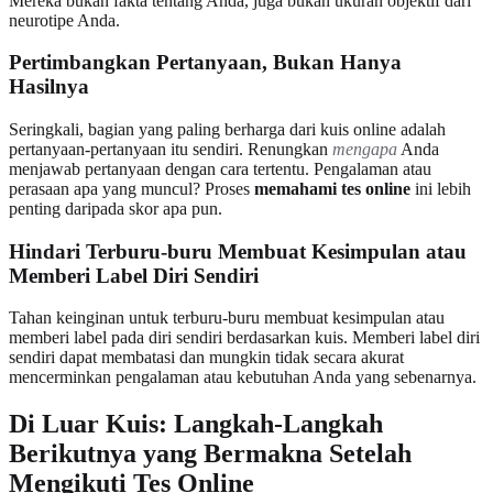
Mereka bukan fakta tentang Anda, juga bukan ukuran objektif dari
neurotipe Anda.
Pertimbangkan Pertanyaan, Bukan Hanya
Hasilnya
Seringkali, bagian yang paling berharga dari kuis online adalah
pertanyaan-pertanyaan itu sendiri. Renungkan
mengapa
Anda
menjawab pertanyaan dengan cara tertentu. Pengalaman atau
perasaan apa yang muncul? Proses
memahami tes online
ini lebih
penting daripada skor apa pun.
Hindari Terburu-buru Membuat Kesimpulan atau
Memberi Label Diri Sendiri
Tahan keinginan untuk terburu-buru membuat kesimpulan atau
memberi label pada diri sendiri berdasarkan kuis. Memberi label diri
sendiri dapat membatasi dan mungkin tidak secara akurat
mencerminkan pengalaman atau kebutuhan Anda yang sebenarnya.
Di Luar Kuis: Langkah-Langkah
Berikutnya yang Bermakna Setelah
Mengikuti Tes Online