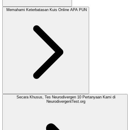
Memahami Keterbatasan Kuis Online APA PUN
Secara Khusus, Tes Neurodivergen 10 Pertanyaan Kami di
NeurodivergentTest.org