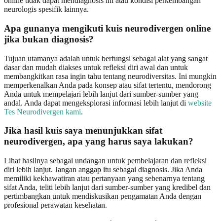
online tidak dapat mendiagnosis ini atau kondisi perkembangan
neurologis spesifik lainnya.
Apa gunanya mengikuti kuis neurodivergen online
jika bukan diagnosis?
Tujuan utamanya adalah untuk berfungsi sebagai alat yang sangat
dasar dan mudah diakses untuk refleksi diri awal dan untuk
membangkitkan rasa ingin tahu tentang neurodiversitas. Ini mungkin
memperkenalkan Anda pada konsep atau sifat tertentu, mendorong
Anda untuk mempelajari lebih lanjut dari sumber-sumber yang
andal. Anda dapat mengeksplorasi informasi lebih lanjut di
website
Tes Neurodivergen kami
.
Jika hasil kuis saya menunjukkan sifat
neurodivergen, apa yang harus saya lakukan?
Lihat hasilnya sebagai undangan untuk pembelajaran dan refleksi
diri lebih lanjut. Jangan anggap itu sebagai diagnosis. Jika Anda
memiliki kekhawatiran atau pertanyaan yang sebenarnya tentang
sifat Anda, teliti lebih lanjut dari sumber-sumber yang kredibel dan
pertimbangkan untuk mendiskusikan pengamatan Anda dengan
profesional perawatan kesehatan.