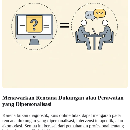
Menawarkan Rencana Dukungan atau Perawatan
yang Dipersonalisasi
Karena bukan diagnostik, kuis online tidak dapat mengarah pada
rencana dukungan yang dipersonalisasi, intervensi terapeutik, atau
akomodasi. Semua ini berasal dari pemahaman profesional tentang