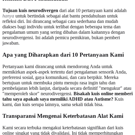
Tujuan kuis neurodivergen
dari alat 10 pertanyaan kami adalah
hanya
untuk bertindak sebagai alat bantu pendahuluan untuk
refleksi diri. Ini dirancang sebagai cara sederhana dan mudah
diakses bagi individu untuk terlibat dengan beberapa tema dan
pengalaman umum yang sering dibahas dalam kaitannya dengan
neurodivergensi. Ini adalah pemicu pemikiran, bukan pemberi
jawaban.
Apa yang Diharapkan dari 10 Pertanyaan Kami
Pertanyaan kami dirancang untuk mendorong Anda untuk
memikirkan aspek-aspek tertentu dari pengalaman sensorik Anda,
preferensi sosial, gaya komunikasi, dan cara berpikir. Mereka
bertujuan untuk membuka pintu menuju rasa ingin tahu dan
pembelajaran lebih lanjut, daripada secara definitif "mengukur" atau
"memperoleh skor" neurodivergensi.
Bisakah kuis online memberi
tahu saya apakah saya memiliki ADHD atau Autisme?
Kuis
kami, dan kuis serupa lainnya, sama sekali tidak bisa.
Transparansi Mengenai Keterbatasan Alat Kami
Kami secara terbuka mengakui keterbatasan signifikan dari kuis
online singkat yang tidak divalidasi. Ini tidak memperhitungkan