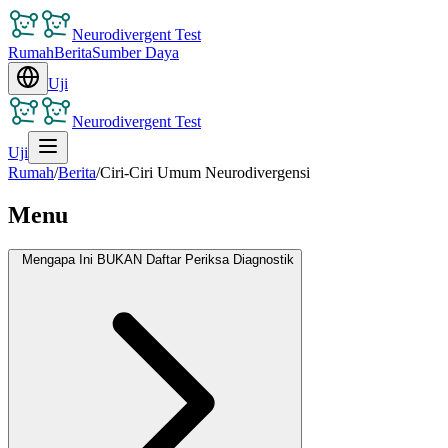
Neurodivergent Test
Rumah
Berita
Sumber Daya
Uji
Neurodivergent Test
Uji
Rumah
/
Berita
/
Ciri-Ciri Umum Neurodivergensi
Menu
Mengapa Ini BUKAN Daftar Periksa Diagnostik