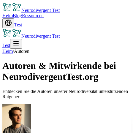
Neurodivergent Test
Heim
Blog
Ressourcen
Test
Neurodivergent Test
Test
Heim
/
Autoren
Autoren & Mitwirkende bei
NeurodivergentTest.org
Entdecken Sie die Autoren unserer Neurodiversität unterstützenden
Ratgeber.