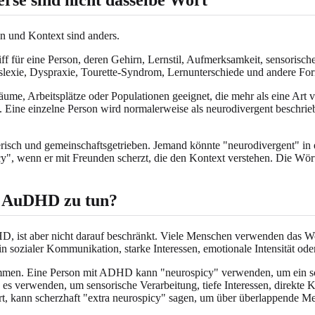
n und Kontext sind anders.
egriff für eine Person, deren Gehirn, Lernstil, Aufmerksamkeit, sensor
exie, Dyspraxie, Tourette-Syndrom, Lernunterschiede und andere Form
äume, Arbeitsplätze oder Populationen geeignet, die mehr als eine Art 
 Eine einzelne Person wird normalerweise als neurodivergent beschrieb
pielerisch und gemeinschaftsgetrieben. Jemand könnte "neurodivergent" 
y", wenn er mit Freunden scherzt, die den Kontext verstehen. Die Wört
r AuDHD zu tun?
, ist aber nicht darauf beschränkt. Viele Menschen verwenden das W
in sozialer Kommunikation, starke Interessen, emotionale Intensität od
mmen. Eine Person mit ADHD kann "neurospicy" verwenden, um ein sch
 es verwenden, um sensorische Verarbeitung, tiefe Interessen, direkt
rt, kann scherzhaft "extra neurospicy" sagen, um über überlappende M