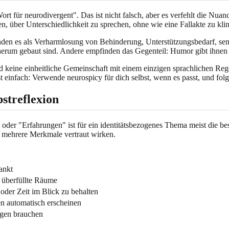
ort für neurodivergent". Das ist nicht falsch, aber es verfehlt die Nu
, über Unterschiedlichkeit zu sprechen, ohne wie eine Fallakte zu kli
nden es als Verharmlosung von Behinderung, Unterstützungsbedarf, se
erum gebaut sind. Andere empfinden das Gegenteil: Humor gibt ihnen 
keine einheitliche Gemeinschaft mit einem einzigen sprachlichen Rege
st einfach: Verwende neurospicy für dich selbst, wenn es passt, und fol
streflexion
r "Erfahrungen" ist für ein identitätsbezogenes Thema meist die bess
mehrere Merkmale vertraut wirken.
ankt
r überfüllte Räume
der Zeit im Blick zu behalten
en automatisch erscheinen
ngen brauchen