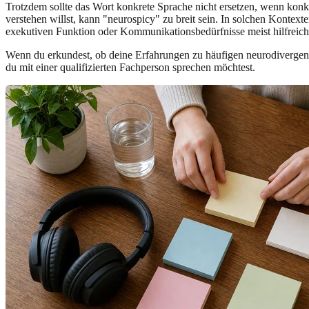
Trotzdem sollte das Wort konkrete Sprache nicht ersetzen, wenn konk
verstehen willst, kann "neurospicy" zu breit sein. In solchen Konte
exekutiven Funktion oder Kommunikationsbedürfnisse meist hilfreich
Wenn du erkundest, ob deine Erfahrungen zu häufigen neurodiverge
du mit einer qualifizierten Fachperson sprechen möchtest.