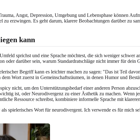
af, Trauma, Angst, Depression, Umgebung und Lebensphase können Aufme
Label zu erzwingen. Es geht darum, klarere Beobachtungen darüber zu sa
liegen kann
Umfeld sprichst und eine Sprache möchtest, die sich weniger schwer a
n oder darüber sein, warum Standardratschläge nicht immer für dein G
lerischer Begriff kann es leichter machen zu sagen: "Das ist Teil davo
n dem Wort zuerst in Gemeinschaftsräumen, in denen Humor und Bestä
ospicy nicht, um den Unterstützungsbedarf einer anderen Person abzusc
chtig ist, oder Neurodivergenz zu einer Ästhetik zu machen. Wenn jem
ntliche Ressource schreibst, kombiniere informelle Sprache mit klarere
ls spielerisches Wort für neurodivergent. Ich verwende es für mich selb