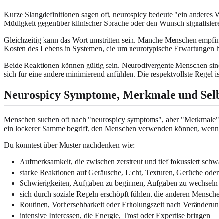
Kurze Slangdefinitionen sagen oft, neurospicy bedeute "ein anderes W
Müdigkeit gegenüber klinischer Sprache oder den Wunsch signalisieren
Gleichzeitig kann das Wort umstritten sein. Manche Menschen empfi
Kosten des Lebens in Systemen, die um neurotypische Erwartungen h
Beide Reaktionen können gültig sein. Neurodivergente Menschen sind 
sich für eine andere minimierend anfühlen. Die respektvollste Regel i
Neurospicy Symptome, Merkmale und Selb
Menschen suchen oft nach "neurospicy symptoms", aber "Merkmale" ode
ein lockerer Sammelbegriff, den Menschen verwenden können, wenn 
Du könntest über Muster nachdenken wie:
Aufmerksamkeit, die zwischen zerstreut und tief fokussiert schw
starke Reaktionen auf Geräusche, Licht, Texturen, Gerüche ode
Schwierigkeiten, Aufgaben zu beginnen, Aufgaben zu wechseln o
sich durch soziale Regeln erschöpft fühlen, die anderen Mensch
Routinen, Vorhersehbarkeit oder Erholungszeit nach Veränderu
intensive Interessen, die Energie, Trost oder Expertise bringen