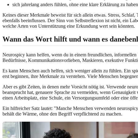
sich jahrelang anders fühlen, ohne eine klare Erklärung zu haben
Keines dieser Merkmale beweist für sich allein etwas. Stress, Schl
ebenfalls beeinflussen. Der Sinn von Selbstreflexion ist nicht, ein 
welche Arten von Unterstützung eine Erkundung wert sein könnten.
Wann das Wort hilft und wann es daneben
Neurospicy kann helfen, wenn du in einem freundlichen, informellen 
Bedürfnisse, Kommunikationsvorlieben, Maskieren, exekutive Funktio
Es kann Menschen auch helfen, sich weniger allein zu fühlen. Ein spie
erst beginnen, ihre Merkmale zu verstehen. Viele Menschen begegne
Aber es gibt Zeiten, in denen mehr Vorsicht nötig ist. Verwende neur
beansprucht hat, genauere Sprache zu vermeiden, wenn Genauigkeit wi
einen Arbeitsplatz, eine Schule, ein Versorgungsumfeld oder eine öffe
Ein hilfreicher Satz lautet: "Manche Menschen verwenden neurospicy a
behält die Wärme, ohne den Begriff verpflichtend zu machen.