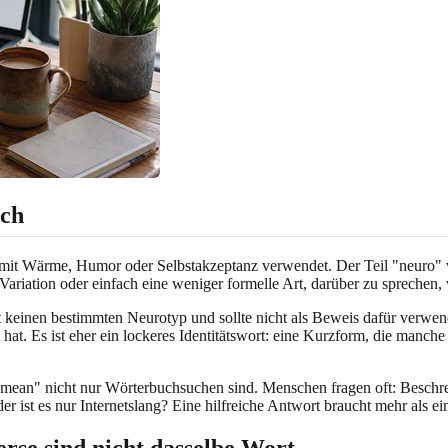
sch
t mit Wärme, Humor oder Selbstakzeptanz verwendet. Der Teil "neuro" 
Variation oder einfach eine weniger formelle Art, darüber zu sprechen, 
et keinen bestimmten Neurotyp und sollte nicht als Beweis dafür verwen
 hat. Es ist eher ein lockeres Identitätswort: eine Kurzform, die manch
y mean" nicht nur Wörterbuchsuchen sind. Menschen fragen oft: Besch
r ist es nur Internetslang? Eine hilfreiche Antwort braucht mehr als ei
rse sind nicht dasselbe Wort