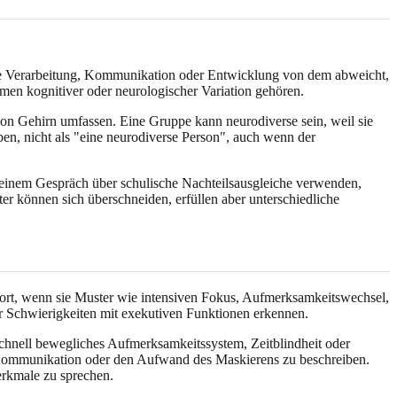
ische Verarbeitung, Kommunikation oder Entwicklung von dem abweicht,
en kognitiver oder neurologischer Variation gehören.
von Gehirn umfassen. Eine Gruppe kann neurodiverse sein, weil sie
en, nicht als "eine neurodiverse Person", auch wenn der
in einem Gespräch über schulische Nachteilsausgleiche verwenden,
er können sich überschneiden, erfüllen aber unterschiedliche
ort, wenn sie Muster wie intensiven Fokus, Aufmerksamkeitswechsel,
er Schwierigkeiten mit exekutiven Funktionen erkennen.
nell bewegliches Aufmerksamkeitssystem, Zeitblindheit oder
e Kommunikation oder den Aufwand des Maskierens zu beschreiben.
erkmale zu sprechen.