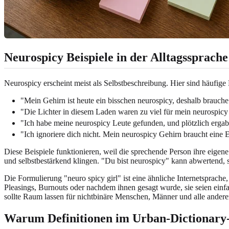
Neurospicy Beispiele in der Alltagssprache
Neurospicy erscheint meist als Selbstbeschreibung. Hier sind häufige 
"Mein Gehirn ist heute ein bisschen neurospicy, deshalb brauche i
"Die Lichter in diesem Laden waren zu viel für mein neurospic
"Ich habe meine neurospicy Leute gefunden, und plötzlich erg
"Ich ignoriere dich nicht. Mein neurospicy Gehirn braucht eine 
Diese Beispiele funktionieren, weil die sprechende Person ihre eigene
und selbstbestärkend klingen. "Du bist neurospicy" kann abwertend, sp
Die Formulierung "neuro spicy girl" ist eine ähnliche Internetsprac
Pleasings, Burnouts oder nachdem ihnen gesagt wurde, sie seien einfach
sollte Raum lassen für nichtbinäre Menschen, Männer und alle anderen
Warum Definitionen im Urban-Dictionary-S