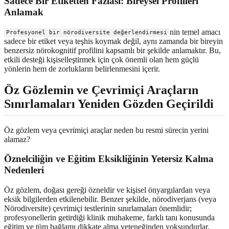
Sadece Bir Etiketten Fazlası: Bireysel Profilleri
Anlamak
nin temel amacı
Profesyonel bir nörodiversite değerlendirmesi
sadece bir etiket veya teşhis koymak değil, aynı zamanda bir bireyin
benzersiz nörokognitif profilini kapsamlı bir şekilde anlamaktır. Bu,
etkili desteği kişiselleştirmek için çok önemli olan hem güçlü
yönlerin hem de zorlukların belirlenmesini içerir.
Öz Gözlemin ve Çevrimiçi Araçların
Sınırlamaları Yeniden Gözden Geçirildi
Öz gözlem veya çevrimiçi araçlar neden bu resmi sürecin yerini
alamaz?
Öznelciliğin ve Eğitim Eksikliğinin Yetersiz Kalma
Nedenleri
Öz gözlem, doğası gereği özneldir ve kişisel önyargılardan veya
eksik bilgilerden etkilenebilir. Benzer şekilde, nörodiverjans (veya
Nörodiversite) çevrimiçi testlerinin sınırlamaları önemlidir;
profesyonellerin getirdiği klinik muhakeme, farklı tanı konusunda
eğitim ve tüm bağlamı dikkate alma yeteneğinden yoksundurlar.