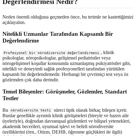
Değerlendirmesi Nedir?
Neden önemli olduğuna geçmeden önce, bu terimle ne kastettiğimizi
açıklayalım.
Nitelikli Uzmanlar Tarafından Kapsamlı Bir
Değerlendirme
, klinik
Profesyonel bir nörodiversite değerlendirmesi
psikologlar, nöropsikologlar, gelişimsel pediatristler veya
nörogelişimsel koşullar konusunda uzmanlaşmış psikiyatristler gibi,
nitelikli ve deneyimli sağlık profesyonelleri tarafından yürütülen
kapsamlı bir değerlendirmedir. Herhangi bir çevrimiçi test veya öz
gözlemden çok daha derindir.
Temel Bileşenler: Görüşmeler, Gözlemler, Standart
Testler
Bu
süreci tipik olarak birkaç bileşen içerir.
nörodiversite testi
Bunlar genellikle ayrıntılı klinik görüşmeleri (bireyle ve bazen aile
üyeleriyle), doğrudan davranışsal gözlemleri ve bilişsel yetenekleri,
akademik becerileri, uyumsal işlevi ve belirli nörodiversite
özelliklerini (örn., Otizm, DEHB, öğrenme güçlükleri ile ilgili)