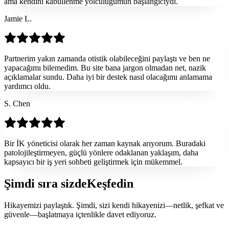
ama kendini kabullenme yolculuğumun başlangıcıydı.
Jamie L.
Partnerim yakın zamanda otistik olabileceğini paylaştı ve ben ne
yapacağımı bilemedim. Bu site bana jargon olmadan net, nazik
açıklamalar sundu. Daha iyi bir destek nasıl olacağımı anlamama
yardımcı oldu.
S. Chen
Bir İK yöneticisi olarak her zaman kaynak arıyorum. Buradaki
patolojileştirmeyen, güçlü yönlere odaklanan yaklaşım, daha
kapsayıcı bir iş yeri sohbeti geliştirmek için mükemmel.
Şimdi sıra sizde
Keşfedin
Hikayemizi paylaştık. Şimdi, sizi kendi hikayenizi—netlik, şefkat ve
güvenle—başlatmaya içtenlikle davet ediyoruz.