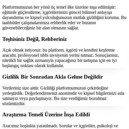
Platformumuzun her yönü üç temel ilke üzerine inşa edilmiştir:
eğitimle güçlendirme, içgörülerimizi güncel bilimsel anlayışa
dayandırma ve kişisel yolculuğunuzun mutlak gizliliğini koruma. Bu
taahhütler çalışmalarımıza rehberlik eder ve buranın
güvenebileceğiniz bir alan olmasını sağlar.
Teşhisiniz Değil, Rehberiniz
Açık olmak istiyoruz: bu platform, içgörü ve kendini keşfetme
aracıdır, profesyonel tıbbi tavsiyenin yerini tutmaz. Sonuçlarınız,
nitelikli bir sağlık uzmanıyla yapacağınız bir tartışma için en iyi
başlangıç noktası olarak kullanılır.
Gizlilik Bir Sonradan Akla Gelme Değildir
Verileriniz size aittir. Gizliliği platformumuzun çekirdeğine
yerleştirdik. Değerlendirmeniz anonimdir ve kişisel bilgilerinizi asla
satmayız veya paylaşmayız. Bu size verdiğimiz bozulmaz
sözümüzdür.
Araştırma Temeli Üzerine İnşa Edildi
Aracımız boşlukta yaratılmadı. Sorular ve içgörüler, psikoloji ve