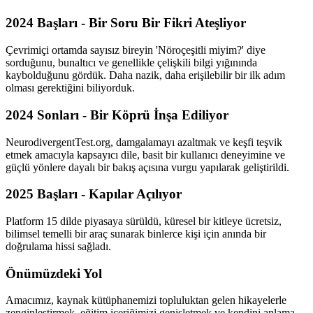
2024 Başları - Bir Soru Bir Fikri Ateşliyor
Çevrimiçi ortamda sayısız bireyin 'Nöroçeşitli miyim?' diye
sorduğunu, bunaltıcı ve genellikle çelişkili bilgi yığınında
kaybolduğunu gördük. Daha nazik, daha erişilebilir bir ilk adım
olması gerektiğini biliyorduk.
2024 Sonları - Bir Köprü İnşa Ediliyor
NeurodivergentTest.org, damgalamayı azaltmak ve keşfi teşvik
etmek amacıyla kapsayıcı dile, basit bir kullanıcı deneyimine ve
güçlü yönlere dayalı bir bakış açısına vurgu yapılarak geliştirildi.
2025 Başları - Kapılar Açılıyor
Platform 15 dilde piyasaya sürüldü, küresel bir kitleye ücretsiz,
bilimsel temelli bir araç sunarak binlerce kişi için anında bir
doğrulama hissi sağladı.
Önümüzdeki Yol
Amacımız, kaynak kütüphanemizi topluluktan gelen hikayelerle
zenginleştirmek, eğitim içeriğimizi genişletmek ve kendini anlama