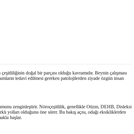
 çeşitliliğinin doğal bir parçası olduğu kavramıdır. Beynin çalışması
umların tedavi edilmesi gereken patolojilerden ziyade özgün insan
oplumunu zenginleştirir. Nöroçeşitlilik, genellikle Otizm, DEHB, Disleksi
lı yolları olduğunu öne sürer. Bu bakış açısı, odağı eksikliklerden
makla başlar.