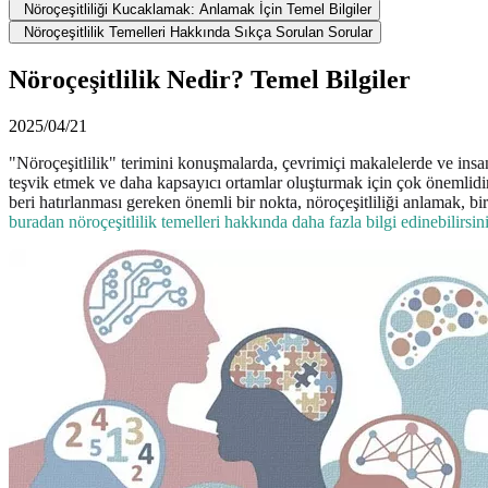
Nöroçeşitliliği Kucaklamak: Anlamak İçin Temel Bilgiler
Nöroçeşitlilik Temelleri Hakkında Sıkça Sorulan Sorular
Nöroçeşitlilik Nedir? Temel Bilgiler
2025/04/21
"Nöroçeşitlilik" terimini konuşmalarda, çevrimiçi makalelerde ve ins
teşvik etmek ve daha kapsayıcı ortamlar oluşturmak için çok önemlidir
beri hatırlanması gereken önemli bir nokta, nöroçeşitliliği anlamak, bi
buradan nöroçeşitlilik temelleri hakkında daha fazla bilgi edinebilirsin