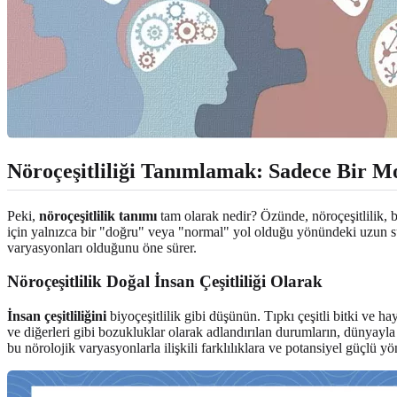
Nöroçeşitliliği Tanımlamak: Sadece Bir M
Peki,
nöroçeşitlilik tanımı
tam olarak nedir? Özünde, nöroçeşitlilik, be
için yalnızca bir "doğru" veya "normal" yol olduğu yönündeki uzun sü
varyasyonları olduğunu öne sürer.
Nöroçeşitlilik Doğal İnsan Çeşitliliği Olarak
İnsan çeşitliliğini
biyoçeşitlilik gibi düşünün. Tıpkı çeşitli bitki ve h
ve diğerleri gibi bozukluklar olarak adlandırılan durumların, dünyayl
bu nörolojik varyasyonlarla ilişkili farklılıklara ve potansiyel güçlü y