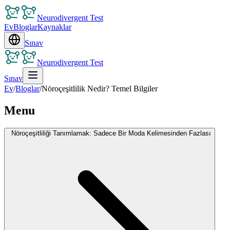
Neurodivergent Test
Ev
Bloglar
Kaynaklar
Sınav
Neurodivergent Test
Sınav
Ev
/
Bloglar
/
Nöroçeşitlilik Nedir? Temel Bilgiler
Menu
Nöroçeşitliliği Tanımlamak: Sadece Bir Moda Kelimesinden Fazlası