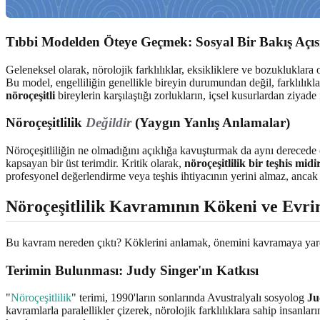
Tıbbi Modelden Öteye Geçmek: Sosyal Bir Bakış Açıs
Geleneksel olarak, nörolojik farklılıklar, eksikliklere ve bozukluklara
Bu model, engelliliğin genellikle bireyin durumundan değil, farklılıkla
nöroçeşitli
bireylerin karşılaştığı zorlukların, içsel kusurlardan ziyad
Nöroçeşitlilik
Değildir
(Yaygın Yanlış Anlamalar)
Nöroçeşitliliğin ne olmadığını açıklığa kavuşturmak da aynı derecede ön
kapsayan bir üst terimdir. Kritik olarak,
nöroçeşitlilik bir teşhis midi
profesyonel değerlendirme veya teşhis ihtiyacının yerini almaz, ancak bu
Nöroçeşitlilik Kavramının Kökeni ve Evri
Bu kavram nereden çıktı? Köklerini anlamak, önemini kavramaya yard
Terimin Bulunması: Judy Singer'ın Katkısı
"
Nöroçeşitlilik
" terimi, 1990'ların sonlarında Avustralyalı sosyolog
Ju
kavramlarla paralellikler çizerek, nörolojik farklılıklara sahip insan