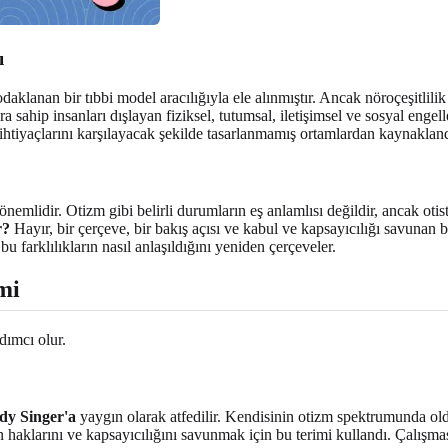
ı
 odaklanan bir tıbbi model aracılığıyla ele alınmıştır. Ancak nöroçeşitli
ra sahip insanları dışlayan fiziksel, tutumsal, iletişimsel ve sosyal eng
e ihtiyaçlarını karşılayacak şekilde tasarlanmamış ortamlardan kaynakland
emlidir. Otizm gibi belirli durumların eş anlamlısı değildir, ancak otisti
r?
Hayır, bir çerçeve, bir bakış açısı ve kabul ve kapsayıcılığı savunan
 farklılıkların nasıl anlaşıldığını yeniden çerçeveler.
mi
ımcı olur.
dy Singer'a
yaygın olarak atfedilir. Kendisinin otizm spektrumunda olduğ
ların haklarını ve kapsayıcılığını savunmak için bu terimi kullandı. Çal