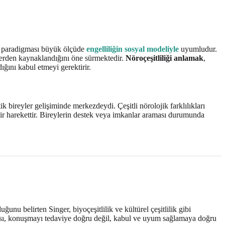
lik paradigması büyük ölçüde
engelliliğin sosyal modeliyle
uyumludur.
ellerden kaynaklandığını öne sürmektedir.
Nöroçeşitliliği anlamak
,
ığını kabul etmeyi gerektirir.
k bireyler gelişiminde merkezdeydi. Çeşitli nörolojik farklılıkları
 bir harekettir. Bireylerin destek veya imkanlar araması durumunda
unu belirten Singer, biyoçeşitlilik ve kültürel çeşitlilik gibi
ışması, konuşmayı tedaviye doğru değil, kabul ve uyum sağlamaya doğru