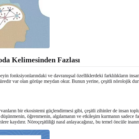
oda Kelimesinden Fazlası
yin fonksiyonlarındaki ve davranışsal özelliklerdeki farklılıkların insan
redir var olan görüşe meydan okur. Bunun yerine, çeşitli nörolojik dur
ayvanların bir ekosistemi güçlendirmesi gibi, çeşitli zihinler de insan t
a düşünmenin, öğrenmenin, algılamanın ve etkileşim kurmanın sadece fark
önlere kaydırır. Nöroçeşitliliği nasıl anlayacağınız, bu temel öncüle inan