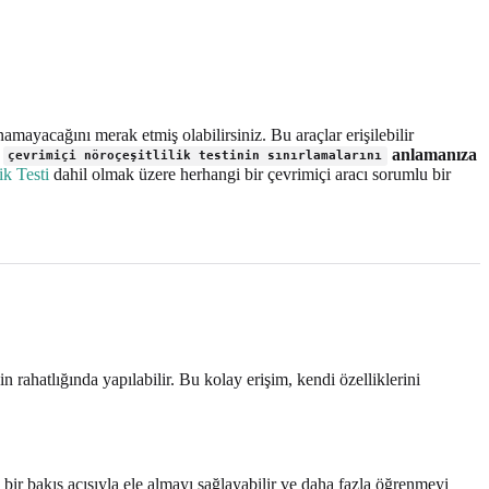
ayacağını merak etmiş olabilirsiniz. Bu araçlar erişilebilir
,
anlamanıza
çevrimiçi nöroçeşitlilik testinin sınırlamalarını
ik Testi
dahil olmak üzere herhangi bir çevrimiçi aracı sorumlu bir
n rahatlığında yapılabilir. Bu kolay erişim, kendi özelliklerini
klı bir bakış açısıyla ele almayı sağlayabilir ve daha fazla öğrenmeyi