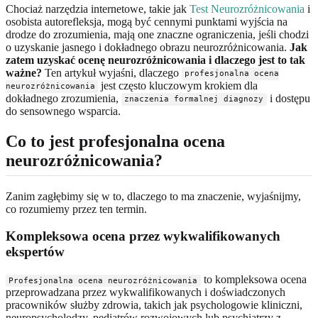
Chociaż narzędzia internetowe, takie jak
Test Neurozróżnicowania
i
osobista autorefleksja, mogą być cennymi punktami wyjścia na
drodze do zrozumienia, mają one znaczne ograniczenia, jeśli chodzi
o uzyskanie jasnego i dokładnego obrazu neurozróżnicowania.
Jak
zatem uzyskać ocenę neurozróżnicowania i dlaczego jest to tak
ważne?
Ten artykuł wyjaśni, dlaczego
profesjonalna ocena
jest często kluczowym krokiem dla
neurozróżnicowania
dokładnego zrozumienia,
i dostępu
znaczenia formalnej diagnozy
do sensownego wsparcia.
Co to jest profesjonalna ocena
neurozróżnicowania?
Zanim zagłębimy się w to, dlaczego to ma znaczenie, wyjaśnijmy,
co rozumiemy przez ten termin.
Kompleksowa ocena przez wykwalifikowanych
ekspertów
to kompleksowa ocena
Profesjonalna ocena neurozróżnicowania
przeprowadzana przez wykwalifikowanych i doświadczonych
pracowników służby zdrowia, takich jak psychologowie kliniczni,
neuropsycholodzy, pediatrów rozwojowych lub psychiatrzy z