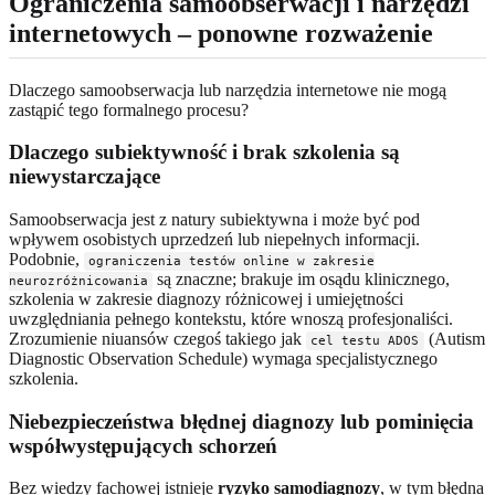
Ograniczenia samoobserwacji i narzędzi
internetowych – ponowne rozważenie
Dlaczego samoobserwacja lub narzędzia internetowe nie mogą
zastąpić tego formalnego procesu?
Dlaczego subiektywność i brak szkolenia są
niewystarczające
Samoobserwacja jest z natury subiektywna i może być pod
wpływem osobistych uprzedzeń lub niepełnych informacji.
Podobnie,
ograniczenia testów online w zakresie
są znaczne; brakuje im osądu klinicznego,
neurozróżnicowania
szkolenia w zakresie diagnozy różnicowej i umiejętności
uwzględniania pełnego kontekstu, które wnoszą profesjonaliści.
Zrozumienie niuansów czegoś takiego jak
(Autism
cel testu ADOS
Diagnostic Observation Schedule) wymaga specjalistycznego
szkolenia.
Niebezpieczeństwa błędnej diagnozy lub pominięcia
współwystępujących schorzeń
Bez wiedzy fachowej istnieje
ryzyko samodiagnozy
, w tym błędna