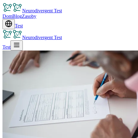
Neurodivergent Test
Dom
Blog
Zasoby
Test
Neurodivergent Test
Test