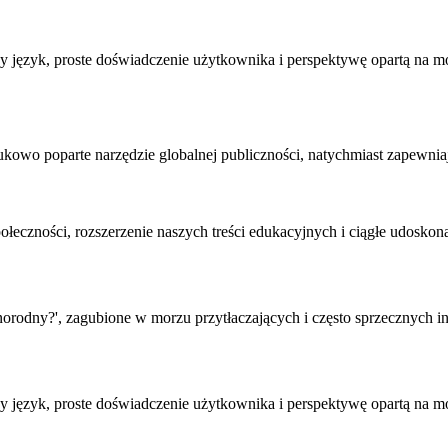
 język, proste doświadczenie użytkownika i perspektywę opartą na mo
kowo poparte narzędzie globalnej publiczności, natychmiast zapewniaj
połeczności, rozszerzenie naszych treści edukacyjnych i ciągłe udosko
orodny?', zagubione w morzu przytłaczających i często sprzecznych info
 język, proste doświadczenie użytkownika i perspektywę opartą na mo