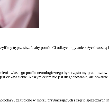
orzyliśmy tę przestrzeń, aby pomóc Ci odkryć to pytanie z życzliwością
zumienia własnego profilu neurologicznego była często myląca, koszto
est ciekaw siebie. Naszym celem nie jest diagnozowanie, ale otwarcie
orodny?', zagubione w morzu przytłaczających i często sprzecznych info