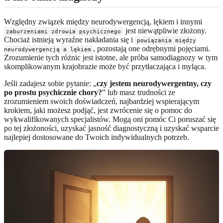
Względny związek między neurodywergencją, lękiem i innymi
jest niewątpliwie złożony.
zaburzeniami zdrowia psychicznego
Chociaż istnieją wyraźne nakładania się i
powiązania między
, pozostają one odrębnymi pojęciami.
neurodywergencją a lękiem
Zrozumienie tych różnic jest istotne, ale próba samodiagnozy w tym
skomplikowanym krajobrazie może być przytłaczająca i myląca.
Jeśli zadajesz sobie pytanie: „
czy jestem neurodywergentny, czy
po prostu psychicznie chory?
” lub masz trudności ze
zrozumieniem swoich doświadczeń, najbardziej wspierającym
krokiem, jaki możesz podjąć, jest zwrócenie się o pomoc do
wykwalifikowanych specjalistów. Mogą oni pomóc Ci poruszać się
po tej złożoności, uzyskać jasność diagnostyczną i uzyskać wsparcie
najlepiej dostosowane do Twoich indywidualnych potrzeb.