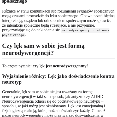
społecznego
Różnice w stylu komunikacji lub rozumieniu sygnałów społecznych
mogą czasami prowadzić do lęku społecznego. Obawa przed błędną
interpretacją, osądem lub odrzuceniem społecznym może sprawić,
że interakcje społeczne będą stresujące, a nie przyjemne,
przyczyniając się do nakładania się
neurodywergencji i zdrowia
.
psychicznego
Czy lęk sam w sobie jest formą
neurodywergencji?
To częste pytanie:
czy lęk jest neurodywergentny?
Wyjaśnienie różnicy: Lęk jako doświadczenie kontra
neurotyp
Generalnie, lęk sam w sobie nie jest uważany za formę
neurodywergencji w taki sam sposób, jak autyzm czy ADHD.
Neurodywergencja odnosi się do podstawowego neurotypu –
sposobu, w jaki mózg jest okablowany. Lęk jest emocjonalną i
fizjologiczną reakcją, którą może doświadczyć każdy. Chociaż
mózg neurodywergentny może przetwarzać doświadczenia w