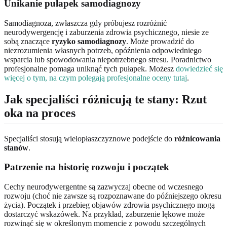
Unikanie pułapek samodiagnozy
Samodiagnoza, zwłaszcza gdy próbujesz rozróżnić
neurodywergencję i zaburzenia zdrowia psychicznego, niesie ze
sobą znaczące
ryzyko samodiagnozy
. Może prowadzić do
niezrozumienia własnych potrzeb, opóźnienia odpowiedniego
wsparcia lub spowodowania niepotrzebnego stresu. Poradnictwo
profesjonalne pomaga uniknąć tych pułapek. Możesz
dowiedzieć się
więcej o tym, na czym polegają profesjonalne oceny tutaj
.
Jak specjaliści różnicują te stany: Rzut
oka na proces
Specjaliści stosują wielopłaszczyznowe podejście do
różnicowania
stanów
.
Patrzenie na historię rozwoju i początek
Cechy neurodywergentne są zazwyczaj obecne od wczesnego
rozwoju (choć nie zawsze są rozpoznawane do późniejszego okresu
życia). Początek i przebieg objawów zdrowia psychicznego mogą
dostarczyć wskazówek. Na przykład, zaburzenie lękowe może
rozwinąć się w określonym momencie z powodu szczególnych