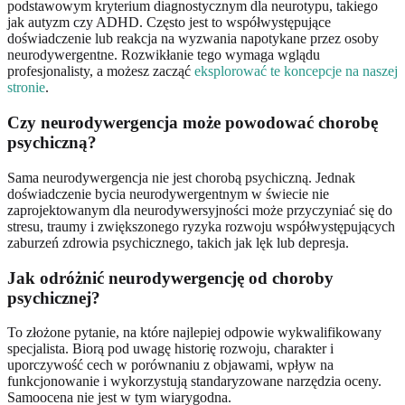
podstawowym kryterium diagnostycznym dla neurotypu, takiego
jak autyzm czy ADHD. Często jest to współwystępujące
doświadczenie lub reakcja na wyzwania napotykane przez osoby
neurodywergentne. Rozwikłanie tego wymaga wglądu
profesjonalisty, a możesz zacząć
eksplorować te koncepcje na naszej
stronie
.
Czy neurodywergencja może powodować chorobę
psychiczną?
Sama neurodywergencja nie jest chorobą psychiczną. Jednak
doświadczenie bycia neurodywergentnym w świecie nie
zaprojektowanym dla neurodywersyjności może przyczyniać się do
stresu, traumy i zwiększonego ryzyka rozwoju współwystępujących
zaburzeń zdrowia psychicznego, takich jak lęk lub depresja.
Jak odróżnić neurodywergencję od choroby
psychicznej?
To złożone pytanie, na które najlepiej odpowie wykwalifikowany
specjalista. Biorą pod uwagę historię rozwoju, charakter i
uporczywość cech w porównaniu z objawami, wpływ na
funkcjonowanie i wykorzystują standaryzowane narzędzia oceny.
Samoocena nie jest w tym wiarygodna.