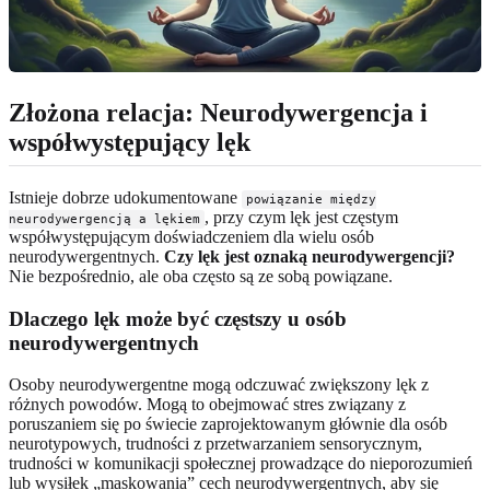
Złożona relacja: Neurodywergencja i
współwystępujący lęk
Istnieje dobrze udokumentowane
powiązanie między
, przy czym lęk jest częstym
neurodywergencją a lękiem
współwystępującym doświadczeniem dla wielu osób
neurodywergentnych.
Czy lęk jest oznaką neurodywergencji?
Nie bezpośrednio, ale oba często są ze sobą powiązane.
Dlaczego lęk może być częstszy u osób
neurodywergentnych
Osoby neurodywergentne mogą odczuwać zwiększony lęk z
różnych powodów. Mogą to obejmować stres związany z
poruszaniem się po świecie zaprojektowanym głównie dla osób
neurotypowych, trudności z przetwarzaniem sensorycznym,
trudności w komunikacji społecznej prowadzące do nieporozumień
lub wysiłek „maskowania” cech neurodywergentnych, aby się