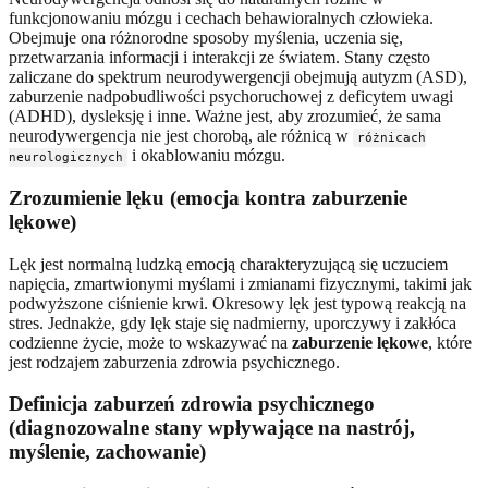
funkcjonowaniu mózgu i cechach behawioralnych człowieka.
Obejmuje ona różnorodne sposoby myślenia, uczenia się,
przetwarzania informacji i interakcji ze światem. Stany często
zaliczane do spektrum neurodywergencji obejmują autyzm (ASD),
zaburzenie nadpobudliwości psychoruchowej z deficytem uwagi
(ADHD), dysleksję i inne. Ważne jest, aby zrozumieć, że sama
neurodywergencja nie jest chorobą, ale różnicą w
różnicach
i okablowaniu mózgu.
neurologicznych
Zrozumienie lęku (emocja kontra zaburzenie
lękowe)
Lęk jest normalną ludzką emocją charakteryzującą się uczuciem
napięcia, zmartwionymi myślami i zmianami fizycznymi, takimi jak
podwyższone ciśnienie krwi. Okresowy lęk jest typową reakcją na
stres. Jednakże, gdy lęk staje się nadmierny, uporczywy i zakłóca
codzienne życie, może to wskazywać na
zaburzenie lękowe
, które
jest rodzajem zaburzenia zdrowia psychicznego.
Definicja zaburzeń zdrowia psychicznego
(diagnozowalne stany wpływające na nastrój,
myślenie, zachowanie)