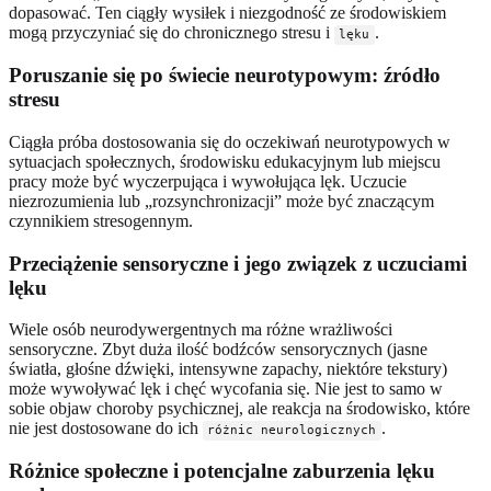
dopasować. Ten ciągły wysiłek i niezgodność ze środowiskiem
mogą przyczyniać się do chronicznego stresu i
.
lęku
Poruszanie się po świecie neurotypowym: źródło
stresu
Ciągła próba dostosowania się do oczekiwań neurotypowych w
sytuacjach społecznych, środowisku edukacyjnym lub miejscu
pracy może być wyczerpująca i wywołująca lęk. Uczucie
niezrozumienia lub „rozsynchronizacji” może być znaczącym
czynnikiem stresogennym.
Przeciążenie sensoryczne i jego związek z uczuciami
lęku
Wiele osób neurodywergentnych ma różne wrażliwości
sensoryczne. Zbyt duża ilość bodźców sensorycznych (jasne
światła, głośne dźwięki, intensywne zapachy, niektóre tekstury)
może wywoływać lęk i chęć wycofania się. Nie jest to samo w
sobie objaw choroby psychicznej, ale reakcja na środowisko, które
nie jest dostosowane do ich
.
różnic neurologicznych
Różnice społeczne i potencjalne zaburzenia lęku