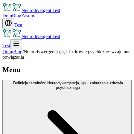
Neurodivergent Test
Dom
Blog
Zasoby
Test
Neurodivergent Test
Test
Dom
/
Blog
/
Neurodywergencja, lęk i zdrowie psychiczne: wzajemne
powiązania
Menu
Definicja terminów: Neurodywergencja, lęk i zaburzenia zdrowia
psychicznego