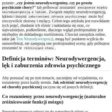
pytanie: „
czy jestem neurodywergentny, czy po prostu
psychicznie chory?
” lub próbować zrozumieć
powiązanie między
. Związek między neurodywergencją,
neurodywergencją a lękiem
lękiem i innymi
może być
zaburzeniami zdrowia psychicznego
rzeczywiście złożony i mylący. Celem tego artykułu jest rozwikłanie
tych pojęć, zbadanie ich różnic i nakładania się oraz, co
najważniejsze, podkreślenie, dlaczego wgląd profesjonalisty jest
niezbędny do dokładnego rozróżnienia. Chociaż narzędzia online,
takie jak
Test Neurodywergencji
, mogą być punktem wyjścia do
samorefleksji, nie zastępują one profesjonalnej oceny, gdy próbujesz
zrozumieć te
.
różnicujące stany
Definicja terminów: Neurodywergencja,
lęk i zaburzenia zdrowia psychicznego
Aby poruszać się po tym temacie, zacznijmy od wyjaśnienia, co
rozumiemy przez każdy termin.
Jak odróżnić neurodywergencję
od choroby psychicznej
zaczyna się od jasnych definicji.
Co rozumiemy przez neurodywergencję (naturalne
zróżnicowanie funkcji mózgu)
Neurodywergencja odnosi się do naturalnych różnic w