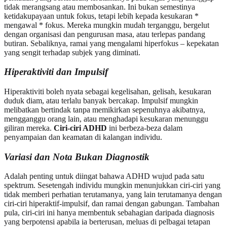
tidak merangsang atau membosankan. Ini bukan semestinya
ketidakupayaan untuk fokus, tetapi lebih kepada kesukaran *
mengawal * fokus. Mereka mungkin mudah terganggu, bergelut
dengan organisasi dan pengurusan masa, atau terlepas pandang
butiran. Sebaliknya, ramai yang mengalami hiperfokus – kepekatan
yang sengit terhadap subjek yang diminati.
Hiperaktiviti dan Impulsif
Hiperaktiviti boleh nyata sebagai kegelisahan, gelisah, kesukaran
duduk diam, atau terlalu banyak bercakap. Impulsif mungkin
melibatkan bertindak tanpa memikirkan sepenuhnya akibatnya,
mengganggu orang lain, atau menghadapi kesukaran menunggu
giliran mereka.
Ciri-ciri ADHD
ini berbeza-beza dalam
penyampaian dan keamatan di kalangan individu.
Variasi dan Nota Bukan Diagnostik
Adalah penting untuk diingat bahawa ADHD wujud pada satu
spektrum. Sesetengah individu mungkin menunjukkan ciri-ciri yang
tidak memberi perhatian terutamanya, yang lain terutamanya dengan
ciri-ciri hiperaktif-impulsif, dan ramai dengan gabungan. Tambahan
pula, ciri-ciri ini hanya membentuk sebahagian daripada diagnosis
yang berpotensi apabila ia berterusan, meluas di pelbagai tetapan