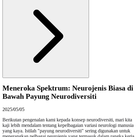
Meneroka Spektrum: Neurojenis Biasa di
Bawah Payung Neurodiversiti
2025/05/05
Berikutan pengenalan kami kepada konsep neurodiversiti, mari kita
kaji lebih mendalam tentang kepelbagaian variasi neurologi manusia
yang kaya. Istilah "payung neurodiversiti" sering digunakan untuk
menerangkan pelbagai neurojenis yang termasuk dalam rangka kerja