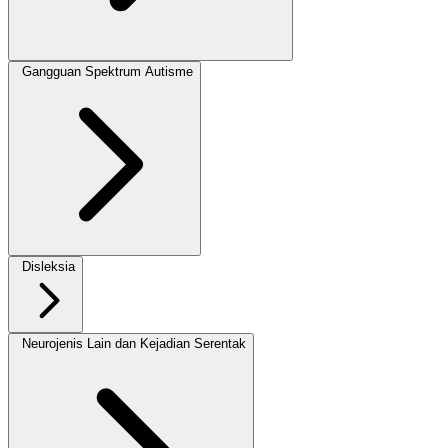
Gangguan Spektrum Autisme
Disleksia
Neurojenis Lain dan Kejadian Serentak