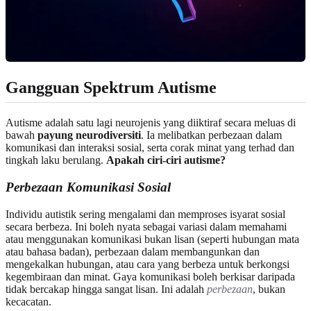
Gangguan Spektrum Autisme
Autisme adalah satu lagi neurojenis yang diiktiraf secara meluas di
bawah
payung neurodiversiti
. Ia melibatkan perbezaan dalam
komunikasi dan interaksi sosial, serta corak minat yang terhad dan
tingkah laku berulang.
Apakah ciri-ciri autisme?
Perbezaan Komunikasi Sosial
Individu autistik sering mengalami dan memproses isyarat sosial
secara berbeza. Ini boleh nyata sebagai variasi dalam memahami
atau menggunakan komunikasi bukan lisan (seperti hubungan mata
atau bahasa badan), perbezaan dalam membangunkan dan
mengekalkan hubungan, atau cara yang berbeza untuk berkongsi
kegembiraan dan minat. Gaya komunikasi boleh berkisar daripada
tidak bercakap hingga sangat lisan. Ini adalah
perbezaan
, bukan
kecacatan.