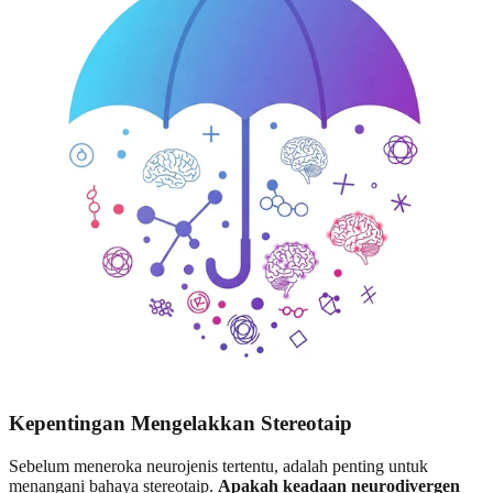
Kepentingan Mengelakkan Stereotaip
Sebelum meneroka neurojenis tertentu, adalah penting untuk
menangani bahaya stereotaip.
Apakah keadaan neurodivergen