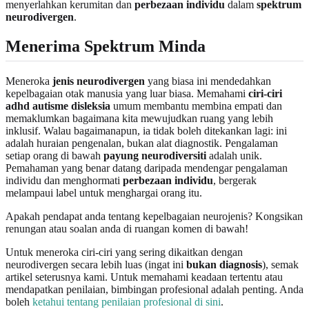
menyerlahkan kerumitan dan
perbezaan individu
dalam
spektrum
neurodivergen
.
Menerima Spektrum Minda
Meneroka
jenis neurodivergen
yang biasa ini mendedahkan
kepelbagaian otak manusia yang luar biasa. Memahami
ciri-ciri
adhd autisme disleksia
umum membantu membina empati dan
memaklumkan bagaimana kita mewujudkan ruang yang lebih
inklusif. Walau bagaimanapun, ia tidak boleh ditekankan lagi: ini
adalah huraian pengenalan, bukan alat diagnostik. Pengalaman
setiap orang di bawah
payung neurodiversiti
adalah unik.
Pemahaman yang benar datang daripada mendengar pengalaman
individu dan menghormati
perbezaan individu
, bergerak
melampaui label untuk menghargai orang itu.
Apakah pendapat anda tentang kepelbagaian neurojenis? Kongsikan
renungan atau soalan anda di ruangan komen di bawah!
Untuk meneroka ciri-ciri yang sering dikaitkan dengan
neurodivergen secara lebih luas (ingat ini
bukan diagnosis
), semak
artikel seterusnya kami. Untuk memahami keadaan tertentu atau
mendapatkan penilaian, bimbingan profesional adalah penting. Anda
boleh
ketahui tentang penilaian profesional di sini
.