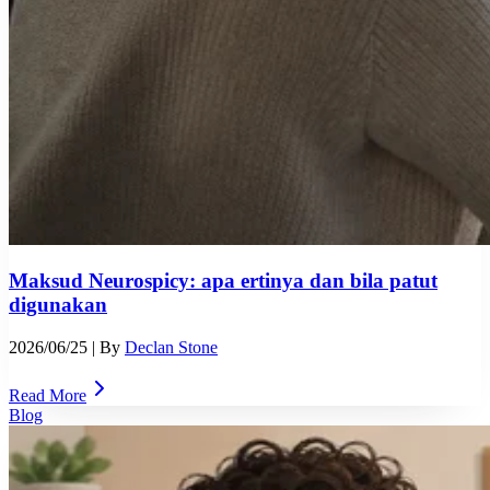
Maksud Neurospicy: apa ertinya dan bila patut
digunakan
2026/06/25
| By
Declan Stone
Read More
Blog