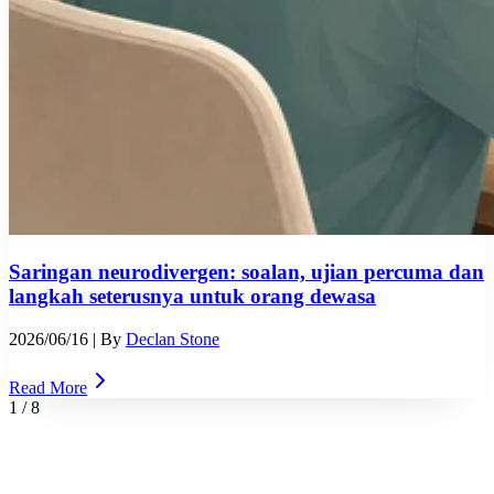
Saringan neurodivergen: soalan, ujian percuma dan
langkah seterusnya untuk orang dewasa
2026/06/16
| By
Declan Stone
Read More
1
/
8