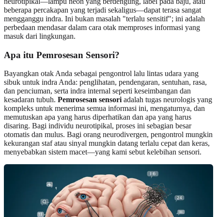
neurotipikal—lampu neon yang berdengung, label pada baju, atau
beberapa percakapan yang terjadi sekaligus—dapat terasa sangat
mengganggu indra. Ini bukan masalah "terlalu sensitif"; ini adalah
perbedaan mendasar dalam cara otak memproses informasi yang
masuk dari lingkungan.
Apa itu Pemrosesan Sensori?
Bayangkan otak Anda sebagai pengontrol lalu lintas udara yang
sibuk untuk indra Anda: penglihatan, pendengaran, sentuhan, rasa,
dan penciuman, serta indra internal seperti keseimbangan dan
kesadaran tubuh.
Pemrosesan sensori
adalah tugas neurologis yang
kompleks untuk menerima semua informasi ini, mengaturnya, dan
memutuskan apa yang harus diperhatikan dan apa yang harus
disaring. Bagi individu neurotipikal, proses ini sebagian besar
otomatis dan mulus. Bagi orang neurodivergen, pengontrol mungkin
kekurangan staf atau sinyal mungkin datang terlalu cepat dan keras,
menyebabkan sistem macet—yang kami sebut kelebihan sensori.