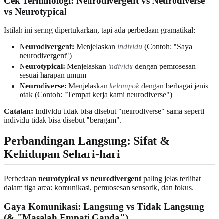
Cek Terminologi: Neurodivergent vs Neurodiverse
vs Neurotypical
Istilah ini sering dipertukarkan, tapi ada perbedaan gramatikal:
Neurodivergent:
Menjelaskan
individu
(Contoh: "Saya
neurodivergent")
Neurotypical:
Menjelaskan
individu
dengan pemrosesan
sesuai harapan umum
Neurodiverse:
Menjelaskan
kelompok
dengan berbagai jenis
otak (Contoh: "Tempat kerja kami neurodiverse")
Catatan:
Individu tidak bisa disebut "neurodiverse" sama seperti
individu tidak bisa disebut "beragam".
Perbandingan Langsung: Sifat &
Kehidupan Sehari-hari
Perbedaan
neurotypical vs neurodivergent
paling jelas terlihat
dalam tiga area: komunikasi, pemrosesan sensorik, dan fokus.
Gaya Komunikasi: Langsung vs Tidak Langsung
(& "Masalah Empati Ganda")