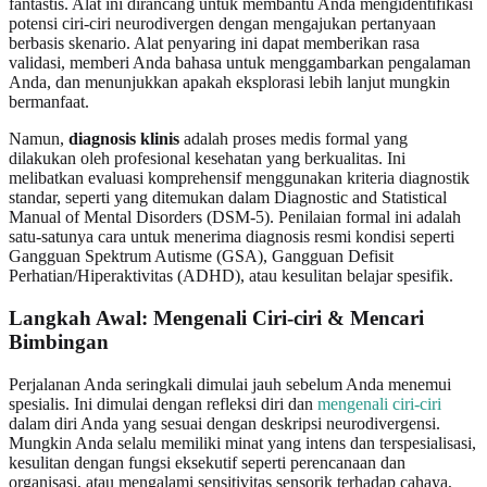
fantastis. Alat ini dirancang untuk membantu Anda mengidentifikasi
potensi ciri-ciri neurodivergen dengan mengajukan pertanyaan
berbasis skenario. Alat penyaring ini dapat memberikan rasa
validasi, memberi Anda bahasa untuk menggambarkan pengalaman
Anda, dan menunjukkan apakah eksplorasi lebih lanjut mungkin
bermanfaat.
Namun,
diagnosis klinis
adalah proses medis formal yang
dilakukan oleh profesional kesehatan yang berkualitas. Ini
melibatkan evaluasi komprehensif menggunakan kriteria diagnostik
standar, seperti yang ditemukan dalam Diagnostic and Statistical
Manual of Mental Disorders (DSM-5). Penilaian formal ini adalah
satu-satunya cara untuk menerima diagnosis resmi kondisi seperti
Gangguan Spektrum Autisme (GSA), Gangguan Defisit
Perhatian/Hiperaktivitas (ADHD), atau kesulitan belajar spesifik.
Langkah Awal: Mengenali Ciri-ciri & Mencari
Bimbingan
Perjalanan Anda seringkali dimulai jauh sebelum Anda menemui
spesialis. Ini dimulai dengan refleksi diri dan
mengenali ciri-ciri
dalam diri Anda yang sesuai dengan deskripsi neurodivergensi.
Mungkin Anda selalu memiliki minat yang intens dan terspesialisasi,
kesulitan dengan fungsi eksekutif seperti perencanaan dan
organisasi, atau mengalami sensitivitas sensorik terhadap cahaya,