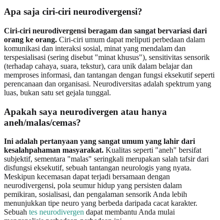
Apa saja ciri-ciri neurodivergensi?
Ciri-ciri neurodivergensi beragam dan sangat bervariasi dari
orang ke orang.
Ciri-ciri umum dapat meliputi perbedaan dalam
komunikasi dan interaksi sosial, minat yang mendalam dan
terspesialisasi (sering disebut "minat khusus"), sensitivitas sensorik
(terhadap cahaya, suara, tekstur), cara unik dalam belajar dan
memproses informasi, dan tantangan dengan fungsi eksekutif seperti
perencanaan dan organisasi. Neurodiversitas adalah spektrum yang
luas, bukan satu set gejala tunggal.
Apakah saya neurodivergen atau hanya
aneh/malas/cemas?
Ini adalah pertanyaan yang sangat umum yang lahir dari
kesalahpahaman masyarakat.
Kualitas seperti "aneh" bersifat
subjektif, sementara "malas" seringkali merupakan salah tafsir dari
disfungsi eksekutif, sebuah tantangan neurologis yang nyata.
Meskipun kecemasan dapat terjadi bersamaan dengan
neurodivergensi, pola seumur hidup yang persisten dalam
pemikiran, sosialisasi, dan pengalaman sensorik Anda lebih
menunjukkan tipe neuro yang berbeda daripada cacat karakter.
Sebuah
tes neurodivergen
dapat membantu Anda mulai