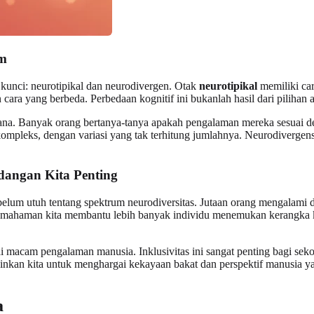
um
kunci: neurotipikal dan neurodivergen. Otak
neurotipikal
memiliki car
cara yang berbeda. Perbedaan kognitif ini bukanlah hasil dari pilihan a
hana. Banyak orang bertanya-tanya apakah pengalaman mereka sesuai de
mpleks, dengan variasi yang tak terhitung jumlahnya. Neurodivergensi
angan Kita Penting
utuh tentang spektrum neurodiversitas. Jutaan orang mengalami disle
emahaman kita membantu lebih banyak individu menemukan kerangka ke
i macam pengalaman manusia. Inklusivitas ini sangat penting bagi sek
kan kita untuk menghargai kekayaan bakat dan perspektif manusia ya
a