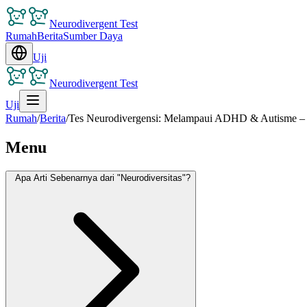
Neurodivergent Test
Rumah
Berita
Sumber Daya
Uji
Neurodivergent Test
Uji
Rumah
/
Berita
/
Tes Neurodivergensi: Melampaui ADHD & Autisme – Je
Menu
Apa Arti Sebenarnya dari "Neurodiversitas"?